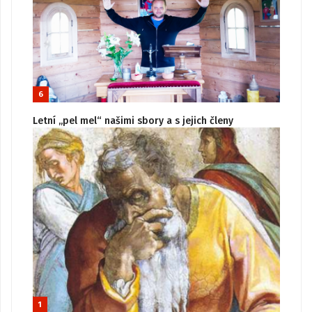
6
Letní „pel mel“ našimi sbory a s jejich členy
1