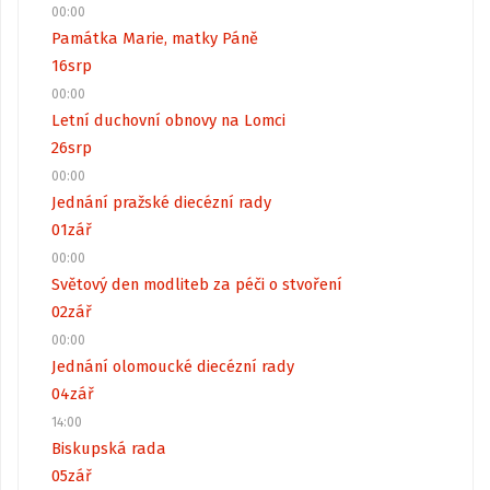
00:00
Památka Marie, matky Páně
16
srp
00:00
Letní duchovní obnovy na Lomci
26
srp
00:00
Jednání pražské diecézní rady
01
zář
00:00
Světový den modliteb za péči o stvoření
02
zář
00:00
Jednání olomoucké diecézní rady
04
zář
14:00
Biskupská rada
05
zář