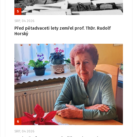
5
SRP, 04 2026
Před pětadvaceti lety zemřel prof. ThDr. Rudolf
Horský
6
SRP, 04 2026