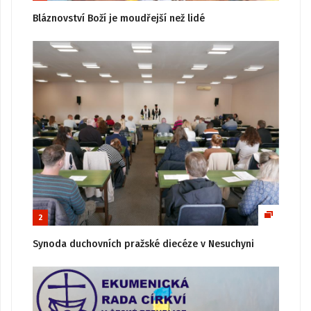
Bláznovství Boží je moudřejší než lidé
2
Synoda duchovních pražské diecéze v Nesuchyni