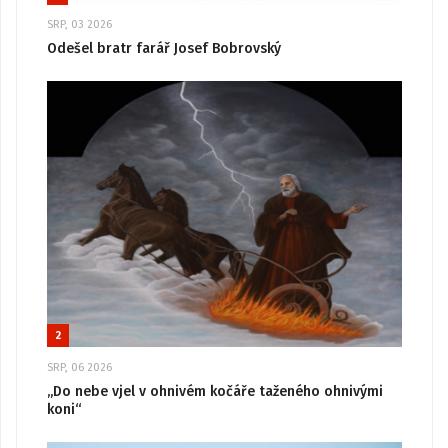
SRP, 03 2026
Odešel bratr farář Josef Bobrovský
2
SRP, 06 2026
„Do nebe vjel v ohnivém kočáře taženého ohnivými
koni“