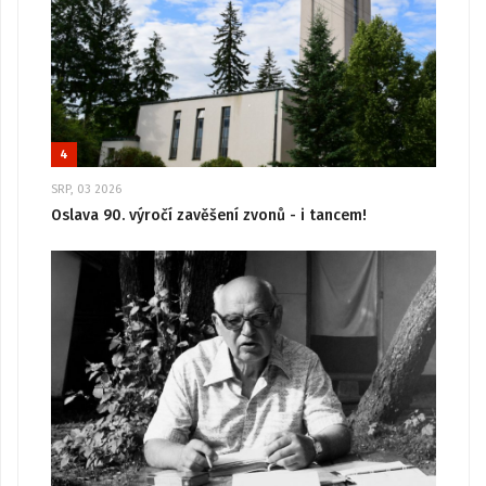
4
SRP, 03 2026
Oslava 90. výročí zavěšení zvonů - i tancem!