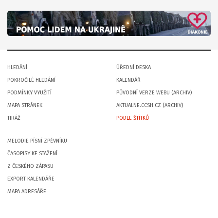
HLEDÁNÍ
ÚŘEDNÍ DESKA
POKROČILÉ HLEDÁNÍ
KALENDÁŘ
PODMÍNKY VYUŽITÍ
PŮVODNÍ VERZE WEBU (ARCHIV)
MAPA STRÁNEK
AKTUALNE.CCSH.CZ (ARCHIV)
TIRÁŽ
PODLE ŠTÍTKŮ
MELODIE PÍSNÍ ZPĚVNÍKU
ČASOPISY KE STAŽENÍ
Z ČESKÉHO ZÁPASU
EXPORT KALENDÁŘE
MAPA ADRESÁŘE