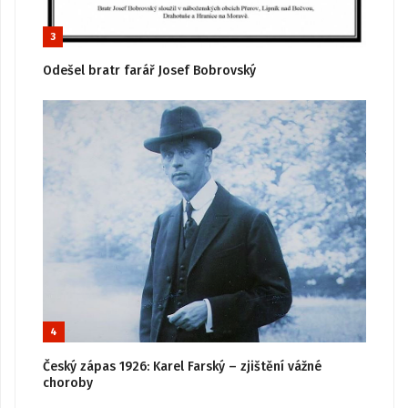
3
Odešel bratr farář Josef Bobrovský
4
Český zápas 1926: Karel Farský – zjištění vážné
choroby