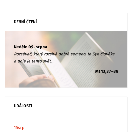
DENNÍ ČTENÍ
Neděle 09. srpna
Rozsévač, který rozsívá dobré semeno, je Syn člověka
a pole je tento svět.
Mt 13,37–38
UDÁLOSTI
15
srp