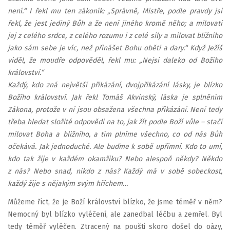
není.“ I řekl mu ten zákoník: „Správně, Mistře, podle pravdy jsi
řekl, že jest jediný Bůh a že není jiného kromě něho; a milovati
jej z celého srdce, z celého rozumu i z celé síly a milovat bližního
jako sám sebe je víc, než přinášet Bohu oběti a dary.“ Když Ježíš
viděl, že moudře odpověděl, řekl mu: „Nejsi daleko od Božího
království.“
Každý, kdo zná největší přikázání, dvojpřikázání lásky, je blízko
Božího království. Jak řekl Tomáš Akvinský, láska je splněním
Zákona, protože v ní jsou obsažena všechna přikázání. Není tedy
třeba hledat složité odpovědi na to, jak žít podle Boží vůle – stačí
milovat Boha a bližního, a tím plníme všechno, co od nás Bůh
očekává. Jak jednoduché. Ale buďme k sobě upřímní. Kdo to umí,
kdo tak žije v každém okamžiku? Nebo alespoň někdy? Někdo
z nás? Nebo snad, nikdo z nás? Každý má v sobě sobeckost,
každý žije s nějakým svým hříchem…
Můžeme říct, že je Boží království blízko, že jsme téměř v něm?
Nemocný byl blízko vyléčení, ale zanedbal léčbu a zemřel. Byl
tedy téměř vyléčen. Ztracený na poušti skoro došel do oázy,