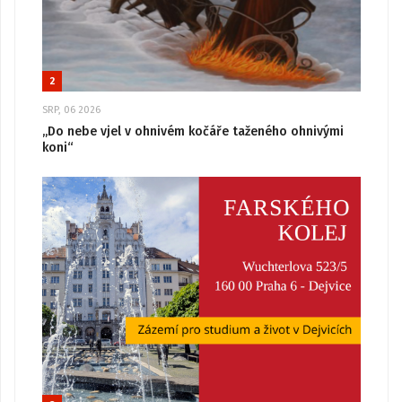
2
SRP, 06 2026
„Do nebe vjel v ohnivém kočáře taženého ohnivými
koni“