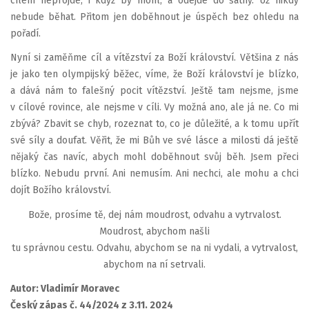
cílem neprojde, i když by mohl, a odejde do šatny. Už nikdy
nebude běhat. Přitom jen doběhnout je úspěch bez ohledu na
pořadí.
Nyní si zaměňme cíl a vítězství za Boží království. Většina z nás
je jako ten olympijský běžec, víme, že Boží království je blízko,
a dává nám to falešný pocit vítězství. Ještě tam nejsme, jsme
v cílové rovince, ale nejsme v cíli. Vy možná ano, ale já ne. Co mi
zbývá? Zbavit se chyb, rozeznat to, co je důležité, a k tomu upřít
své síly a doufat. Věřit, že mi Bůh ve své lásce a milosti dá ještě
nějaký čas navíc, abych mohl doběhnout svůj běh. Jsem přeci
blízko. Nebudu první. Ani nemusím. Ani nechci, ale mohu a chci
dojít Božího království.
Bože, prosíme tě, dej nám moudrost, odvahu a vytrvalost.
Moudrost, abychom našli
tu správnou cestu. Odvahu, abychom se na ni vydali, a vytrvalost,
abychom na ní setrvali.
Autor: Vladimír Moravec
Český zápas č. 44/2024 z 3.11. 2024