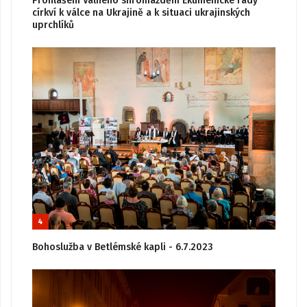
Prohlášení Valného shromáždění Ekumenické rady
církví k válce na Ukrajině a k situaci ukrajinských
uprchlíků
4
Bohoslužba v Betlémské kapli - 6.7.2023