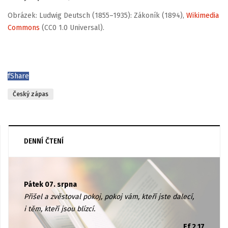
Obrázek: Ludwig Deutsch (1855–1935): Zákoník (1894),
Wikimedia
Commons
(CC0 1.0 Universal).
f
Share
Český zápas
DENNÍ ČTENÍ
Pátek 07. srpna
Přišel a zvěstoval pokoj, pokoj vám, kteří jste dalecí,
i těm, kteří jsou blízcí.
Ef 2,17