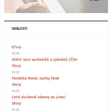
UDÁLOSTI
07
srp
00:00
XXXIII. kurz varhaníků a zpěváků CČSH
15
srp
00:00
Památka Marie, matky Páně
16
srp
00:00
Letní duchovní obnovy na Lomci
26
srp
00:00