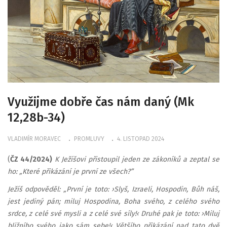
Využijme dobře čas nám daný (Mk
12,28b-34)
VLADIMÍR MORAVEC
PROMLUVY
4. LISTOPAD 2024
(
ČZ 44/2024)
K Ježíšovi přistoupil jeden ze zákoníků a zeptal se
ho: „Které přikázání je první ze všech?”
Ježíš odpověděl: „První je toto: ›Slyš, Izraeli, Hospodin, Bůh náš,
jest jediný pán; miluj Hospodina, Boha svého, z celého svého
srdce, z celé své mysli a z celé své síly!‹ Druhé pak je toto: ›Miluj
bližního svého jako sám sebe!‹ Většího přikázání nad tato dvě