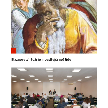
1
Bláznovství Boží je moudřejší než lidé