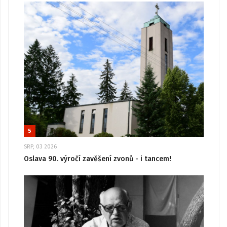
5
SRP, 03 2026
Oslava 90. výročí zavěšení zvonů - i tancem!