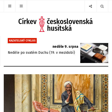
KAZATELSKÝ CYKLUS
neděle 9. srpna
Neděle po svatém Duchu (19. v mezidobí)