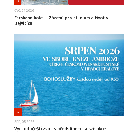
3
ČVC, 31 2026
Farského kolej – Zázemí pro studium a život v
Dejvicích
4
SRP, 05 2026
Východočeští zvou s předstihem na své akce