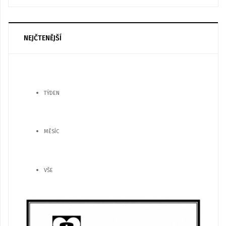
NEJČTENĚJŠÍ
TÝDEN
MĚSÍC
VŠE