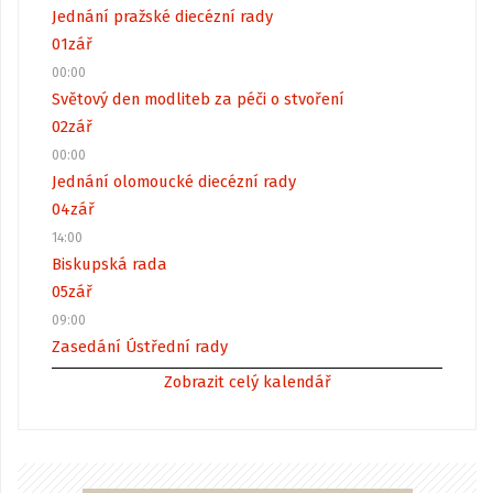
Jednání pražské diecézní rady
01
zář
00:00
Světový den modliteb za péči o stvoření
02
zář
00:00
Jednání olomoucké diecézní rady
04
zář
14:00
Biskupská rada
05
zář
09:00
Zasedání Ústřední rady
Zobrazit celý kalendář