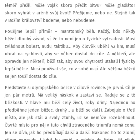
téměř přežil. Může voják skoro přežít bitvu? Může gladiátor
skoro vyhrát v aréně svůj život? Přežijeme, nebo ne. Stejně tak
v Božím království budeme, nebo nebudeme.
Použijme lepší příměr – maratonský běh. Každý, kdo někdy
běžel dlouhý závod, ví, že to není jen o fyzické vytrvalosti. Musí
zvládnout bolest, nudu, taktiku… Aby člověk uběhl 42 km, musí
ubrat na rychlosti, aby se vůbec dostal do cíle. A někteří, ale
opravdu jen někteří, běží tak, aby svou chytrostí utahali i fyzicky
lepší běžce. Musí používat vše, co v sobě mají. Ale většina běžců
se jen touží dostat do cíle.
Představte si olympijského běžce v cílové rovince. Je první. Cíl je
jen pár metrů. Má veliký náskok a zastaví se. Raduje se z té
blízkosti. V hlavě mu běží celý život, roky dřiny. Najednou ho
předběhne jeden běžec, druhý… a blíží se další. Zabojuje o třetí
místo, ale jak stál a svaly ztuhly, už se nemůže rozeběhnout.
Čtvrté místo pro něj v tuto chvíli ztraceného triumfu nemá cenu.
Jen se dívá, jak ho předbíhají další a další. Nakonec ho to zlomí,