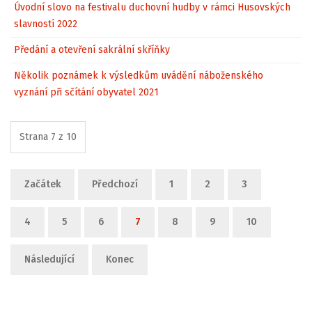
Úvodní slovo na festivalu duchovní hudby v rámci Husovských
slavností 2022
Předání a otevření sakrální skříňky
Několik poznámek k výsledkům uvádění náboženského
vyznání při sčítání obyvatel 2021
Strana 7 z 10
Začátek
Předchozí
1
2
3
4
5
6
7
8
9
10
Následující
Konec