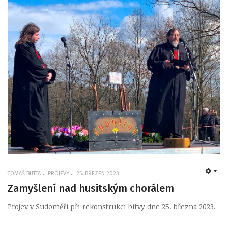
TOMÁŠ BUTTA
PROJEVY
25. BŘEZEN 2023
EMP
Zamyšlení nad husitským chorálem
Projev v Sudoměři při rekonstrukci bitvy dne 25. března 2023.