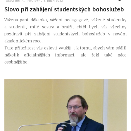
TOMÁŠ BUTTA
PROJEVY
5. ŘÍJEN 2022
EMP
Slovo při zahájení studentských bohoslužeb
Vážená paní děkanko, vážení pedagogové, vážené studentky
a studenti, milé sestry a bratři, chtěl bych vás všechny
pozdravit při zahájení studentských bohoslužeb v novém
akademickém roce.
Tuto příležitost vás oslovit využiji i k tomu, abych vám sdělil
několik oficiálnějších informací, ale řekl také něco
osobnějšího.