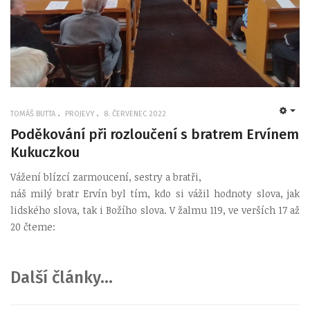
TOMÁŠ BUTTA
PROJEVY
8. ČERVENEC 2022
EMP
Poděkování při rozloučení s bratrem Ervínem
Kukuczkou
Vážení blízcí zarmoucení, sestry a bratři,
náš milý bratr Ervín byl tím, kdo si vážil hodnoty slova, jak
lidského slova, tak i Božího slova. V žalmu 119, ve verších 17 až
20 čteme:
Další články...