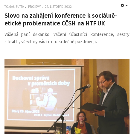
TOMÁŠ BUTTA
PROJEVY
21. LISTOPAD 2022
EMP
Slovo na zahájení konference k sociálně-
etické problematice CČSH na HTF UK
Vážená paní děkanko, vážení účastníci konference, sestry
a bratři, všechny vás tímto srdečně pozdravuji.