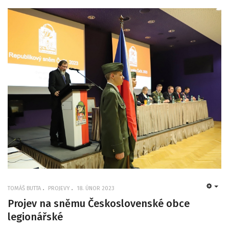
TOMÁŠ BUTTA
PROJEVY
18. ÚNOR 2023
EMP
Projev na sněmu Československé obce
legionářské