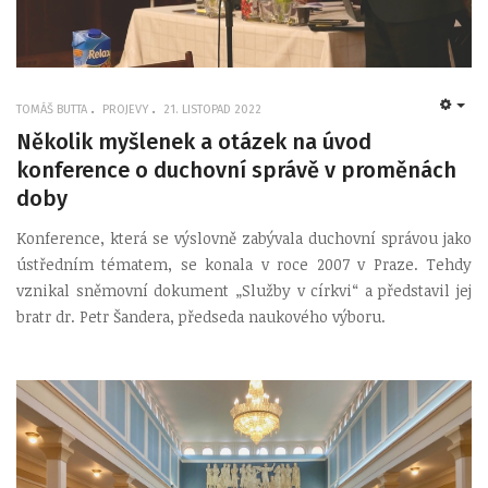
TOMÁŠ BUTTA
PROJEVY
21. LISTOPAD 2022
EMP
Několik myšlenek a otázek na úvod
konference o duchovní správě v proměnách
doby
Konference, která se výslovně zabývala duchovní správou jako
ústředním tématem, se konala v roce 2007 v Praze. Tehdy
vznikal sněmovní dokument „Služby v církvi“ a představil jej
bratr dr. Petr Šandera, předseda naukového výboru.