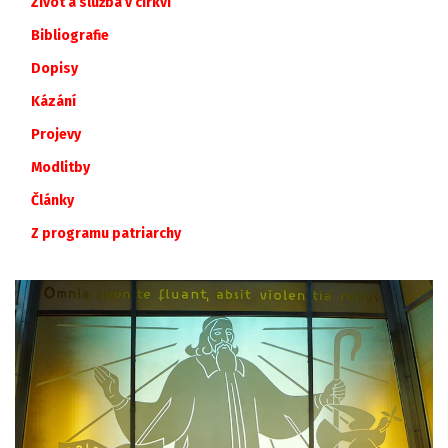
Život a služba v církvi
Bibliografie
Dopisy
Kázání
Projevy
Modlitby
Články
Z
programu
patriarchy