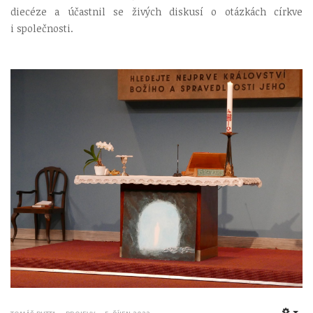
diecéze a účastnil se živých diskusí o otázkách církve
i společnosti.