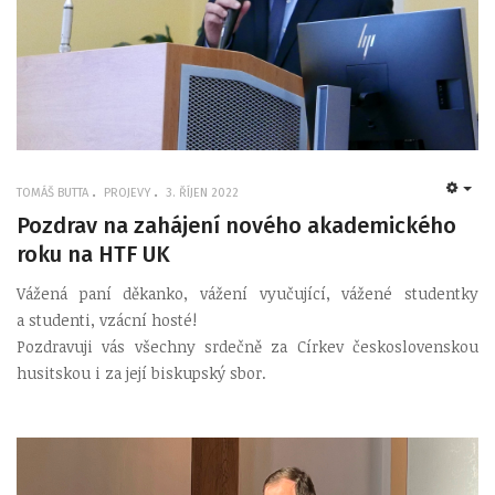
TOMÁŠ BUTTA
PROJEVY
3. ŘÍJEN 2022
EMP
Pozdrav na zahájení nového akademického
roku na HTF UK
Vážená paní děkanko, vážení vyučující, vážené studentky
a studenti, vzácní hosté!
Pozdravuji vás všechny srdečně za Církev československou
husitskou i za její biskupský sbor.