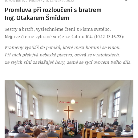
TOMÁŠ BUTTA
PROJEVY
8. ČERVENEC 2022
EMP
Promluva při rozloučení s bratrem
Ing. Otakarem Šmídem
Sestry a bratři, vyslechněme čtení z Písma svatého.
Nejprve čteme vybrané verše ze žalmu 104. (10.12-13.16.23):
Prameny vysíláš do potoků, které mezi horami se vinou.
Při nich přebývá nebeské ptactvo, ozývá se v ratolestech.
Ze svých síní zavlažuješ hory, země se sytí ovocem tvého díla.