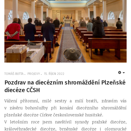
TOMÁŠ BUTTA
PROJEVY
15. ŘÍJEN 2022
EMP
Pozdrav na diecézním shromáždění Plzeňské
diecéze CČSH
Vážení přítomní, milé sestry a milí bratři, zdravím vás
v závěru bohoslužby při konání diecézního shromáždění
plzeňské diecéze Církve československé husitské.
V letošním roce jsem navštívil synody pražské diecéze,
královéhradecké diecéze, brněnské diecéze i olomoucké