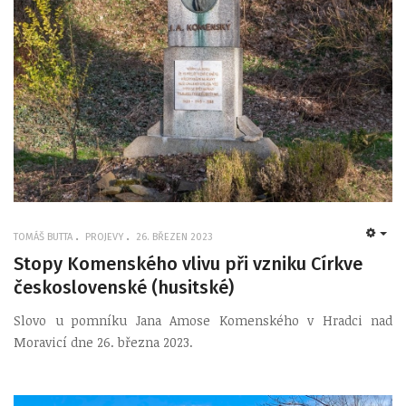
TOMÁŠ BUTTA
PROJEVY
26. BŘEZEN 2023
EMP
Stopy Komenského vlivu při vzniku Církve
československé (husitské)
Slovo u pomníku Jana Amose Komenského v Hradci nad
Moravicí dne 26. března 2023.