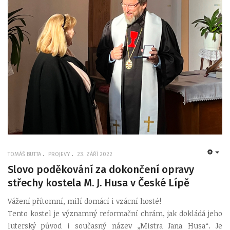
TOMÁŠ BUTTA
PROJEVY
23. ZÁŘÍ 2022
EMP
Slovo poděkování za dokončení opravy
střechy kostela M. J. Husa v České Lípě
Vážení přítomní, milí domácí i vzácní hosté!
Tento kostel je významný reformační chrám, jak dokládá jeho
luterský původ i současný název „Mistra Jana Husa“. Je