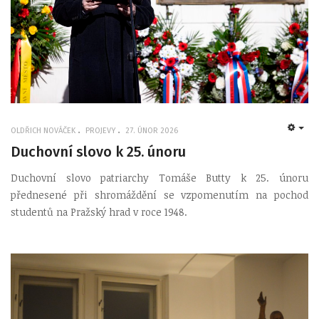
OLDŘICH NOVÁČEK
PROJEVY
27. ÚNOR 2026
EMP
Duchovní slovo k 25. únoru
Duchovní slovo patriarchy Tomáše Butty k 25. únoru
přednesené při shromáždění se vzpomenutím na pochod
studentů na Pražský hrad v roce 1948.