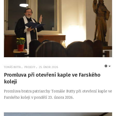
TOMÁŠ BUTTA
PROJEVY
25. ÚNOR 2026
EMP
Promluva při otevření kaple ve Farského
koleji
Promluva bratra patriarchy Tomáše Butty při otevření kaple ve
Farského koleji v pondělí 23. února 2026.