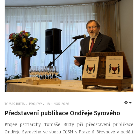
TOMÁŠ BUTTA
PROJEVY
18. ÚNOR 2026
EMP
Představení publikace Ondřeje Syrového
Projev patriarchy Tomáše Butty při představení publikace
Ondřeje Syrového ve sboru CČSH v Praze 6-Břevnově v neděli