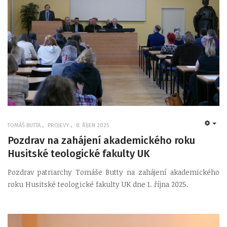
TOMÁŠ BUTTA
PROJEVY
8. ŘÍJEN 2025
EMP
Pozdrav na zahájení akademického roku
Husitské teologické fakulty UK
Pozdrav patriarchy Tomáše Butty na zahájení akademického
roku Husitské teologické fakulty UK dne 1. října 2025.