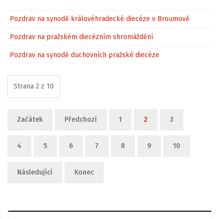
Pozdrav na synodě královéhradecké diecéze v Broumově
Pozdrav na pražském diecézním shromáždění
Pozdrav na synodě duchovních pražské diecéze
Strana 2 z 10
Začátek
Předchozí
1
2
3
4
5
6
7
8
9
10
Následující
Konec