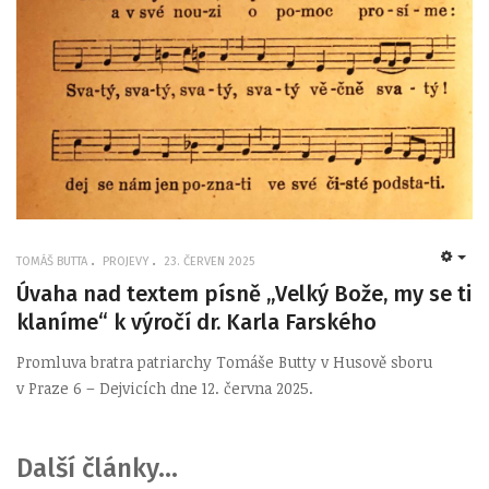
TOMÁŠ BUTTA
PROJEVY
23. ČERVEN 2025
EMP
Úvaha nad textem písně „Velký Bože, my se ti
klaníme“ k výročí dr. Karla Farského
Promluva bratra patriarchy Tomáše Butty v Husově sboru
v Praze 6 – Dejvicích dne 12. června 2025.
Další články...