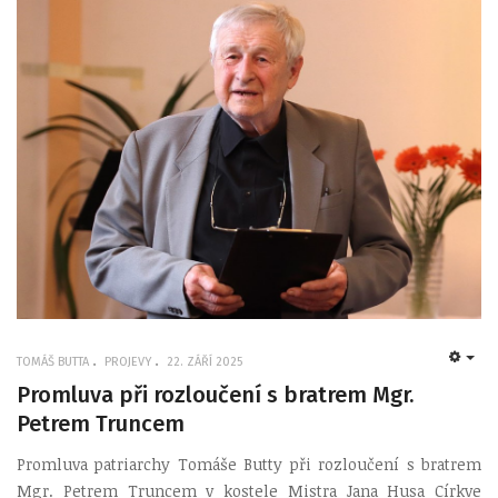
TOMÁŠ BUTTA
PROJEVY
22. ZÁŘÍ 2025
EMP
Promluva při rozloučení s bratrem Mgr.
Petrem Truncem
Promluva patriarchy Tomáše Butty při rozloučení s bratrem
Mgr. Petrem Truncem v kostele Mistra Jana Husa Církve