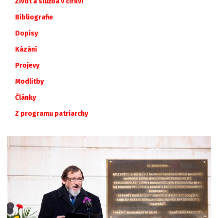
Život a služba v církvi
Bibliografie
Dopisy
Kázání
Projevy
Modlitby
Články
Z
programu
patriarchy