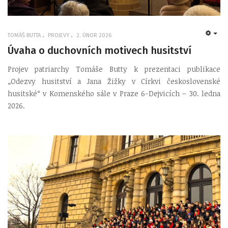
TOMÁŠ BUTTA
PROJEVY
2. ÚNOR 2026
EMP
Úvaha o duchovních motivech husitství
Projev patriarchy Tomáše Butty k prezentaci publikace
„Odezvy husitství a Jana Žižky v Církvi československé
husitské“ v Komenského sále v Praze 6-Dejvicích – 30. ledna
2026.