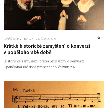
TOMÁŠ BUTTA
PROJEVY
23. ČERVEN 2025
EMP
Krátké historické zamyšlení o konverzi
v pobělohorské době
Historické zamyšlení bratra patriarchy o konverzi
v pobělohorské době pronesené v červnu 2025.