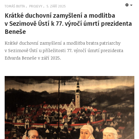
TOMÁŠ BUTTA
PROJEVY
5. ZÁŘÍ 2025
EMP
Krátké duchovní zamyšlení a modlitba
v Sezimově Ústí k 77. výročí úmrtí prezidenta
Beneše
Krátké duchovní zamyšlení a modlitba bratra patriarchy
v Sezimově Ústí u příležitosti 77. výročí úmrtí prezidenta
Edvarda Beneše v září 2025.