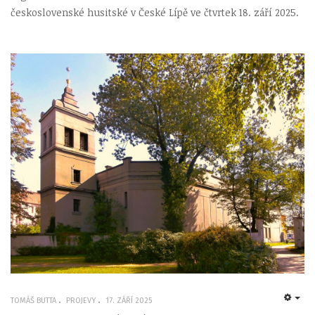
československé husitské v České Lípě ve čtvrtek 18. září 2025.
TOMÁŠ BUTTA
PROJEVY
17. ZÁŘÍ 2025
EMP