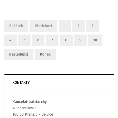
Limit stránkování seznamu
Začátek
Předchozí
1
2
3
4
5
6
7
8
9
10
Následující
Konec
KONTAKTY
Kancelář patriarchy
Wuchterlova 5
160 00 Praha 6 - Dejvice