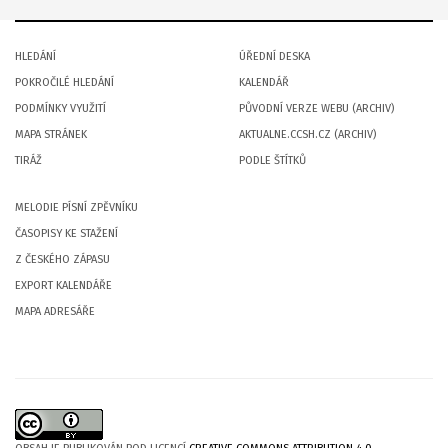
HLEDÁNÍ
ÚŘEDNÍ DESKA
POKROČILÉ HLEDÁNÍ
KALENDÁŘ
PODMÍNKY VYUŽITÍ
PŮVODNÍ VERZE WEBU (ARCHIV)
MAPA STRÁNEK
AKTUALNE.CCSH.CZ (ARCHIV)
TIRÁŽ
PODLE ŠTÍTKŮ
MELODIE PÍSNÍ ZPĚVNÍKU
ČASOPISY KE STAŽENÍ
Z ČESKÉHO ZÁPASU
EXPORT KALENDÁŘE
MAPA ADRESÁŘE