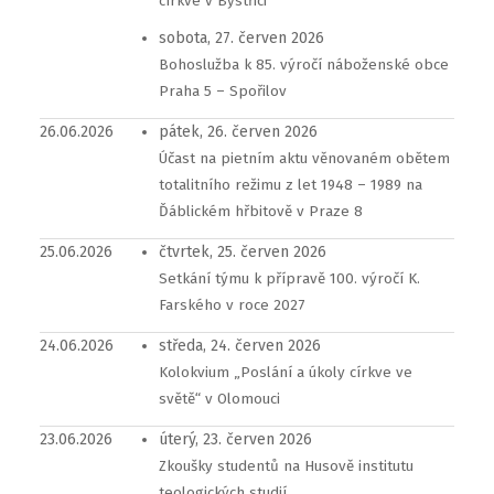
církve v Bystřici
sobota, 27. červen 2026
Bohoslužba k 85. výročí náboženské obce
Praha 5 – Spořilov
26.06.2026
pátek, 26. červen 2026
Účast na pietním aktu věnovaném obětem
totalitního režimu z let 1948 – 1989 na
Ďáblickém hřbitově v Praze 8
25.06.2026
čtvrtek, 25. červen 2026
Setkání týmu k přípravě 100. výročí K.
Farského v roce 2027
24.06.2026
středa, 24. červen 2026
Kolokvium „Poslání a úkoly církve ve
světě“ v Olomouci
23.06.2026
úterý, 23. červen 2026
Zkoušky studentů na Husově institutu
teologických studií