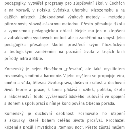
pedagogiky. Vytvářel programy pro zlepšování škol v Čechách
a na Moravě, v Polsku, Švédsku, Uhersku, Nizozemsku a na
dalších místech. Zdokonaloval výukové metody – metodou
přirozenosti, slovně-názornou metodou. Přesto přesahuje školu
a vymezenou pedagogickou oblast. Nejde mu jen o zlepšení
a zatraktivnění výukových metod, ale o zaměření na smysl. Jeho
pedagogika přesahuje školní prostředí svým filozofickým
a teologickým zaměřením na poznání života z trojích knih
přírody, nitra a Bible.
Komenský je nejen člověkem „přesahu“, ale také myslitelem
rovnováhy, smíření a harmonie. V jeho myšlení se propojuje víra,
umění a věda, tělesná životospráva, duševní zralost a duchovní
život, teorie a praxe, k tomu přidává i užitek, politiku, školu
a náboženství. Touto vyvážeností lidského usilování ve spojení
s Bohem a spoluprací s ním je koncipována Obecná porada.
Komenský je duchovní osobnost. Formovalo ho utrpení
a zkoušky, které během celého života prožíval. Procházel
krizemi a prožil i mystickou „temnou noc“. Přesto zůstal mužem