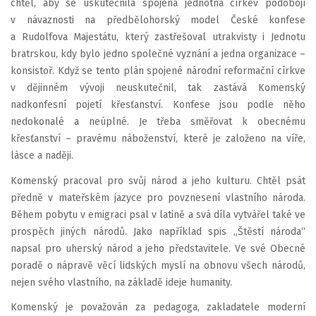
chtěl, aby se uskutečnila spojená jednotná církev podobojí
v návaznosti na předbělohorský model České konfese
a Rudolfova Majestátu, který zastřešoval utrakvisty i Jednotu
bratrskou, kdy bylo jedno společné vyznání a jedna organizace –
konsistoř. Když se tento plán spojené národní reformační církve
v dějinném vývoji neuskutečnil, tak zastává Komenský
nadkonfesní pojetí křesťanství. Konfese jsou podle něho
nedokonalé a neúplné. Je třeba směřovat k obecnému
křesťanství – pravému náboženství, které je založeno na víře,
lásce a naději.
Komenský pracoval pro svůj národ a jeho kulturu. Chtěl psát
předně v mateřském jazyce pro povznesení vlastního národa.
Během pobytu v emigraci psal v latině a svá díla vytvářel také ve
prospěch jiných národů. Jako například spis „Štěstí národa“
napsal pro uherský národ a jeho představitele. Ve své Obecné
poradě o nápravě věcí lidských myslí na obnovu všech národů,
nejen svého vlastního, na základě ideje humanity.
Komenský je považován za pedagoga, zakladatele moderní