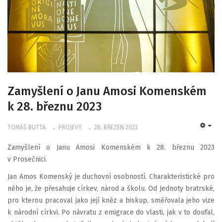
Zamyšlení o Janu Amosi Komenském
k 28. březnu 2023
TOMÁŠ BUTTA
PROJEVY
28. BŘEZEN 2023
EMP
Zamyšlení o Janu Amosi Komenském k 28. březnu 2023
v Prosečnici.
Jan Amos Komenský je duchovní osobností. Charakteristické pro
něho je, že přesahuje církev, národ a školu. Od Jednoty bratrské,
pro kterou pracoval jako její kněz a biskup, směřovala jeho vize
k národní církvi. Po návratu z emigrace do vlasti, jak v to doufal,