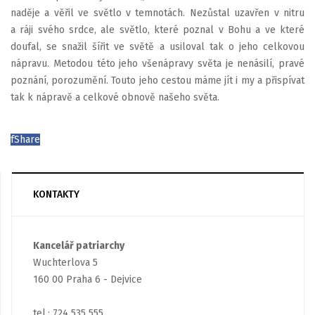
naděje a věřil ve světlo v temnotách. Nezůstal uzavřen v nitru
a ráji svého srdce, ale světlo, které poznal v Bohu a ve které
doufal, se snažil šířit ve světě a usiloval tak o jeho celkovou
nápravu. Metodou této jeho všenápravy světa je nenásilí, pravé
poznání, porozumění. Touto jeho cestou máme jít i my a přispívat
tak k nápravě a celkové obnově našeho světa.
f
Share
KONTAKTY
Kancelář patriarchy
Wuchterlova 5
160 00 Praha 6 - Dejvice
tel.: 724 535 555