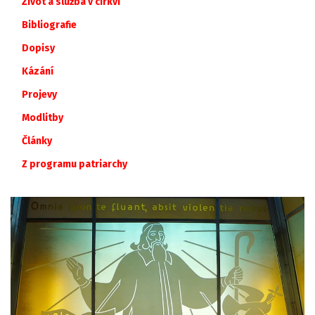
Život a služba v církvi
Bibliografie
Dopisy
Kázání
Projevy
Modlitby
Články
Z
programu
patriarchy