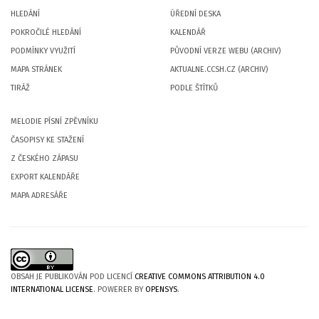
HLEDÁNÍ
ÚŘEDNÍ DESKA
POKROČILÉ HLEDÁNÍ
KALENDÁŘ
PODMÍNKY VYUŽITÍ
PŮVODNÍ VERZE WEBU (ARCHIV)
MAPA STRÁNEK
AKTUALNE.CCSH.CZ (ARCHIV)
TIRÁŽ
PODLE ŠTÍTKŮ
MELODIE PÍSNÍ ZPĚVNÍKU
ČASOPISY KE STAŽENÍ
Z ČESKÉHO ZÁPASU
EXPORT KALENDÁŘE
MAPA ADRESÁŘE
OBSAH JE PUBLIKOVÁN POD LICENCÍ
CREATIVE COMMONS ATTRIBUTION 4.0
INTERNATIONAL LICENSE
. POWERER BY
OPENSYS
.