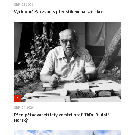
SRP, 05 2026
Východočeští zvou s předstihem na své akce
4
SRP, 04 2026
Před pětadvaceti lety zemřel prof. ThDr. Rudolf
Horský