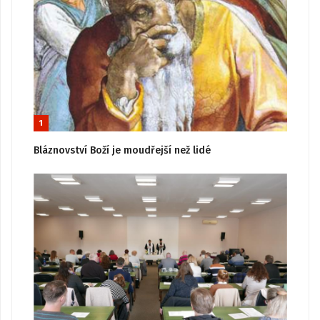
1
Bláznovství Boží je moudřejší než lidé