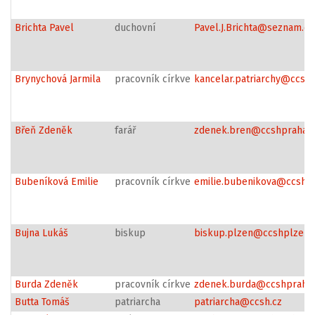
Brichta Pavel
duchovní
Pavel.J.Brichta@seznam.cz
Brynychová Jarmila
pracovník církve
kancelar.patriarchy@ccsh.
Břeň Zdeněk
farář
zdenek.bren@ccshpraha.c
Bubeníková Emilie
pracovník církve
emilie.bubenikova@ccshpr
Bujna Lukáš
biskup
biskup.plzen@ccshplzen.
Burda Zdeněk
pracovník církve
zdenek.burda@ccshpraha.
Butta Tomáš
patriarcha
patriarcha@ccsh.cz