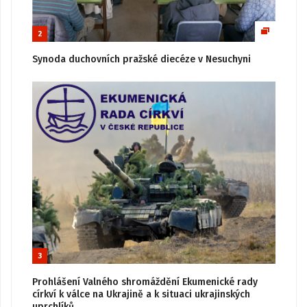
2
Synoda duchovních pražské diecéze v Nesuchyni
3
Prohlášení Valného shromáždění Ekumenické rady
církví k válce na Ukrajině a k situaci ukrajinských
uprchlíků