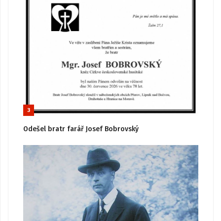
3
Odešel bratr farář Josef Bobrovský