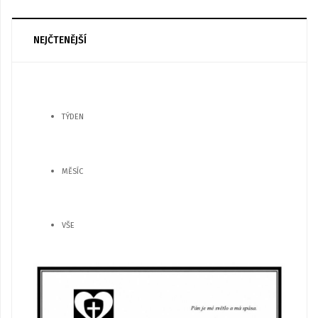
NEJČTENĚJŠÍ
TÝDEN
MĚSÍC
VŠE