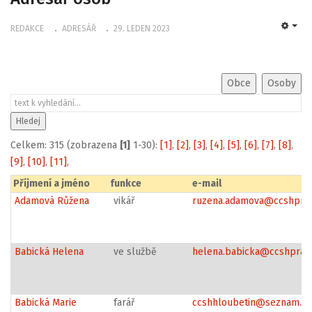
REDAKCE
ADRESÁŘ
29. LEDEN 2023
EMP
Celkem: 315 (zobrazena
[1]
1-30):
[1]
,
[2]
,
[3]
,
[4]
,
[5]
,
[6]
,
[7]
,
[8]
,
[9]
,
[10]
,
[11]
,
Příjmení a jméno
funkce
e-mail
Adamová Růžena
vikář
ruzena.adamova@ccshprah
Babická Helena
ve službě
helena.babicka@ccshprah
Babická Marie
farář
ccshhloubetin@seznam.cz