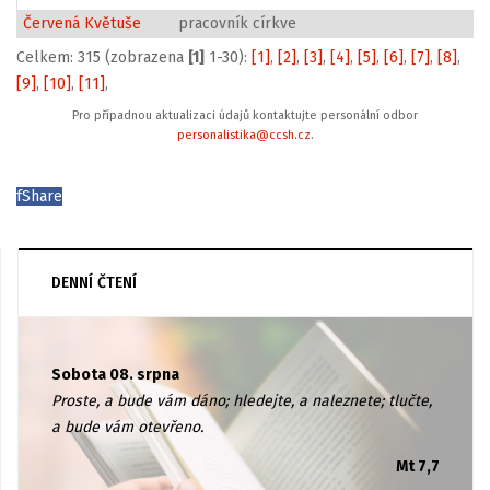
Červená Květuše
pracovník církve
Celkem: 315 (zobrazena
[1]
1-30):
[1]
,
[2]
,
[3]
,
[4]
,
[5]
,
[6]
,
[7]
,
[8]
,
[9]
,
[10]
,
[11]
,
Pro případnou aktualizaci údajů kontaktujte personální odbor
personalistika@ccsh.cz
.
f
Share
DENNÍ ČTENÍ
Sobota 08. srpna
Proste, a bude vám dáno; hledejte, a naleznete; tlučte,
a bude vám otevřeno.
Mt 7,7