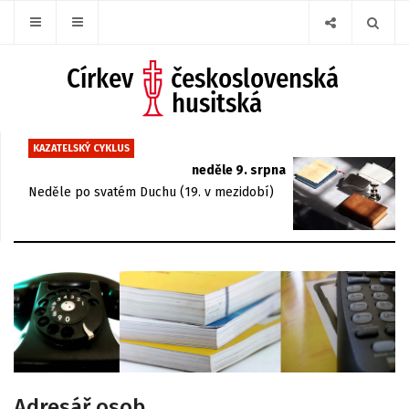
KAZATELSKÝ CYKLUS
neděle 9. srpna
Neděle po svatém Duchu (19. v mezidobí)
Adresář osob