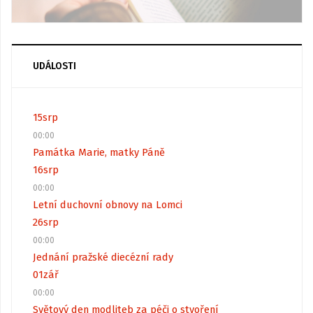
UDÁLOSTI
15
srp
00:00
Památka Marie, matky Páně
16
srp
00:00
Letní duchovní obnovy na Lomci
26
srp
00:00
Jednání pražské diecézní rady
01
zář
00:00
Světový den modliteb za péči o stvoření