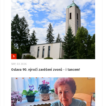
5
SRP, 03 2026
Oslava 90. výročí zavěšení zvonů - i tancem!