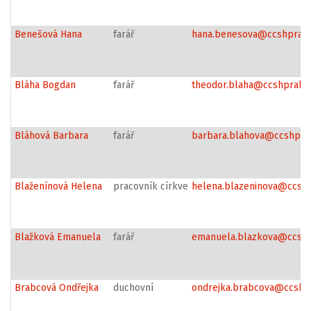
Benešová Hana
farář
hana.benesova@ccshpraha
Bláha Bogdan
farář
theodor.blaha@ccshpraha.
Bláhová Barbara
farář
barbara.blahova@ccshpra
Blaženínová Helena
pracovník církve
helena.blazeninova@ccshp
Blažková Emanuela
farář
emanuela.blazkova@ccshp
Brabcová Ondřejka
duchovní
ondrejka.brabcova@ccsh.c