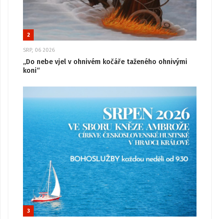
2
SRP, 06 2026
„Do nebe vjel v ohnivém kočáře taženého ohnivými
koni“
3