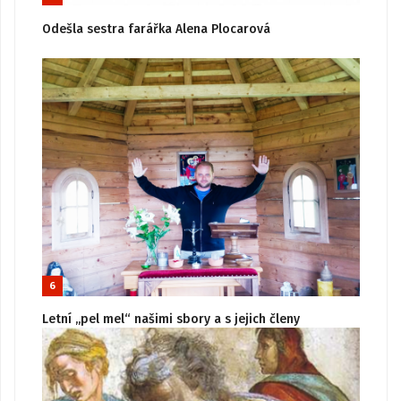
Odešla sestra farářka Alena Plocarová
6
Letní „pel mel“ našimi sbory a s jejich členy