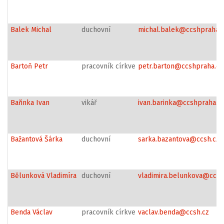
Balek Michal
duchovní
michal.balek@ccshpraha.c
Bartoň Petr
pracovník církve
petr.barton@ccshpraha.cz
Bařinka Ivan
vikář
ivan.barinka@ccshpraha.c
Bažantová Šárka
duchovní
sarka.bazantova@ccsh.cz
Bělunková Vladimíra
duchovní
vladimira.belunkova@ccsh
Benda Václav
pracovník církve
vaclav.benda@ccsh.cz