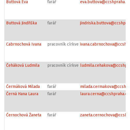
Buttová Eva
farář
eva.buttova@ccshpraha.cz
Buttová Jindřiška
farář
jindriska.buttova@ccshpra
Cabrnochová Ivana
pracovník církve
ivana.cabrnochova@ccshpr
Čeháková Ludmila
pracovník církve
ludmila.cehakova@ccshpr
Čermáková Milada
farář
milada.cermakova@ccsh.c
Černá Hana Laura
farář
laura.cerna@ccshpraha.cz
Černochová Žaneta
farář
zaneta.cernochova@ccsh.c