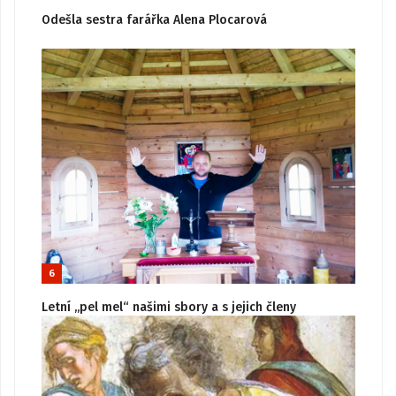
Odešla sestra farářka Alena Plocarová
6
Letní „pel mel“ našimi sbory a s jejich členy