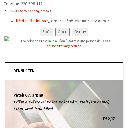
Telefon: 220 398 119
E-mail:
vaclav.benda@ccsh.cz
Úřad ústřední rady
, organizačně-ekonomický odbor
Pro případnou aktualizaci údajů kontaktujte personální odbor
personalistika@ccsh.cz
.
DENNÍ ČTENÍ
Pátek 07. srpna
Přišel a zvěstoval pokoj, pokoj vám, kteří jste dalecí,
i těm, kteří jsou blízcí.
Ef 2,17