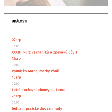
UDÁLOSTI
07
srp
00:00
XXXIII. kurz varhaníků a zpěváků CČSH
15
srp
00:00
Památka Marie, matky Páně
16
srp
00:00
Letní duchovní obnovy na Lomci
26
srp
00:00
Jednání pražské diecézní rady