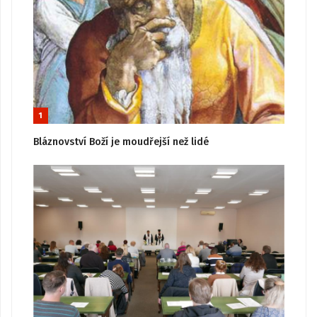
1
Bláznovství Boží je moudřejší než lidé