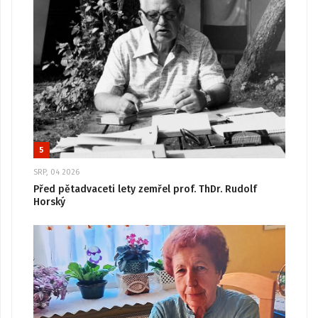
5
SRP, 04 2026
Před pětadvaceti lety zemřel prof. ThDr. Rudolf
Horský