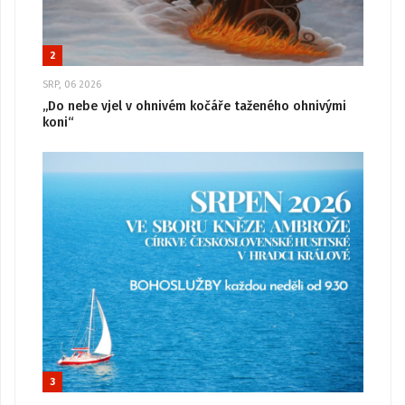
2
SRP, 06 2026
„Do nebe vjel v ohnivém kočáře taženého ohnivými
koni“
3