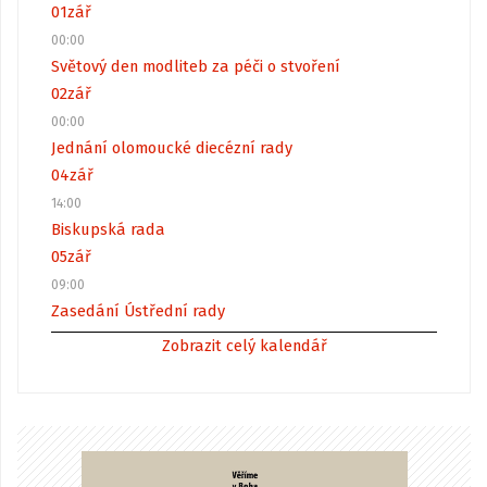
01
zář
00:00
Světový den modliteb za péči o stvoření
02
zář
00:00
Jednání olomoucké diecézní rady
04
zář
14:00
Biskupská rada
05
zář
09:00
Zasedání Ústřední rady
Zobrazit celý kalendář