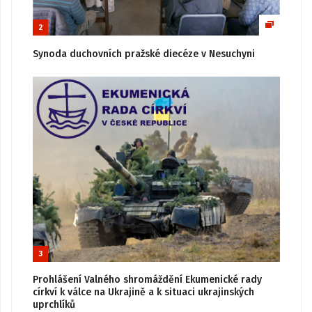
2
Synoda duchovních pražské diecéze v Nesuchyni
3
Prohlášení Valného shromáždění Ekumenické rady
církví k válce na Ukrajině a k situaci ukrajinských
uprchlíků