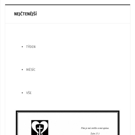
NEJČTENĚJŠÍ
TÝDEN
MĚSÍC
VŠE