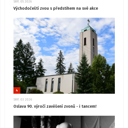
SRP, 05 2026
Východočeští zvou s předstihem na své akce
4
SRP, 03 2026
Oslava 90. výročí zavěšení zvonů - i tancem!