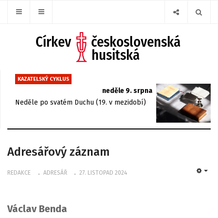
KAZATELSKÝ CYKLUS
neděle 9. srpna
Neděle po svatém Duchu (19. v mezidobí)
Adresářový záznam
REDAKCE
ADRESÁŘ
27. LISTOPAD 2024
EMP
Václav Benda