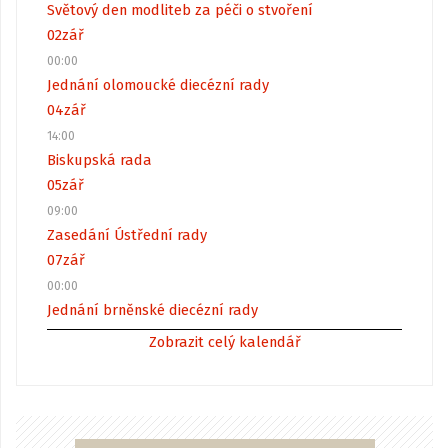
Světový den modliteb za péči o stvoření
02
zář
00:00
Jednání olomoucké diecézní rady
04
zář
14:00
Biskupská rada
05
zář
09:00
Zasedání Ústřední rady
07
zář
00:00
Jednání brněnské diecézní rady
Zobrazit celý kalendář