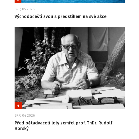
SRP, 05 2026
Východočeští zvou s předstihem na své akce
4
SRP, 04 2026
Před pětadvaceti lety zemřel prof. ThDr. Rudolf
Horský