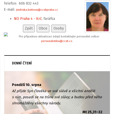
Telefon: 606 832 443
E-mail:
jindriska.buttova@ccshpraha.cz
NO Praha 4 - Krč
, farářka
Pro případnou aktualizaci údajů kontaktujte personální odbor
personalistika@ccsh.cz
.
DENNÍ ČTENÍ
Pondělí 10. srpna
Až přijde Syn člověka ve své slávě a všichni andělé
s ním, posadí se na trůnu své slávy; a budou před něho
shromážděny všechny národy.
Mt 25,31–32