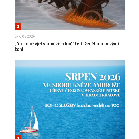
2
SRP, 06 2026
„Do nebe vjel v ohnivém kočáře taženého ohnivými
koni“
3