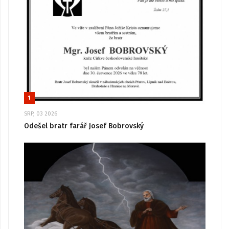
1
SRP, 03 2026
Odešel bratr farář Josef Bobrovský