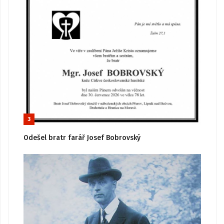
3
Odešel bratr farář Josef Bobrovský