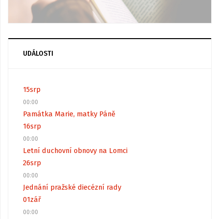
UDÁLOSTI
15
srp
00:00
Památka Marie, matky Páně
16
srp
00:00
Letní duchovní obnovy na Lomci
26
srp
00:00
Jednání pražské diecézní rady
01
zář
00:00