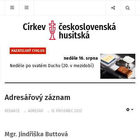
KAZATELSKÝ CYKLUS
neděle 16. srpna
Neděle po svatém Duchu (20. v mezidobí)
Adresářový záznam
REDAKCE
ADRESÁŘ
13. PROSINEC 2022
EMP
Mgr. Jindřiška Buttová