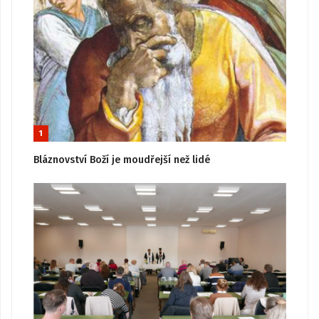
1
Bláznovství Boží je moudřejší než lidé