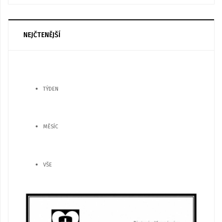
NEJČTENĚJŠÍ
TÝDEN
MĚSÍC
VŠE