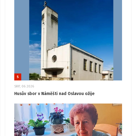
5
SRP, 06 2026
Husův sbor v Náměšti nad Oslavou ožije