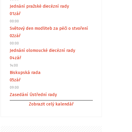
Jednání pražské diecézní rady
01
zář
00:00
Světový den modliteb za péči o stvoření
02
zář
00:00
Jednání olomoucké diecézní rady
04
zář
14:00
Biskupská rada
05
zář
09:00
Zasedání Ústřední rady
Zobrazit celý kalendář