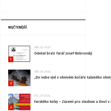
NEJČTENĚJŠÍ
SRP, 03 2026
Odešel bratr farář Josef Bobrovský
1
SRP, 06 2026
„Do nebe vjel v ohnivém kočáře taženého ohni
2
ČVC, 31 2026
Farského kolej – Zázemí pro studium a život v 
3