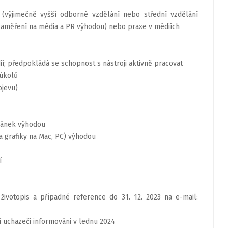
 (výjimečně vyšší odborné vzdělání nebo střední vzdělání
zaměření na média a PR výhodou) nebo praxe v médiích
dií; předpokládá se schopnost s nástroji aktivně pracovat
 úkolů
ojevu)
ránek výhodou
a grafiky na Mac, PC) výhodou
í
životopis a případné reference do 31. 12. 2023 na e-mail:
 uchazeči informováni v lednu 2024