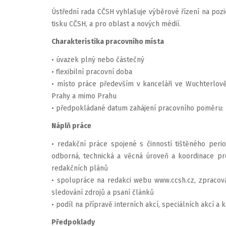
Ústřední rada CČSH vyhlašuje výběrové řízení na poz
tisku CČSH, a pro oblast a nových médií.
Charakteristika pracovního místa
• úvazek plný nebo částečný
• flexibilní pracovní doba
• místo práce především v kanceláři ve Wuchterlově 
Prahy a mimo Prahu
• předpokládané datum zahájení pracovního poměru: 
Náplň práce
• redakční práce spojené s činností tištěného perio
odborná, technická a věcná úroveň a koordinace pro
redakčních plánů
• spolupráce na redakci webu www.ccsh.cz, zpracován
sledování zdrojů a psaní článků
• podíl na přípravě interních akcí, speciálních akcí a
Předpoklady