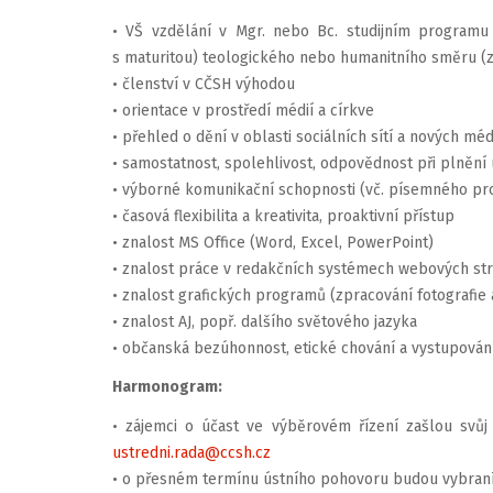
• VŠ vzdělání v Mgr. nebo Bc. studijním programu
s maturitou) teologického nebo humanitního směru (
• členství v CČSH výhodou
• orientace v prostředí médií a církve
• přehled o dění v oblasti sociálních sítí a nových mé
• samostatnost, spolehlivost, odpovědnost při plnění
• výborné komunikační schopnosti (vč. písemného pr
• časová flexibilita a kreativita, proaktivní přístup
• znalost MS Office (Word, Excel, PowerPoint)
• znalost práce v redakčních systémech webových st
• znalost grafických programů (zpracování fotografie 
• znalost AJ, popř. dalšího světového jazyka
• občanská bezúhonnost, etické chování a vystupován
Harmonogram:
• zájemci o účast ve výběrovém řízení zašlou svůj 
ustredni.rada@ccsh.cz
• o přesném termínu ústního pohovoru budou vybraní