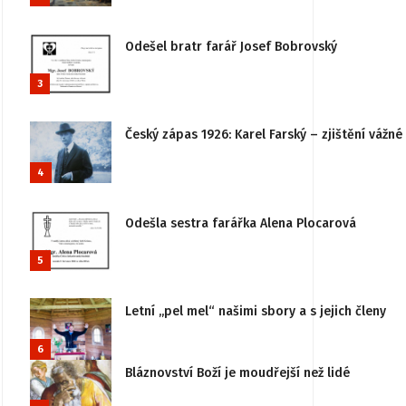
Odešel bratr farář Josef Bobrovský
3
Český zápas 1926: Karel Farský – zjištění vážn
4
Odešla sestra farářka Alena Plocarová
5
Letní „pel mel“ našimi sbory a s jejich členy
6
Bláznovství Boží je moudřejší než lidé