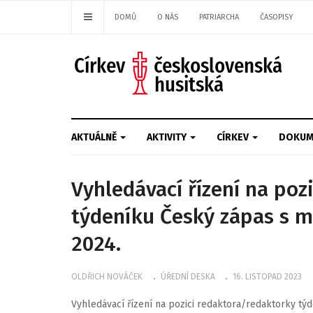
DOMŮ
O NÁS
PATRIARCHA
ČASOPISY
AKTUÁLNĚ
AKTIVITY
CÍRKEV
DOKUM
Vyhledávací řízení na poz
týdeníku Český zápas s m
2024.
OLDŘICH NOVÁČEK
ÚŘEDNÍ DESKA
16. LISTOPAD 2023
Vyhledávací řízení na pozici redaktora/redaktorky týd