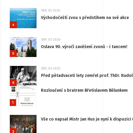
SRP, 05 2026
Východočeští zvou s předstihem na své akce
4
SRP, 03 2026
Oslava 90. výročí zavěšení zvonů - i tancem!
5
SRP, 04 2026
Před pětadvaceti lety zemřel prof. ThDr. Rudo
6
Rozloučení s bratrem Břetislavem Bělunkem
1
Vše co napsal Mistr Jan Hus je nyní k dispozici 
2