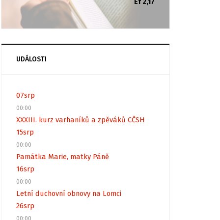
Ef 2,17
UDÁLOSTI
07
srp
00:00
XXXIII. kurz varhaníků a zpěváků CČSH
15
srp
00:00
Památka Marie, matky Páně
16
srp
00:00
Letní duchovní obnovy na Lomci
26
srp
00:00