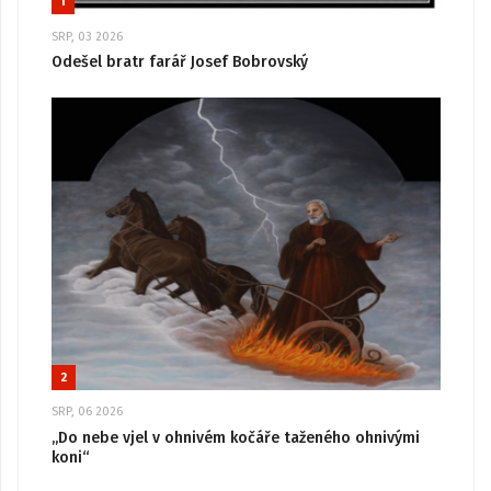
1
SRP, 03 2026
Odešel bratr farář Josef Bobrovský
2
SRP, 06 2026
„Do nebe vjel v ohnivém kočáře taženého ohnivými
koni“