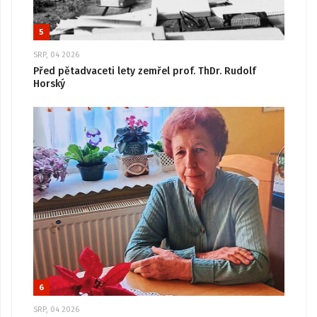
5
SRP, 04 2026
Před pětadvaceti lety zemřel prof. ThDr. Rudolf
Horský
6
SRP, 04 2026