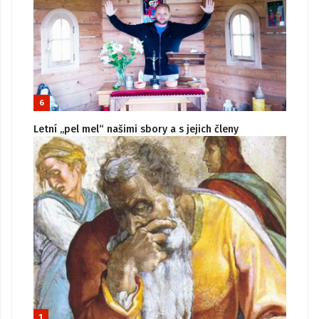
6
Letní „pel mel“ našimi sbory a s jejich členy
1