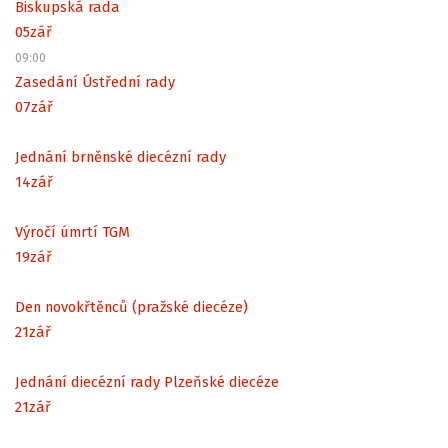
Biskupská rada
05
zář
09:00
Zasedání Ústřední rady
07
zář
Jednání brněnské diecézní rady
14
zář
Výročí úmrtí TGM
19
zář
Den novokřtěnců (pražské diecéze)
21
zář
Jednání diecézní rady Plzeňské diecéze
21
zář