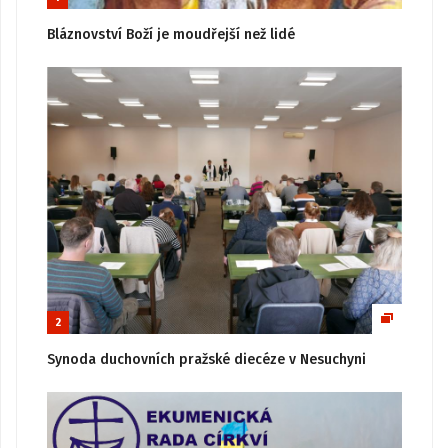
Bláznovství Boží je moudřejší než lidé
2
Synoda duchovních pražské diecéze v Nesuchyni