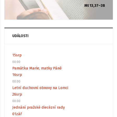
Mt 13,37–38
UDÁLOSTI
15
srp
00:00
Památka Marie, matky Páně
16
srp
00:00
Letní duchovní obnovy na Lomci
26
srp
00:00
Jednání pražské diecézní rady
01
zář