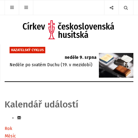
KAZATELSKÝ CYKLUS
neděle 9. srpna
Neděle po svatém Duchu (19. v mezidobí)
Kalendář událostí
Rok
Měsíc