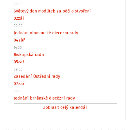
00:00
Světový den modliteb za péči o stvoření
02
zář
00:00
Jednání olomoucké diecézní rady
04
zář
14:00
Biskupská rada
05
zář
09:00
Zasedání Ústřední rady
07
zář
00:00
Jednání brněnské diecézní rady
Zobrazit celý kalendář