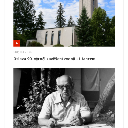
4
SRP, 03 2026
Oslava 90. výročí zavěšení zvonů - i tancem!