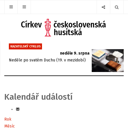
KAZATELSKÝ CYKLUS
neděle 9. srpna
Neděle po svatém Duchu (19. v mezidobí)
Kalendář událostí
Rok
Měsíc