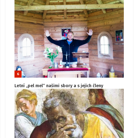
6
Letní „pel mel“ našimi sbory a s jejich členy