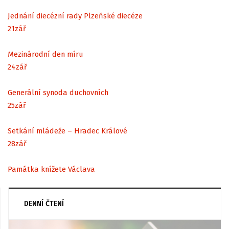
Jednání diecézní rady Plzeňské diecéze
21
zář
Mezinárodní den míru
24
zář
Generální synoda duchovních
25
zář
Setkání mládeže – Hradec Králové
28
zář
Památka knížete Václava
DENNÍ ČTENÍ