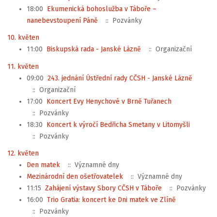
18:00
Ekumenická bohoslužba v Táboře –
nanebevstoupení Páně
:: Pozvánky
10. květen
11:00
Biskupská rada - Janské Lázně
:: Organizační
11. květen
09:00
243. jednání Ústřední rady CČSH - Janské Lázně
:: Organizační
17:00
Koncert Evy Henychové v Brně Tuřanech
:: Pozvánky
18:30
Koncert k výročí Bedřicha Smetany v Litomyšli
:: Pozvánky
12. květen
Den matek
:: Významné dny
Mezinárodní den ošetřovatelek
:: Významné dny
11:15
Zahájení výstavy Sbory CČSH v Táboře
:: Pozvánky
16:00
Trio Gratia: koncert ke Dni matek ve Zlíně
:: Pozvánky