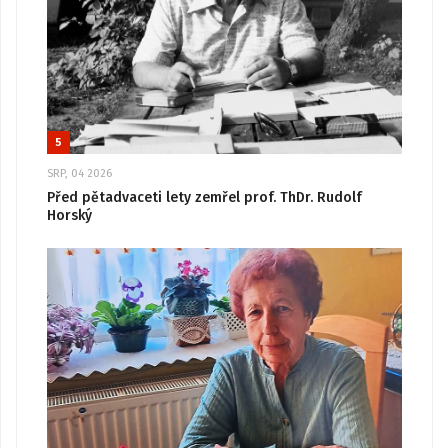
5
SRP, 04 2026
Před pětadvaceti lety zemřel prof. ThDr. Rudolf
Horský