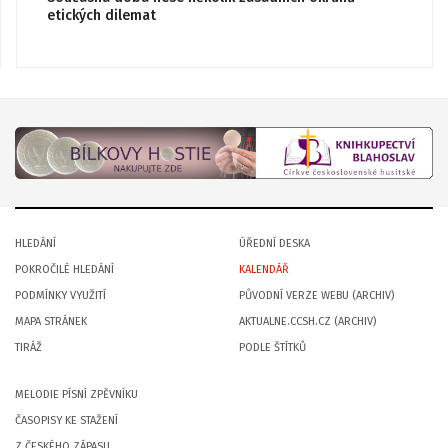
etických dilemat
HLEDÁNÍ
ÚŘEDNÍ DESKA
POKROČILÉ HLEDÁNÍ
KALENDÁŘ
PODMÍNKY VYUŽITÍ
PŮVODNÍ VERZE WEBU (ARCHIV)
MAPA STRÁNEK
AKTUALNE.CCSH.CZ (ARCHIV)
TIRÁŽ
PODLE ŠTÍTKŮ
MELODIE PÍSNÍ ZPĚVNÍKU
ČASOPISY KE STAŽENÍ
Z ČESKÉHO ZÁPASU