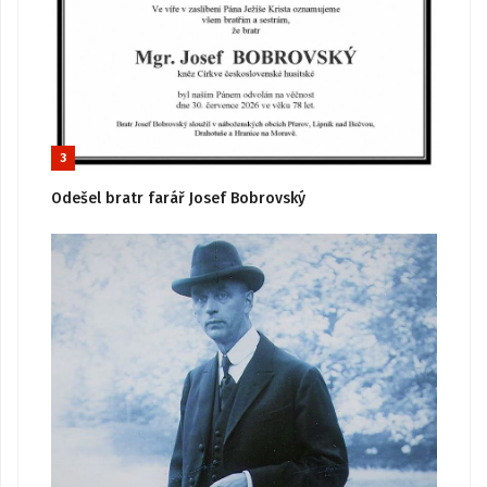
3
Odešel bratr farář Josef Bobrovský