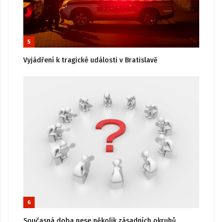
5
Vyjádření k tragické události v Bratislavě
6
Současná doba nese několik zásadních okruhů