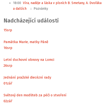
18:00
Víra, naděje a láska v písních B. Smetany, A. Dvořáka
a dalších
:: Pozvánky
Nadcházející události
15
srp
Památka Marie, matky Páně
16
srp
Letní duchovní obnovy na Lomci
26
srp
Jednání pražské diecézní rady
01
zář
Světový den modliteb za péči o stvoření
02
zář