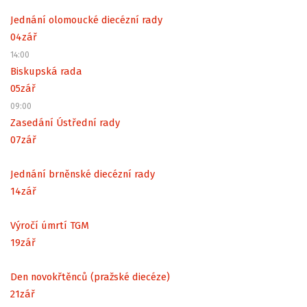
Jednání olomoucké diecézní rady
04
zář
14:00
Biskupská rada
05
zář
09:00
Zasedání Ústřední rady
07
zář
Jednání brněnské diecézní rady
14
zář
Výročí úmrtí TGM
19
zář
Den novokřtěnců (pražské diecéze)
21
zář