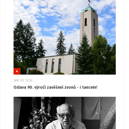
4
SRP, 03 2026
Oslava 90. výročí zavěšení zvonů - i tancem!