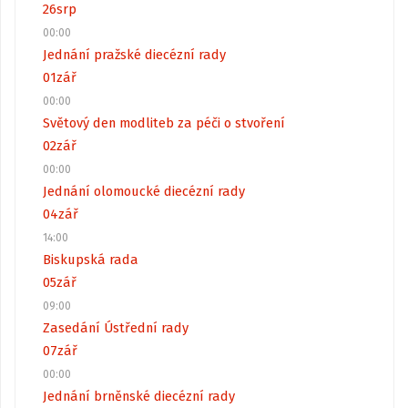
26
srp
00:00
Jednání pražské diecézní rady
01
zář
00:00
Světový den modliteb za péči o stvoření
02
zář
00:00
Jednání olomoucké diecézní rady
04
zář
14:00
Biskupská rada
05
zář
09:00
Zasedání Ústřední rady
07
zář
00:00
Jednání brněnské diecézní rady