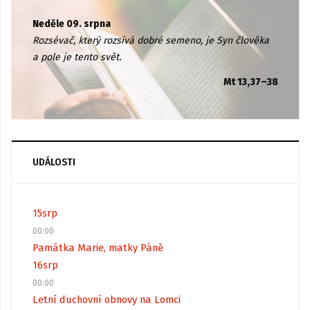
Neděle 09. srpna
Rozsévač, který rozsívá dobré semeno, je Syn člověka
a pole je tento svět.
Mt 13,37–38
UDÁLOSTI
15
srp
00:00
Památka Marie, matky Páně
16
srp
00:00
Letní duchovní obnovy na Lomci