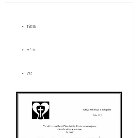
TÝDEN
MĚSÍC
VŠE