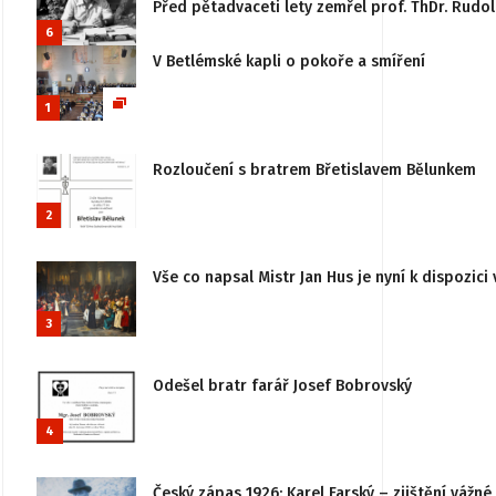
Před pětadvaceti lety zemřel prof. ThDr. Rudo
6
V Betlémské kapli o pokoře a smíření
1
Rozloučení s bratrem Břetislavem Bělunkem
2
Vše co napsal Mistr Jan Hus je nyní k dispozici 
3
Odešel bratr farář Josef Bobrovský
4
Český zápas 1926: Karel Farský – zjištění vážn