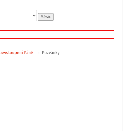
Měsíc
bevstoupení Páně
:: Pozvánky