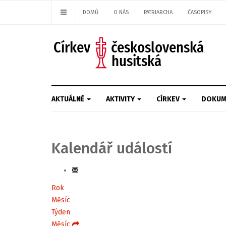
DOMŮ
O NÁS
PATRIARCHA
ČASOPISY
AKTUÁLNĚ
AKTIVITY
CÍRKEV
DOKUM
Kalendář událostí
Rok
Měsíc
Týden
Měsíc