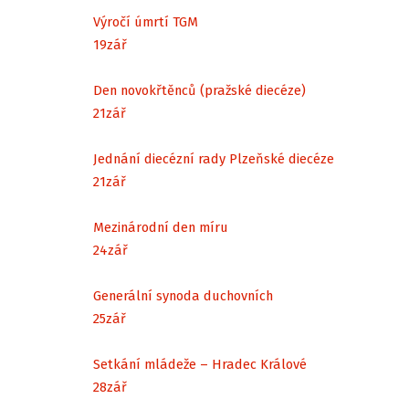
Výročí úmrtí TGM
19
zář
Den novokřtěnců (pražské diecéze)
21
zář
Jednání diecézní rady Plzeňské diecéze
21
zář
Mezinárodní den míru
24
zář
Generální synoda duchovních
25
zář
Setkání mládeže – Hradec Králové
28
zář