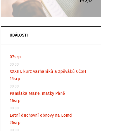
Ef 2,17
UDÁLOSTI
07
srp
00:00
XXXIII. kurz varhaníků a zpěváků CČSH
15
srp
00:00
Památka Marie, matky Páně
16
srp
00:00
Letní duchovní obnovy na Lomci
26
srp
00:00