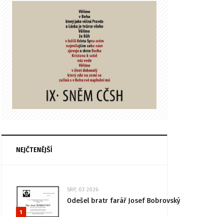
NEJČTENĚJŠÍ
SRP, 03 2026
Odešel bratr farář Josef Bobrovský
1