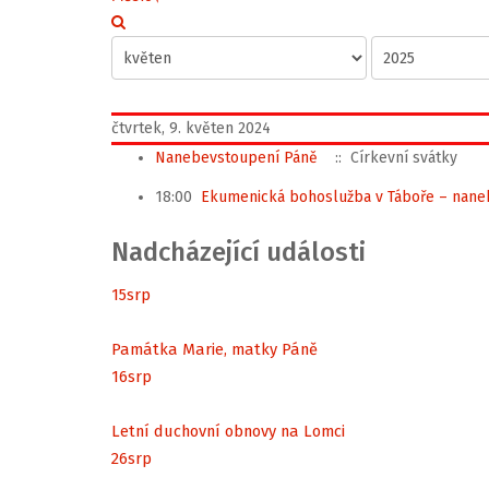
čtvrtek, 9. květen 2024
Nanebevstoupení Páně
:: Církevní svátky
18:00
Ekumenická bohoslužba v Táboře – nane
Nadcházející události
15
srp
Památka Marie, matky Páně
16
srp
Letní duchovní obnovy na Lomci
26
srp