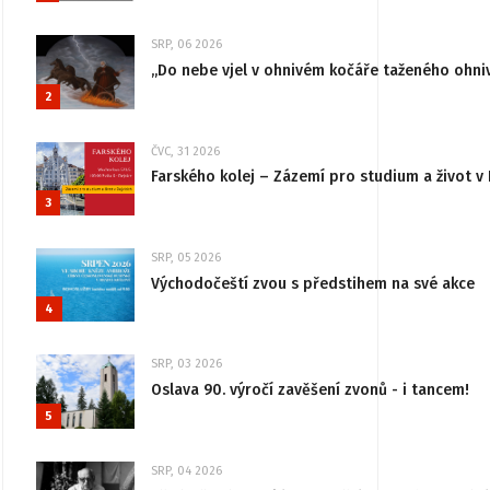
SRP, 06 2026
„Do nebe vjel v ohnivém kočáře taženého ohni
2
ČVC, 31 2026
Farského kolej – Zázemí pro studium a život v 
3
SRP, 05 2026
Východočeští zvou s předstihem na své akce
4
SRP, 03 2026
Oslava 90. výročí zavěšení zvonů - i tancem!
5
SRP, 04 2026