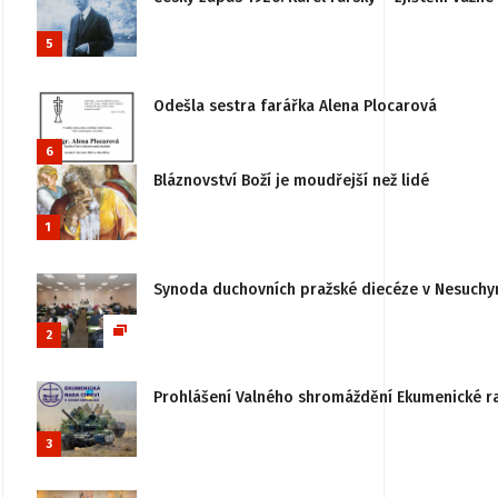
5
Odešla sestra farářka Alena Plocarová
6
Bláznovství Boží je moudřejší než lidé
1
Synoda duchovních pražské diecéze v Nesuchy
2
Prohlášení Valného shromáždění Ekumenické rady
3