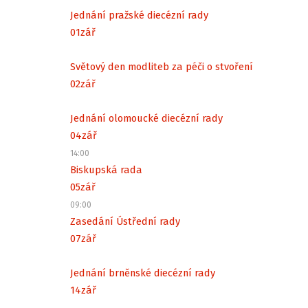
Jednání pražské diecézní rady
01
zář
Světový den modliteb za péči o stvoření
02
zář
Jednání olomoucké diecézní rady
04
zář
14:00
Biskupská rada
05
zář
09:00
Zasedání Ústřední rady
07
zář
Jednání brněnské diecézní rady
14
zář