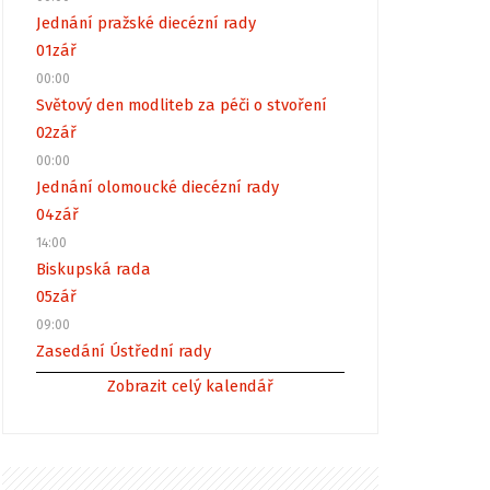
Jednání pražské diecézní rady
01
zář
00:00
Světový den modliteb za péči o stvoření
02
zář
00:00
Jednání olomoucké diecézní rady
04
zář
14:00
Biskupská rada
05
zář
09:00
Zasedání Ústřední rady
Zobrazit celý kalendář