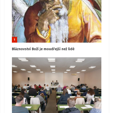
1
Bláznovství Boží je moudřejší než lidé