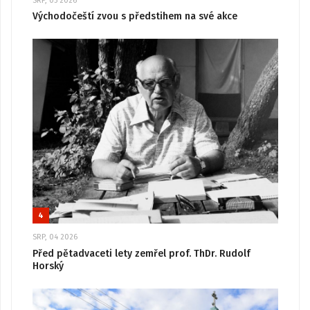
SRP, 05 2026
Východočeští zvou s předstihem na své akce
4
SRP, 04 2026
Před pětadvaceti lety zemřel prof. ThDr. Rudolf
Horský