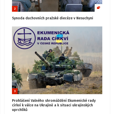
2
Synoda duchovních pražské diecéze v Nesuchyni
3
Prohlášení Valného shromáždění Ekumenické rady
církví k válce na Ukrajině a k situaci ukrajinských
uprchlíků