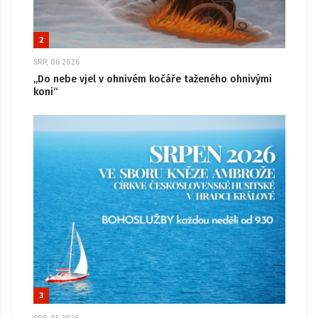
2
SRP, 06 2026
„Do nebe vjel v ohnivém kočáře taženého ohnivými
koni“
3