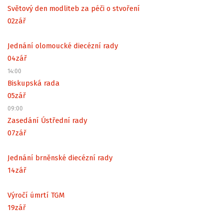
Světový den modliteb za péči o stvoření
02
zář
Jednání olomoucké diecézní rady
04
zář
14:00
Biskupská rada
05
zář
09:00
Zasedání Ústřední rady
07
zář
Jednání brněnské diecézní rady
14
zář
Výročí úmrtí TGM
19
zář