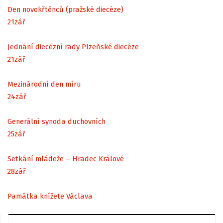
Den novokřtěnců (pražské diecéze)
21
zář
Jednání diecézní rady Plzeňské diecéze
21
zář
Mezinárodní den míru
24
zář
Generální synoda duchovních
25
zář
Setkání mládeže – Hradec Králové
28
zář
Památka knížete Václava