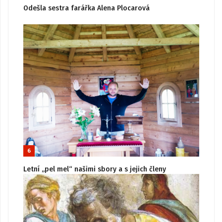
Odešla sestra farářka Alena Plocarová
6
Letní „pel mel“ našimi sbory a s jejich členy