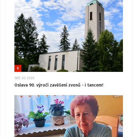
5
SRP, 03 2026
Oslava 90. výročí zavěšení zvonů - i tancem!