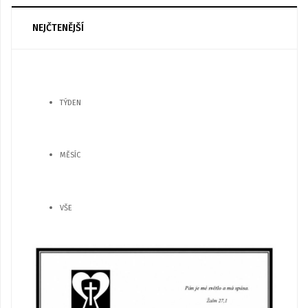
NEJČTENĚJŠÍ
TÝDEN
MĚSÍC
VŠE