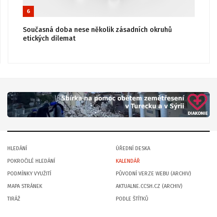
6
Současná doba nese několik zásadních okruhů
etických dilemat
HLEDÁNÍ
ÚŘEDNÍ DESKA
POKROČILÉ HLEDÁNÍ
KALENDÁŘ
PODMÍNKY VYUŽITÍ
PŮVODNÍ VERZE WEBU (ARCHIV)
MAPA STRÁNEK
AKTUALNE.CCSH.CZ (ARCHIV)
TIRÁŽ
PODLE ŠTÍTKŮ