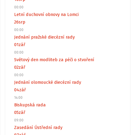
00:00
Letní duchovní obnovy na Lomci
26
srp
00:00
Jednání pražské diecézní rady
01
zář
00:00
Světový den modliteb za péči o stvoření
02
zář
00:00
Jednání olomoucké diecézní rady
04
zář
14:00
Biskupská rada
05
zář
09:00
Zasedání Ústřední rady