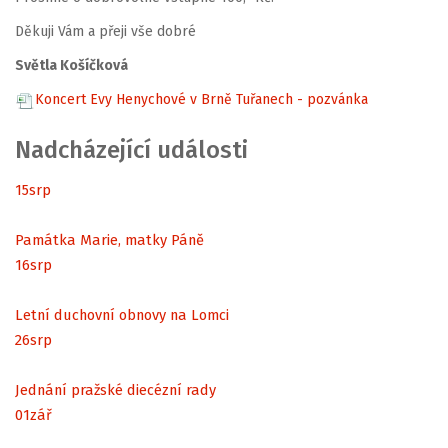
Děkuji Vám a přeji vše dobré
Světla Košíčková
Koncert Evy Henychové v Brně Tuřanech - pozvánka
Nadcházející události
15
srp
Památka Marie, matky Páně
16
srp
Letní duchovní obnovy na Lomci
26
srp
Jednání pražské diecézní rady
01
zář