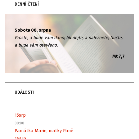
DENNÍ ČTENÍ
Sobota 08. srpna
Proste, a bude vám dáno; hledejte, a naleznete; tlučte,
a bude vám otevřeno.
Mt 7,7
UDÁLOSTI
15
srp
00:00
Památka Marie, matky Páně
16
srp