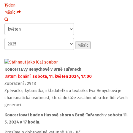
Týden
Měsíc
Měsíc
Koncert Evy Henychové v Brně Tuřanech
Datum konání:
sobota, 11. květen 2024, 17:00
Zobrazení
: 2918
Zpěvačka, kytaristka, skladatelka a textařka Eva Henychová je
charismatická osobnost, která dokáže zasáhnout srdce lidí všech
generací.
Koncertovat bude v Husově sboru v Brně-Tuřanech v sobotu 11.
5. 2024 v 17 hodin.
Prosíme o dobrovolné vstupné 100,- Kč.