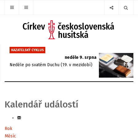
KAZATELSKÝ CYKLUS
neděle 9. srpna
Neděle po svatém Duchu (19. v mezidobí)
Kalendář událostí
Rok
Měsíc