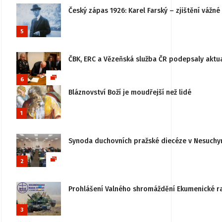
Český zápas 1926: Karel Farský – zjištění vážn
5
ČBK, ERC a Vězeňská služba ČR podepsaly aktu
6
Bláznovství Boží je moudřejší než lidé
1
Synoda duchovních pražské diecéze v Nesuchy
2
Prohlášení Valného shromáždění Ekumenické rady
3