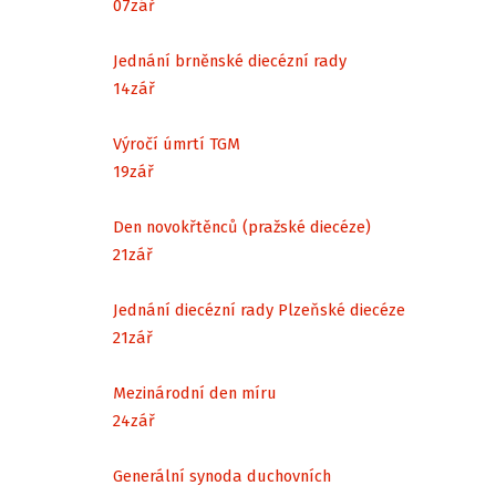
07
zář
Jednání brněnské diecézní rady
14
zář
Výročí úmrtí TGM
19
zář
Den novokřtěnců (pražské diecéze)
21
zář
Jednání diecézní rady Plzeňské diecéze
21
zář
Mezinárodní den míru
24
zář
Generální synoda duchovních