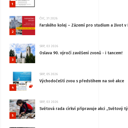
1
ČVC, 31 2026
Farského kolej – Zázemí pro studium a život v 
2
SRP, 03 2026
Oslava 90. výročí zavěšení zvonů - i tancem!
3
SRP, 05 2026
Východočeští zvou s předstihem na své akce
4
SRP, 03 2026
Světová rada církví připravuje akci „Světový tý
5