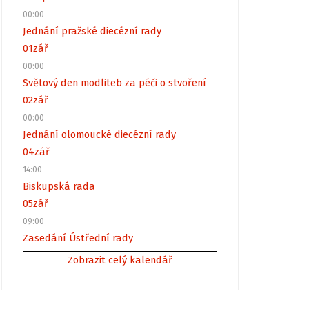
00:00
Jednání pražské diecézní rady
01
zář
00:00
Světový den modliteb za péči o stvoření
02
zář
00:00
Jednání olomoucké diecézní rady
04
zář
14:00
Biskupská rada
05
zář
09:00
Zasedání Ústřední rady
Zobrazit celý kalendář