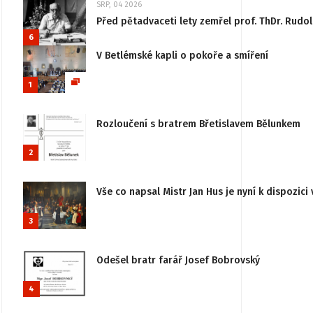
SRP, 04 2026
Před pětadvaceti lety zemřel prof. ThDr. Rudo
6
V Betlémské kapli o pokoře a smíření
1
Rozloučení s bratrem Břetislavem Bělunkem
2
Vše co napsal Mistr Jan Hus je nyní k dispozici 
3
Odešel bratr farář Josef Bobrovský
4