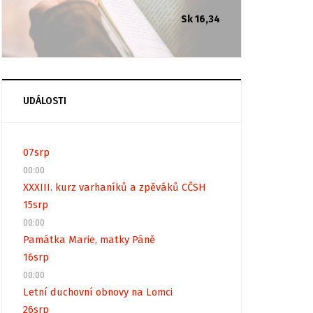
Sk 16,34
UDÁLOSTI
07
srp
00:00
XXXIII. kurz varhaníků a zpěváků CČSH
15
srp
00:00
Památka Marie, matky Páně
16
srp
00:00
Letní duchovní obnovy na Lomci
26
srp