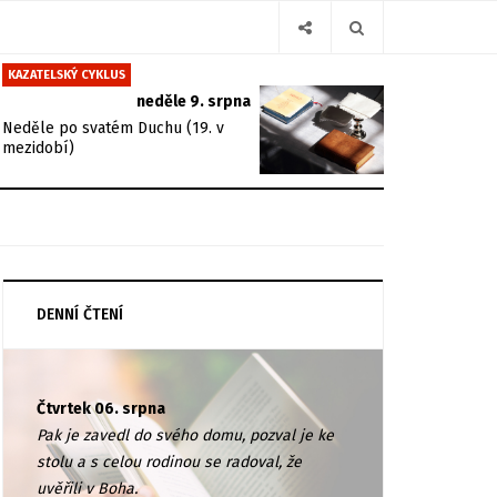
KAZATELSKÝ CYKLUS
neděle 9. srpna
Neděle po svatém Duchu (19. v
mezidobí)
DENNÍ ČTENÍ
Čtvrtek 06. srpna
Pak je zavedl do svého domu, pozval je ke
stolu a s celou rodinou se radoval, že
uvěřili v Boha.