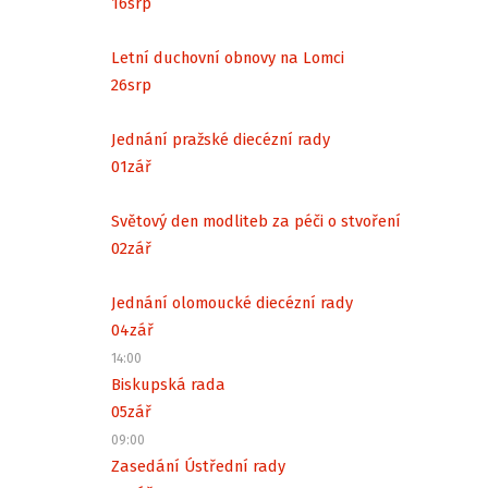
16
srp
Letní duchovní obnovy na Lomci
26
srp
Jednání pražské diecézní rady
01
zář
Světový den modliteb za péči o stvoření
02
zář
Jednání olomoucké diecézní rady
04
zář
14:00
Biskupská rada
05
zář
09:00
Zasedání Ústřední rady