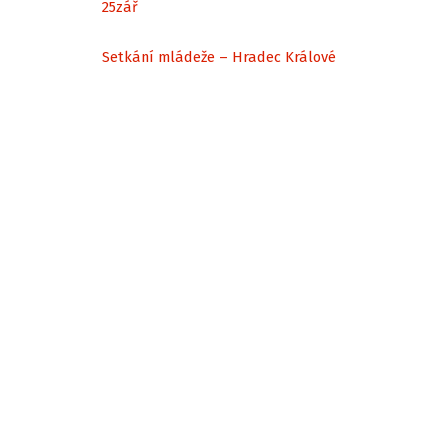
25
zář
Setkání mládeže – Hradec Králové