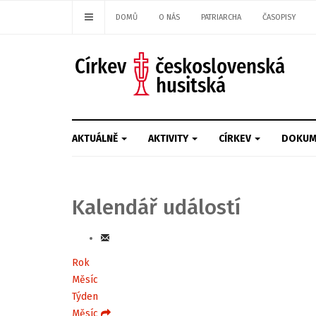
DOMŮ
O NÁS
PATRIARCHA
ČASOPISY
AKTUÁLNĚ
AKTIVITY
CÍRKEV
DOKUM
Kalendář událostí
Rok
Měsíc
Týden
Měsíc