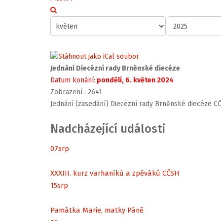
Jednání Diecézní rady Brněnské diecéze
Datum konání:
pondělí, 6. květen 2024
Zobrazení
: 2641
Jednání (zasedání) Diecézní rady Brněnské diecéze C
Nadcházející události
07
srp
XXXIII. kurz varhaníků a zpěváků CČSH
15
srp
Památka Marie, matky Páně