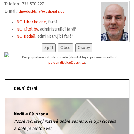
Telefon: 734 578 727
E-mail:
theodor.blaha@ccshpraha.cz
NO Libochovice
, farář
NO Cítoliby
, administrující farář
NO Kadaň
, administrující farář
Pro případnou aktualizaci údajů kontaktujte personální odbor
personalistika@ccsh.cz
.
DENNÍ ČTENÍ
Neděle 09. srpna
Rozsévač, který rozsívá dobré semeno, je Syn člověka
a pole je tento svět.