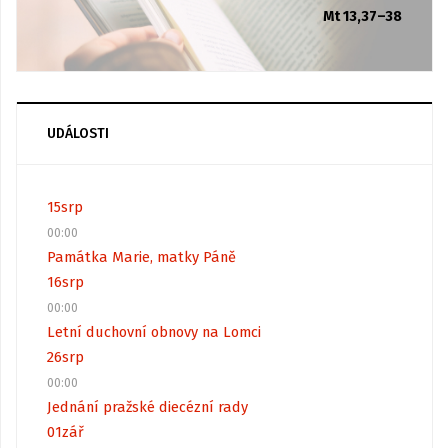
Mt 13,37–38
UDÁLOSTI
15
srp
00:00
Památka Marie, matky Páně
16
srp
00:00
Letní duchovní obnovy na Lomci
26
srp
00:00
Jednání pražské diecézní rady
01
zář