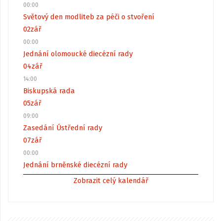
00:00
Světový den modliteb za péči o stvoření
02
zář
00:00
Jednání olomoucké diecézní rady
04
zář
14:00
Biskupská rada
05
zář
09:00
Zasedání Ústřední rady
07
zář
00:00
Jednání brněnské diecézní rady
Zobrazit celý kalendář