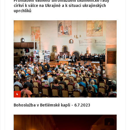
Prohlášení Valného shromáždění Ekumenické rady
církví k válce na Ukrajině a k situaci ukrajinských
uprchlíků
4
Bohoslužba v Betlémské kapli - 6.7.2023