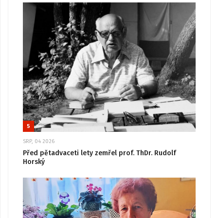
5
SRP, 04 2026
Před pětadvaceti lety zemřel prof. ThDr. Rudolf
Horský