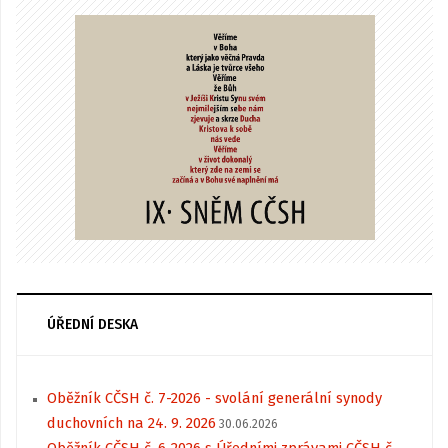
ÚŘEDNÍ DESKA
Oběžník CČSH č. 7-2026 - svolání generální synody
duchovních na 24. 9. 2026
30.06.2026
Oběžník CČSH č. 6-2026 s Úředními zprávami CČSH č.