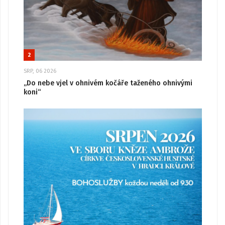
2
SRP, 06 2026
„Do nebe vjel v ohnivém kočáře taženého ohnivými
koni“