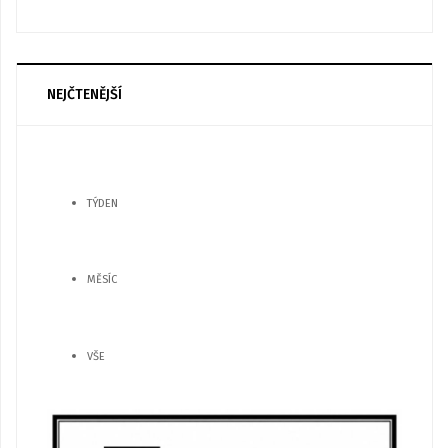
NEJČTENĚJŠÍ
TÝDEN
MĚSÍC
VŠE