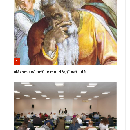
1
Bláznovství Boží je moudřejší než lidé