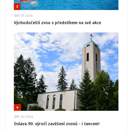
3
SRP, 05 2026
Východočeští zvou s předstihem na své akce
4
SRP, 03 2026
Oslava 90. výročí zavěšení zvonů - i tancem!