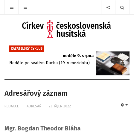
KAZATELSKÝ CYKLUS
neděle 9. srpna
Neděle po svatém Duchu (19. v mezidobí)
Adresářový záznam
REDAKCE
ADRESÁŘ
23. ŘÍJEN 2022
EMP
Mgr. Bogdan Theodor Bláha