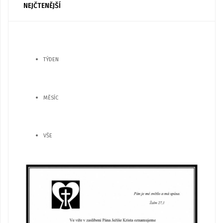
NEJČTENĚJŠÍ
TÝDEN
MĚSÍC
VŠE