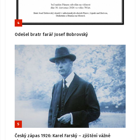
4
Odešel bratr farář Josef Bobrovský
5
Český zápas 1926: Karel Farský – zjištění vážné