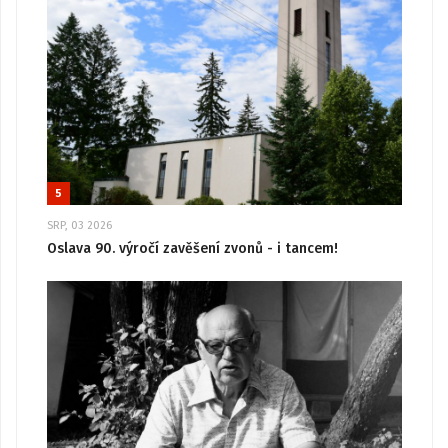
5
SRP, 03 2026
Oslava 90. výročí zavěšení zvonů - i tancem!