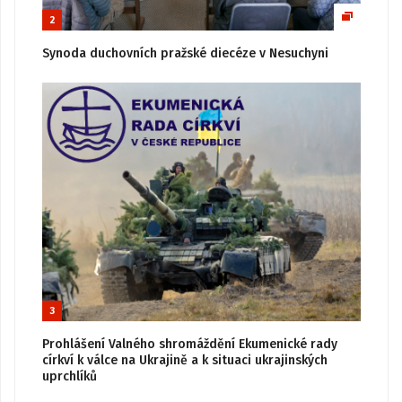
2
Synoda duchovních pražské diecéze v Nesuchyni
3
Prohlášení Valného shromáždění Ekumenické rady
církví k válce na Ukrajině a k situaci ukrajinských
uprchlíků