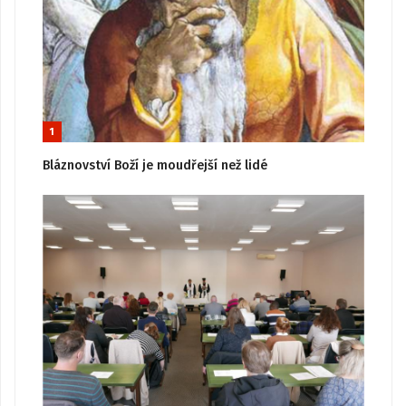
1
Bláznovství Boží je moudřejší než lidé