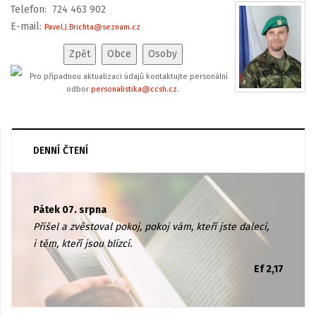
Telefon: 724 463 902
E-mail:
Pavel.J.Brichta@seznam.cz
Pro případnou aktualizaci údajů kontaktujte personální
odbor
personalistika@ccsh.cz
.
DENNÍ ČTENÍ
Pátek 07. srpna
Přišel a zvěstoval pokoj, pokoj vám, kteří jste dalecí,
i těm, kteří jsou blízcí.
Ef 2,17