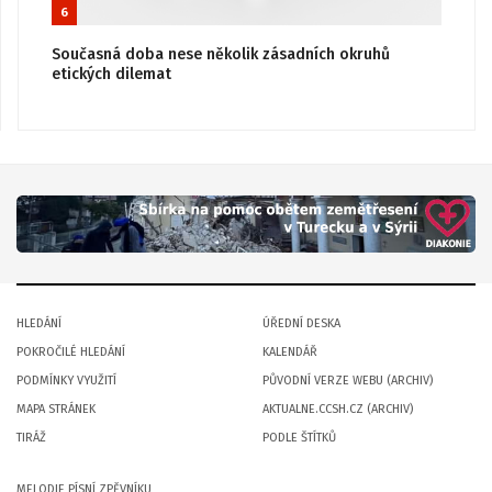
6
Současná doba nese několik zásadních okruhů
etických dilemat
HLEDÁNÍ
ÚŘEDNÍ DESKA
POKROČILÉ HLEDÁNÍ
KALENDÁŘ
PODMÍNKY VYUŽITÍ
PŮVODNÍ VERZE WEBU (ARCHIV)
MAPA STRÁNEK
AKTUALNE.CCSH.CZ (ARCHIV)
TIRÁŽ
PODLE ŠTÍTKŮ
MELODIE PÍSNÍ ZPĚVNÍKU