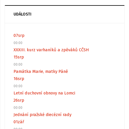
UDÁLOSTI
07
srp
00:00
XXXIII. kurz varhaníků a zpěváků CČSH
15
srp
00:00
Památka Marie, matky Páně
16
srp
00:00
Letní duchovní obnovy na Lomci
26
srp
00:00
Jednání pražské diecézní rady
01
zář