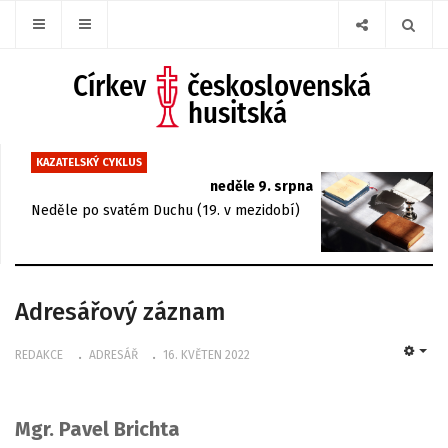
KAZATELSKÝ CYKLUS
neděle 9. srpna
Neděle po svatém Duchu (19. v mezidobí)
Adresářový záznam
REDAKCE
ADRESÁŘ
16. KVĚTEN 2022
EMP
Mgr. Pavel Brichta