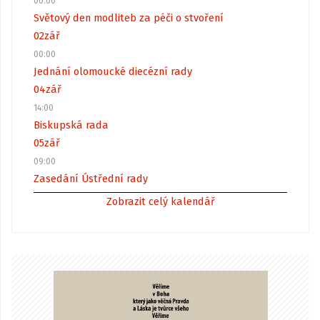
00:00
Světový den modliteb za péči o stvoření
02
zář
00:00
Jednání olomoucké diecézní rady
04
zář
14:00
Biskupská rada
05
zář
09:00
Zasedání Ústřední rady
Zobrazit celý kalendář