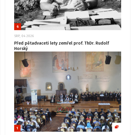
6
SRP, 04 2026
Před pětadvaceti lety zemřel prof. ThDr. Rudolf
Horský
1