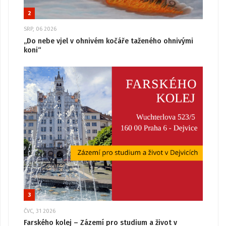
2
SRP, 06 2026
„Do nebe vjel v ohnivém kočáře taženého ohnivými
koni“
3
ČVC, 31 2026
Farského kolej – Zázemí pro studium a život v