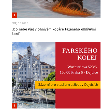
2
SRP, 06 2026
„Do nebe vjel v ohnivém kočáře taženého ohnivými
koni“
3