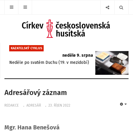
KAZATELSKÝ CYKLUS
neděle 9. srpna
Neděle po svatém Duchu (19. v mezidobí)
Adresářový záznam
REDAKCE
ADRESÁŘ
23. ŘÍJEN 2022
EMP
Mgr. Hana Benešová