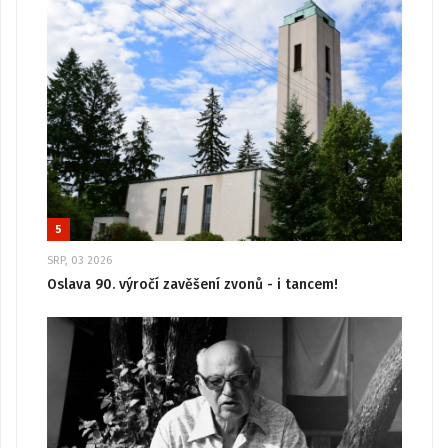
5
SRP, 03 2026
Oslava 90. výročí zavěšení zvonů - i tancem!