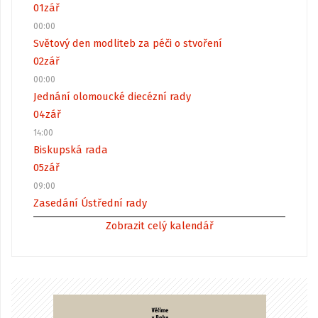
01
zář
00:00
Světový den modliteb za péči o stvoření
02
zář
00:00
Jednání olomoucké diecézní rady
04
zář
14:00
Biskupská rada
05
zář
09:00
Zasedání Ústřední rady
Zobrazit celý kalendář