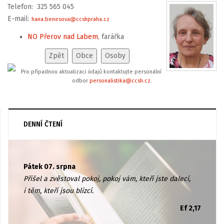
Telefon: 325 565 045
E-mail:
hana.benesova@ccshpraha.cz
NO Přerov nad Labem
, farářka
Pro případnou aktualizaci údajů kontaktujte personální
odbor
personalistika@ccsh.cz
.
DENNÍ ČTENÍ
Pátek 07. srpna
Přišel a zvěstoval pokoj, pokoj vám, kteří jste dalecí,
i těm, kteří jsou blízcí.
Ef 2,17