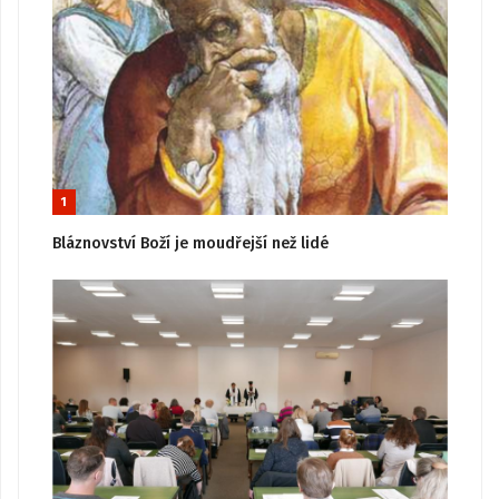
1
Bláznovství Boží je moudřejší než lidé