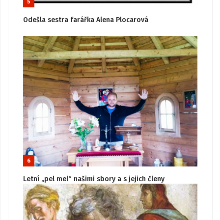
5
Odešla sestra farářka Alena Plocarová
6
Letní „pel mel“ našimi sbory a s jejich členy