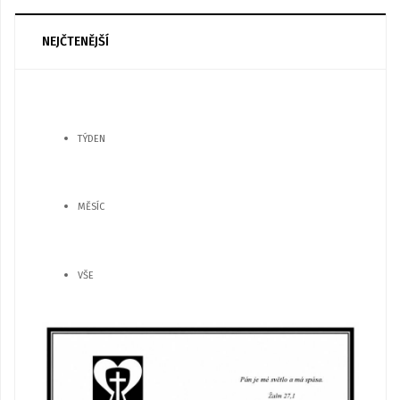
NEJČTENĚJŠÍ
TÝDEN
MĚSÍC
VŠE