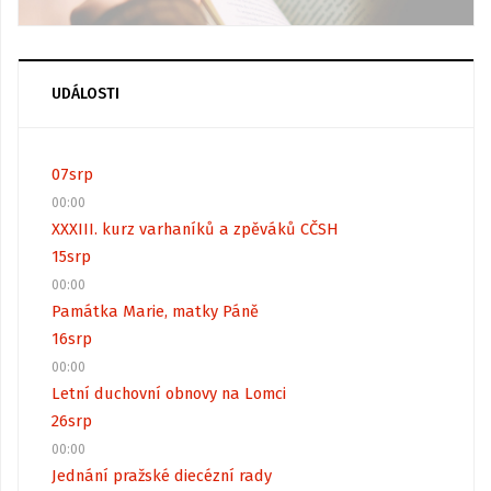
UDÁLOSTI
07
srp
00:00
XXXIII. kurz varhaníků a zpěváků CČSH
15
srp
00:00
Památka Marie, matky Páně
16
srp
00:00
Letní duchovní obnovy na Lomci
26
srp
00:00
Jednání pražské diecézní rady