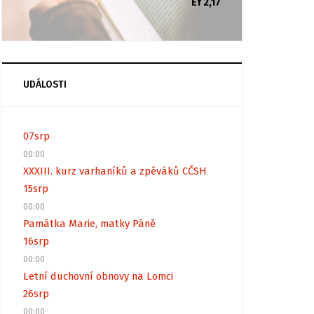
Ef 2,17
UDÁLOSTI
07
srp
00:00
XXXIII. kurz varhaníků a zpěváků CČSH
15
srp
00:00
Památka Marie, matky Páně
16
srp
00:00
Letní duchovní obnovy na Lomci
26
srp
00:00