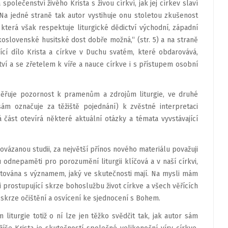
společenství živého Krista s živou církví, jak jej církev slaví
a jedné straně tak autor vystihuje onu stoletou zkušenost
 která však respektuje liturgické dědictví východní, západní
oslovenské husitské dost dobře možná,“ (str. 5) a na straně
jící dílo Krista a církve v Duchu svatém, které obdarovává,
tví a se zřetelem k víře a nauce církve i s přístupem osobní
aměřuje pozornost k pramenům a zdrojům liturgie, ve druhé
 sám označuje za těžiště pojednání) k zvěstné interpretaci
 část otevírá některé aktuální otázky a témata vyvstávající
vázanou studii, za největší přínos nového materiálu považuji
 odnepaměti pro porozumění liturgii klíčová a v naší církvi,
ntována s významem, jaký ve skutečnosti mají. Na mysli mám
i prostupující skrze bohoslužbu život církve a všech věřících
a skrze očištění a osvícení ke sjednocení s Bohem.
iturgie totiž o ní lze jen těžko svědčit tak, jak autor sám