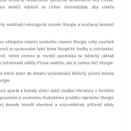
íše Krista je skutečností společné velikonoční víry církve,
ou nedělí, kdykoli se církev shromažďuje, aby slavila
 nastiňující ekologický rozměr liturgie a současný kontext
u obhajobu smyslu osobního slavení liturgie coby součásti
ivostí je zpracováno také téma liturgické hudby a zvěstování,
ostí. Velmi cennou je rovněž upomínka na biblický základ
na zvěstované oddíly Písma svatého, ale je samou řečí liturgie.
ve které autor do detailu vysledovává biblický původ mnoha
urgie.
ý aparát a bohatý výběr další studijní literatury v širokém
pozváním k osobnímu hlubokému prožitku tajemství liturgie
rý dovede hovořit otevřeně a srozumitelně, přičemž nikdy