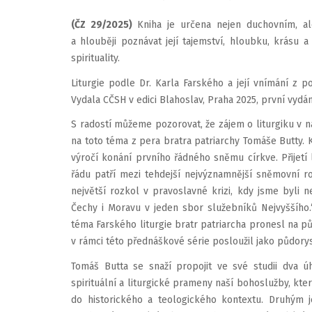
(ČZ 29/2025)
Kniha je určena nejen duchovním, al
a hlouběji poznávat její tajemství, hloubku, krásu
spirituality.
Liturgie podle Dr. Karla Farského a její vnímání z po
Vydala CČSH v edici Blahoslav, Praha 2025, první vydán
S radostí můžeme pozorovat, že zájem o liturgiku v na
na toto téma z pera bratra patriarchy Tomáše Butty. K
výročí konání prvního řádného sněmu církve. Přijet
řádu patří mezi tehdejší nejvýznamnější sněmovní ro
největší rozkol v pravoslavné krizi, kdy jsme byli nej
Čechy i Moravu v jeden sbor služebníků Nejvyššího
téma Farského liturgie bratr patriarcha pronesl na 
v rámci této přednáškové série posloužil jako půdory
Tomáš Butta se snaží propojit ve své studii dva úh
spirituální a liturgické prameny naší bohoslužby, kte
do historického a teologického kontextu. Druhým 