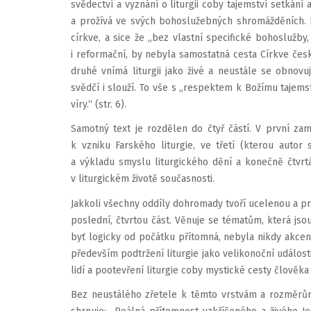
svědectví a vyznání o liturgii coby tajemství setkání a 
a prožívá ve svých bohoslužebných shromážděních. N
církve, a sice že „bez vlastní specifické bohoslužby,
i reformační, by nebyla samostatná cesta Církve česk
druhé vnímá liturgii jako živé a neustále se obnovu
svědčí i slouží. To vše s „respektem k Božímu tajems
víry.“ (str. 6).
Samotný text je rozdělen do čtyř částí. V první z
k vzniku Farského liturgie, ve třetí (kterou autor
a výkladu smyslu liturgického dění a konečně čtvrtá
v liturgickém životě současnosti.
Jakkoli všechny oddíly dohromady tvoří ucelenou a pro
poslední, čtvrtou část. Věnuje se tématům, která jsou
byť logicky od počátku přítomná, nebyla nikdy akce
především podtržení liturgie jako velikonoční událost
lidí a pootevření liturgie coby mystické cesty člověk
Bez neustálého zřetele k těmto vrstvám a rozměrům l