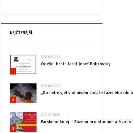
NEJČTENĚJŠÍ
SRP, 03 2026
Odešel bratr farář Josef Bobrovský
1
SRP, 06 2026
„Do nebe vjel v ohnivém kočáře taženého ohni
2
ČVC, 31 2026
Farského kolej – Zázemí pro studium a život v 
3