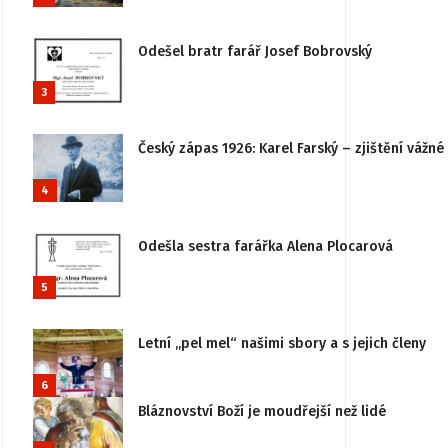
Odešel bratr farář Josef Bobrovský
3
Český zápas 1926: Karel Farský – zjištění vážn
4
Odešla sestra farářka Alena Plocarová
5
Letní „pel mel“ našimi sbory a s jejich členy
6
Bláznovství Boží je moudřejší než lidé