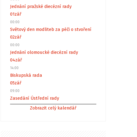
Jednání pražské diecézní rady
01
zář
00:00
Světový den modliteb za péči o stvoření
02
zář
00:00
Jednání olomoucké diecézní rady
04
zář
14:00
Biskupská rada
05
zář
09:00
Zasedání Ústřední rady
Zobrazit celý kalendář