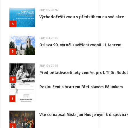
SRP, 05 2026
Východočeští zvou s předstihem na své akce
4
SRP, 03 2026
Oslava 90. výročí zavěšení zvonů - i tancem!
5
SRP, 04 2026
Před pětadvaceti lety zemřel prof. ThDr. Rudo
6
Rozloučení s bratrem Břetislavem Bělunkem
1
Vše co napsal Mistr Jan Hus je nyní k dispozici 
2