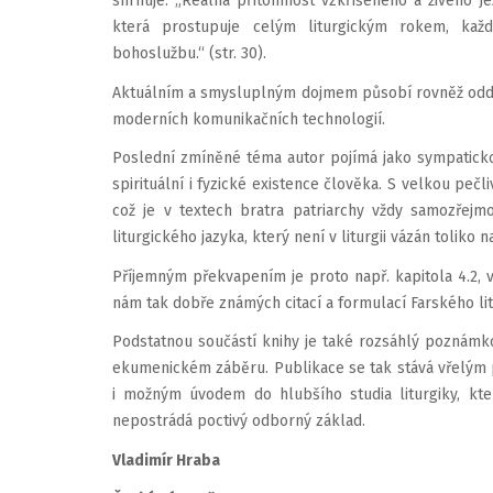
shrnuje: „Reálná přítomnost vzkříšeného a živého Jež
která prostupuje celým liturgickým rokem, každ
bohoslužbu.“ (str. 30).
Aktuálním a smysluplným dojmem působí rovněž oddíly
moderních komunikačních technologií.
Poslední zmíněné téma autor pojímá jako sympaticko
spirituální i fyzické existence člověka. S velkou pečl
což je v textech bratra patriarchy vždy samozřejm
liturgického jazyka, který není v liturgii vázán toliko 
Příjemným překvapením je proto např. kapitola 4.2, 
nám tak dobře známých citací a formulací Farského lit
Podstatnou součástí knihy je také rozsáhlý poznámkov
ekumenickém záběru. Publikace se tak stává vřelým 
i možným úvodem do hlubšího studia liturgiky, kte
nepostrádá poctivý odborný základ.
Vladimír Hraba