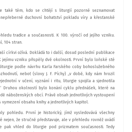
e také těm, kdo se chtějí s liturgií pozorně seznamovat
 a nepřeberné duchovní bohatství pokladu víry a křesťanské
hledu tradice a současnosti. K 100. výročí od jejího vzniku.
í, 104 stran.
ší církvi ožívá. Dokládá to i další, dosud poslední publikace
 jejímu vzniku přispěly dvě okolnosti. První bylo loňské sté
í liturgie podle návrhu Karla Farského coby bohoslužebného
zhodnutí, neboť (slovy J. F. Píchy) „v době, kdy nám hrozil
ednotní v učení, vyznání i ritu, liturgie spojila a sjednotila
.“ Druhou okolností bylo konání cyklu přednášek, které na
půdě náboženských obcí. Právě obsah jednotlivých vystoupení
s vymezení obsahu knihy a jednotlivých kapitol.
ly pohledu. První je historický, jímž vysledovává všechny
ré nejen, že stručně představuje, ale v přehledu rovněž uvádí
je pak vhled do liturgie pod prizmatem současnosti. Tedy