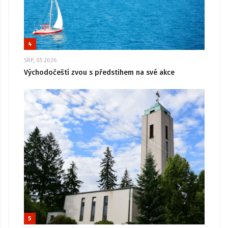
4
SRP, 05 2026
Východočeští zvou s předstihem na své akce
5