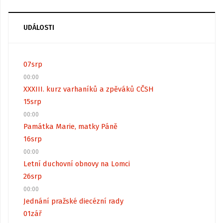
UDÁLOSTI
07
srp
00:00
XXXIII. kurz varhaníků a zpěváků CČSH
15
srp
00:00
Památka Marie, matky Páně
16
srp
00:00
Letní duchovní obnovy na Lomci
26
srp
00:00
Jednání pražské diecézní rady
01
zář