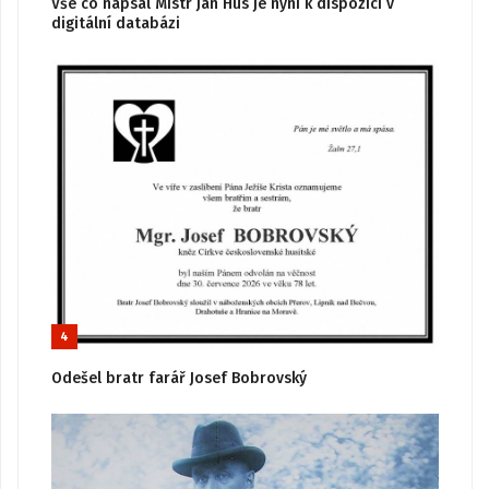
Vše co napsal Mistr Jan Hus je nyní k dispozici v
digitální databázi
4
Odešel bratr farář Josef Bobrovský