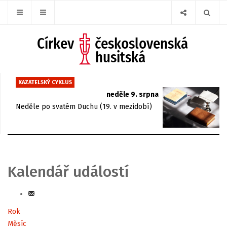
KAZATELSKÝ CYKLUS
neděle 9. srpna
Neděle po svatém Duchu (19. v mezidobí)
Kalendář událostí
Rok
Měsíc