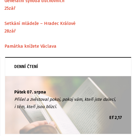
Generální synoda duchovních
25
zář
Setkání mládeže – Hradec Králové
28
zář
Památka knížete Václava
DENNÍ ČTENÍ
Pátek 07. srpna
Přišel a zvěstoval pokoj, pokoj vám, kteří jste dalecí,
i těm, kteří jsou blízcí.
Ef 2,17