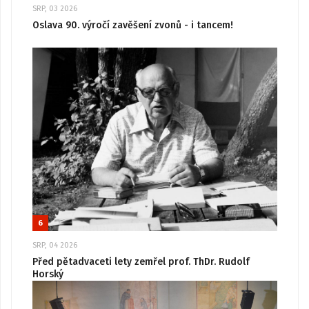
SRP, 03 2026
Oslava 90. výročí zavěšení zvonů - i tancem!
6
SRP, 04 2026
Před pětadvaceti lety zemřel prof. ThDr. Rudolf
Horský