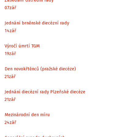
07
zář
Jednání brněnské diecézní rady
14
zář
Výročí úmrtí TGM
19
zář
Den novokřtěnců (pražské diecéze)
21
zář
Jednání diecézní rady Plzeňské diecéze
21
zář
Mezinárodní den míru
24
zář