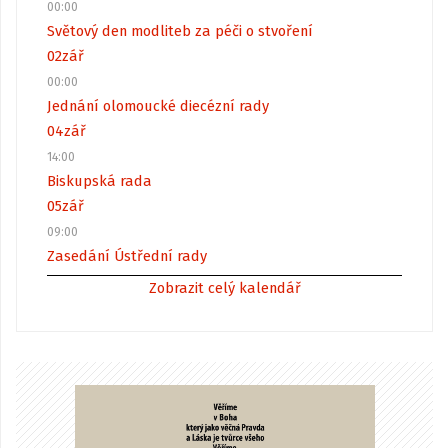
00:00
Světový den modliteb za péči o stvoření
02
zář
00:00
Jednání olomoucké diecézní rady
04
zář
14:00
Biskupská rada
05
zář
09:00
Zasedání Ústřední rady
Zobrazit celý kalendář