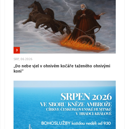
3
SRP, 06 2026
„Do nebe vjel v ohnivém kočáře taženého ohnivými
koni“