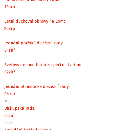
16
srp
Letní duchovní obnovy na Lomci
26
srp
Jednání pražské diecézní rady
01
zář
Světový den modliteb za péči o stvoření
02
zář
Jednání olomoucké diecézní rady
04
zář
14:00
Biskupská rada
05
zář
09:00
Zasedání Ústřední rady