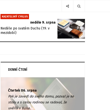
KAZATELSKÝ CYKLUS
neděle 9. srpna
Neděle po svatém Duchu (19. v
mezidobí)
DENNÍ ČTENÍ
Čtvrtek 06. srpna
Pak je zavedl do svého domu, pozval je ke
stolu a s celou rodinou se radoval, že
uvěřili v Boha.