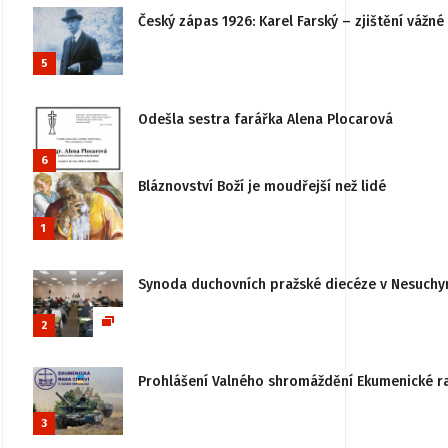
Český zápas 1926: Karel Farský – zjištění vážn
5
Odešla sestra farářka Alena Plocarová
6
Bláznovství Boží je moudřejší než lidé
1
Synoda duchovních pražské diecéze v Nesuchy
2
Prohlášení Valného shromáždění Ekumenické rady
3