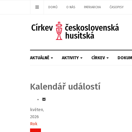
DOMŮ
O NÁS
PATRIARCHA
ČASOPISY
AKTUÁLNĚ
AKTIVITY
CÍRKEV
DOKUM
Kalendář událostí
květen,
2026
Rok
Měsíc