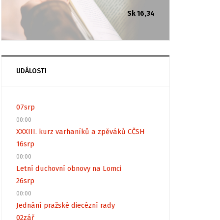
Sk 16,34
UDÁLOSTI
07
srp
00:00
XXXIII. kurz varhaníků a zpěváků CČSH
16
srp
00:00
Letní duchovní obnovy na Lomci
26
srp
00:00
Jednání pražské diecézní rady
02
zář