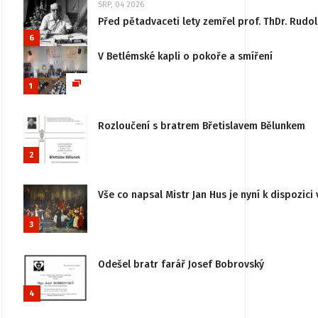
SRP, 04 2026
Před pětadvaceti lety zemřel prof. ThDr. Rudo
6
V Betlémské kapli o pokoře a smíření
1
Rozloučení s bratrem Břetislavem Bělunkem
2
Vše co napsal Mistr Jan Hus je nyní k dispozici 
3
Odešel bratr farář Josef Bobrovský
4