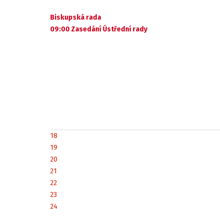
Biskupská rada
09:00 Zasedání Ústřední rady
18
19
20
21
22
23
24