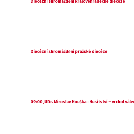
Diecézní shromáždění královéhradecké diecéze
Diecézní shromáždění pražské diecéze
09:00 JUDr. Miroslav Houška : Husitství – vrchol vál