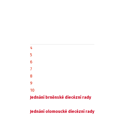
4
5
6
7
8
9
10
Jednání brněnské diecézní rady
Jednání olomoucké diecézní rady