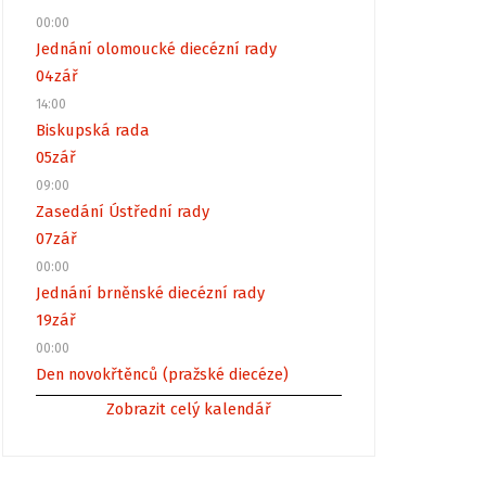
00:00
Jednání olomoucké diecézní rady
04
zář
14:00
Biskupská rada
05
zář
09:00
Zasedání Ústřední rady
07
zář
00:00
Jednání brněnské diecézní rady
19
zář
00:00
Den novokřtěnců (pražské diecéze)
Zobrazit celý kalendář