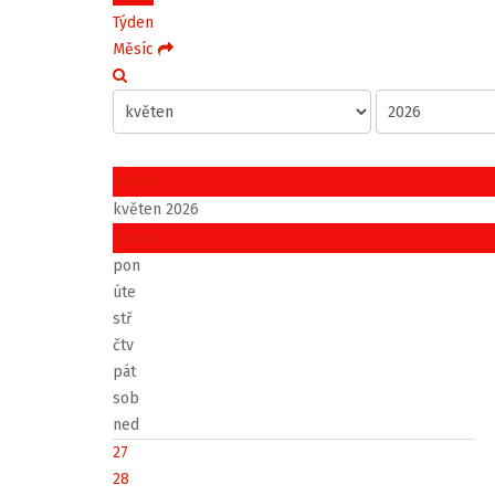
Týden
Měsíc
duben
květen 2026
červen
pon
úte
stř
čtv
pát
sob
ned
27
28