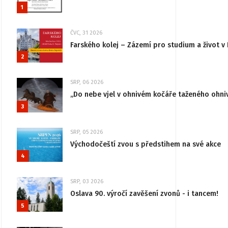
1
ČVC, 31 2026
Farského kolej – Zázemí pro studium a život v 
2
SRP, 06 2026
„Do nebe vjel v ohnivém kočáře taženého ohni
3
SRP, 05 2026
Východočeští zvou s předstihem na své akce
4
SRP, 03 2026
Oslava 90. výročí zavěšení zvonů - i tancem!
5