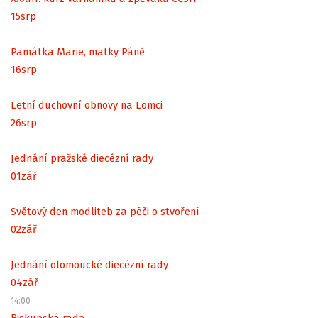
15
srp
Památka Marie, matky Páně
16
srp
Letní duchovní obnovy na Lomci
26
srp
Jednání pražské diecézní rady
01
zář
Světový den modliteb za péči o stvoření
02
zář
Jednání olomoucké diecézní rady
04
zář
14:00
Biskupská rada