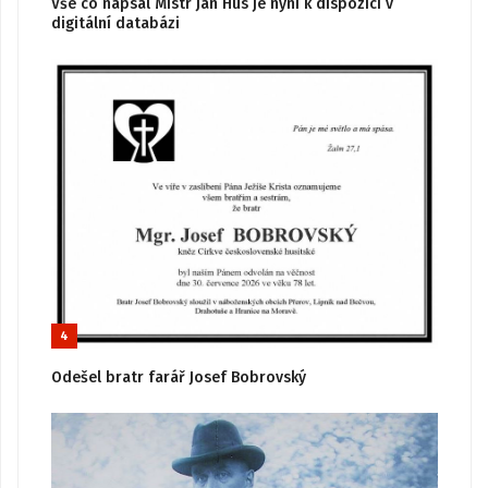
Vše co napsal Mistr Jan Hus je nyní k dispozici v
digitální databázi
4
Odešel bratr farář Josef Bobrovský