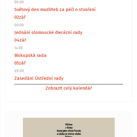
00:00
Světový den modliteb za péči o stvoření
02
zář
00:00
Jednání olomoucké diecézní rady
04
zář
14:00
Biskupská rada
05
zář
09:00
Zasedání Ústřední rady
Zobrazit celý kalendář