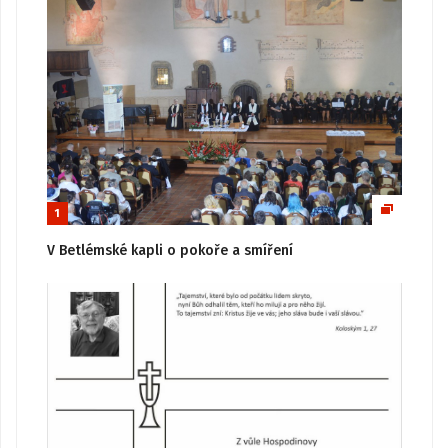
1
V Betlémské kapli o pokoře a smíření