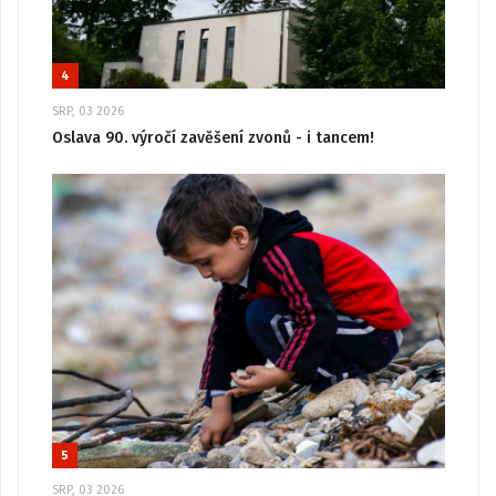
4
SRP, 03 2026
Oslava 90. výročí zavěšení zvonů - i tancem!
5
SRP, 03 2026