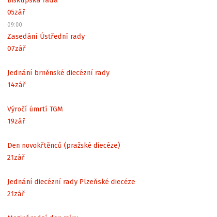
05
zář
09:00
Zasedání Ústřední rady
07
zář
Jednání brněnské diecézní rady
14
zář
Výročí úmrtí TGM
19
zář
Den novokřtěnců (pražské diecéze)
21
zář
Jednání diecézní rady Plzeňské diecéze
21
zář