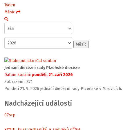
Týden
Měsíc
Měsíc
Jednání diecézní rady Plzeňské diecéze
Datum konání:
pondělí, 21. září 2026
Zobrazení
: 874
Pondělí 21. 9. 2026 jednání diecézní rady Plzeňské v Mirovicích.
Nadcházející události
07
srp
XXXIII. kurz varhaníků a zpěváků CČSH