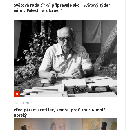
Světová rada církví připravuje akci „Světový týden
míru v Palestině a Izraeli“
6
SRP, 04 2026
Před pětadvaceti lety zemřel prof. ThDr. Rudolf
Horský