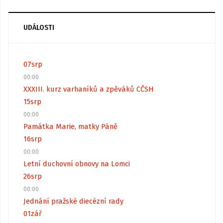
UDÁLOSTI
07
srp
00:00
XXXIII. kurz varhaníků a zpěváků CČSH
15
srp
00:00
Památka Marie, matky Páně
16
srp
00:00
Letní duchovní obnovy na Lomci
26
srp
00:00
Jednání pražské diecézní rady
01
zář