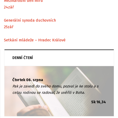
Mezinárodní den míru
24
zář
Generální synoda duchovních
25
zář
Setkání mládeže – Hradec Králové
DENNÍ ČTENÍ
Čtvrtek 06. srpna
Pak je zavedl do svého domu, pozval je ke stolu a s
celou rodinou se radoval, že uvěřili v Boha.
Sk 16,34