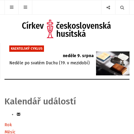
KAZATELSKÝ CYKLUS
neděle 9. srpna
Neděle po svatém Duchu (19. v mezidobí)
Kalendář událostí
Rok
Měsíc