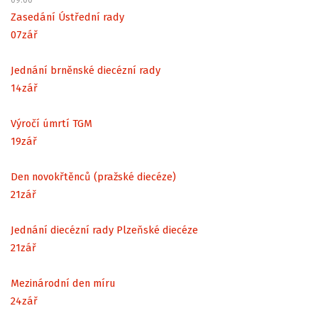
Zasedání Ústřední rady
07
zář
Jednání brněnské diecézní rady
14
zář
Výročí úmrtí TGM
19
zář
Den novokřtěnců (pražské diecéze)
21
zář
Jednání diecézní rady Plzeňské diecéze
21
zář
Mezinárodní den míru
24
zář