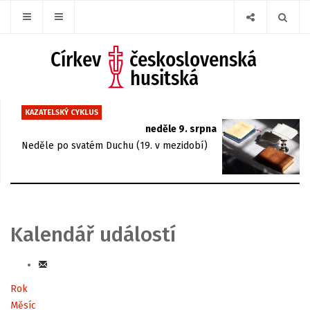
KAZATELSKÝ CYKLUS
neděle 9. srpna
Neděle po svatém Duchu (19. v mezidobí)
Kalendář událostí
Rok
Měsíc