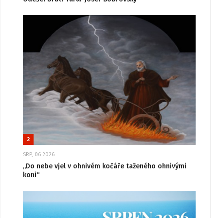
2
SRP, 06 2026
„Do nebe vjel v ohnivém kočáře taženého ohnivými
koni“