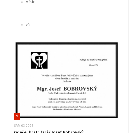
MĚSÍC
VŠE
1
SRP, 03 2026
Odešel bratr farář Josef Bobrovský