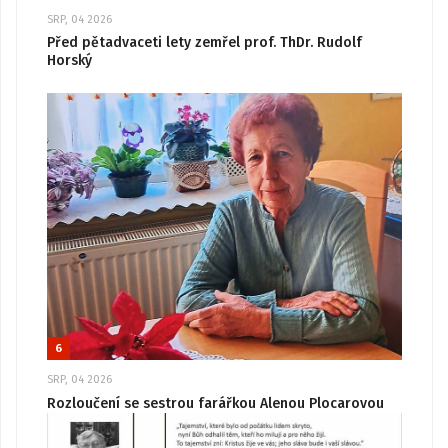
SRP, 04 2026
Před pětadvaceti lety zemřel prof. ThDr. Rudolf
Horský
6
SRP, 04 2026
Rozloučení se sestrou farářkou Alenou Plocarovou