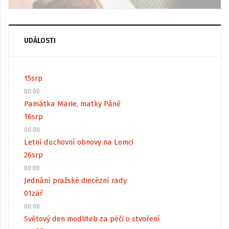
UDÁLOSTI
15
srp
00:00
Památka Marie, matky Páně
16
srp
00:00
Letní duchovní obnovy na Lomci
26
srp
00:00
Jednání pražské diecézní rady
01
zář
00:00
Světový den modliteb za péči o stvoření