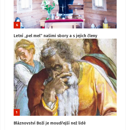
6
Letní „pel mel“ našimi sbory a s jejich členy
1
Bláznovství Boží je moudřejší než lidé