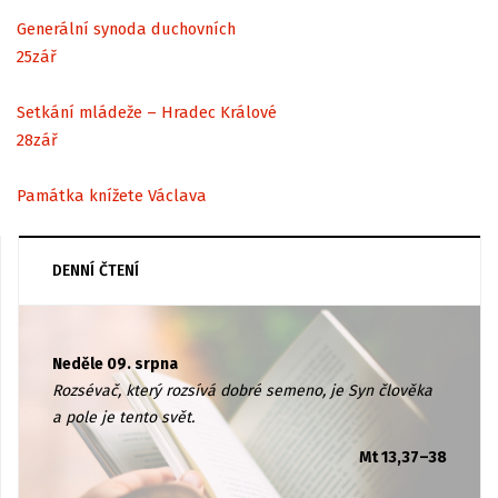
Generální synoda duchovních
25
zář
Setkání mládeže – Hradec Králové
28
zář
Památka knížete Václava
DENNÍ ČTENÍ
Neděle 09. srpna
Rozsévač, který rozsívá dobré semeno, je Syn člověka
a pole je tento svět.
Mt 13,37–38