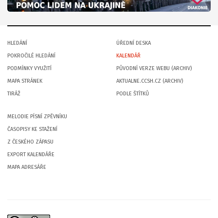
HLEDÁNÍ
ÚŘEDNÍ DESKA
POKROČILÉ HLEDÁNÍ
KALENDÁŘ
PODMÍNKY VYUŽITÍ
PŮVODNÍ VERZE WEBU (ARCHIV)
MAPA STRÁNEK
AKTUALNE.CCSH.CZ (ARCHIV)
TIRÁŽ
PODLE ŠTÍTKŮ
MELODIE PÍSNÍ ZPĚVNÍKU
ČASOPISY KE STAŽENÍ
Z ČESKÉHO ZÁPASU
EXPORT KALENDÁŘE
MAPA ADRESÁŘE