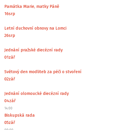
Památka Marie, matky Páně
16
srp
Letní duchovní obnovy na Lomci
26
srp
Jednání pražské diecézní rady
01
zář
Světový den modliteb za péči o stvoření
02
zář
Jednání olomoucké diecézní rady
04
zář
14:00
Biskupská rada
05
zář
09:00