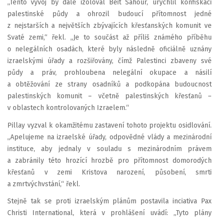
„Tento vývoj by dále izoloval Beit Sahour, urychlil konfiskaci
palestinské půdy a ohrozil budoucí přítomnost jedné
z nejstarších a největších zbývajících křesťanských komunit ve
Svaté zemi,“ řekl. „Je to součást až příliš známého příběhu
o nelegálních osadách, které byly následně oficiálně uznány
izraelskými úřady a rozšiřovány, čímž Palestinci zbaveny své
půdy a práv, prohloubena nelegální okupace a násilí
a obtěžování ze strany osadníků a podkopána budoucnost
palestinských komunit – včetně palestinských křesťanů –
v oblastech kontrolovaných Izraelem.“
Pillay vyzval k okamžitému zastavení tohoto projektu osidlování.
„Apelujeme na izraelské úřady, odpovědné vlády a mezinárodní
instituce, aby jednaly v souladu s mezinárodním právem
a zabránily této hrozící hrozbě pro přítomnost domorodých
křesťanů v zemi Kristova narození, působení, smrti
a zmrtvýchvstání,“ řekl.
Stejně tak se proti izraelským plánům postavila inciativa Pax
Christi International, která v prohlášení uvádí: „Tyto plány