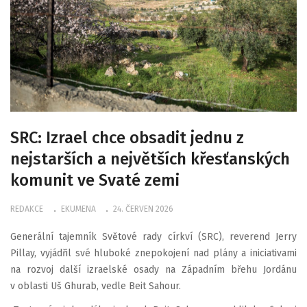
SRC: Izrael chce obsadit jednu z
nejstarších a největších křesťanských
komunit ve Svaté zemi
REDAKCE
EKUMENA
24. ČERVEN 2026
Generální tajemník Světové rady církví (SRC), reverend Jerry
Pillay, vyjádřil své hluboké znepokojení nad plány a iniciativami
na rozvoj další izraelské osady na Západním břehu Jordánu
v oblasti Uš Ghurab, vedle Beit Sahour.