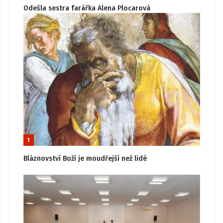
Odešla sestra farářka Alena Plocarová
1
Bláznovství Boží je moudřejší než lidé