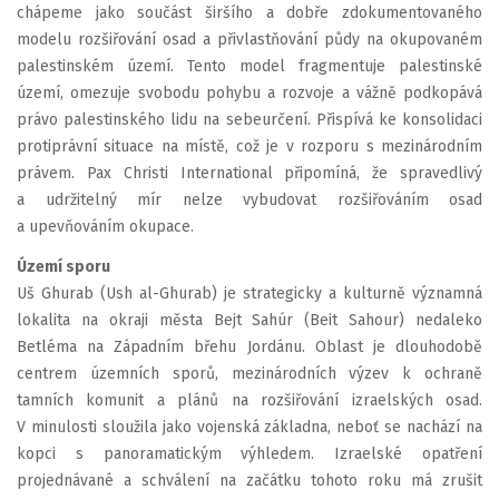
chápeme jako součást širšího a dobře zdokumentovaného
modelu rozšiřování osad a přivlastňování půdy na okupovaném
palestinském území. Tento model fragmentuje palestinské
území, omezuje svobodu pohybu a rozvoje a vážně podkopává
právo palestinského lidu na sebeurčení. Přispívá ke konsolidaci
protiprávní situace na místě, což je v rozporu s mezinárodním
právem. Pax Christi International připomíná, že spravedlivý
a udržitelný mír nelze vybudovat rozšiřováním osad
a upevňováním okupace.
Území sporu
Uš Ghurab (Ush al-Ghurab) je strategicky a kulturně významná
lokalita na okraji města Bejt Sahúr (Beit Sahour) nedaleko
Betléma na Západním břehu Jordánu. Oblast je dlouhodobě
centrem územních sporů, mezinárodních výzev k ochraně
tamních komunit a plánů na rozšiřování izraelských osad.
V minulosti sloužila jako vojenská základna, neboť se nachází na
kopci s panoramatickým výhledem. Izraelské opatření
projednávané a schválení na začátku tohoto roku má zrušit