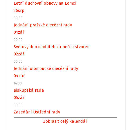
Letní duchovní obnovy na Lomci
26
srp
00:00
Jednání pražské diecézní rady
01
zář
00:00
Světový den modliteb za péči o stvoření
02
zář
00:00
Jednání olomoucké diecézní rady
04
zář
14:00
Biskupská rada
05
zář
09:00
Zasedání Ústřední rady
Zobrazit celý kalendář