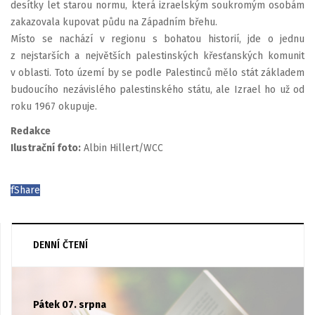
desítky let starou normu, která izraelským soukromým osobám
zakazovala kupovat půdu na Západním břehu.
Místo se nachází v regionu s bohatou historií, jde o jednu
z nejstarších a největších palestinských křesťanských komunit
v oblasti. Toto území by se podle Palestinců mělo stát základem
budoucího nezávislého palestinského státu, ale Izrael ho už od
roku 1967 okupuje.
Redakce
Ilustrační foto:
Albin Hillert/WCC
f
Share
DENNÍ ČTENÍ
Pátek 07. srpna