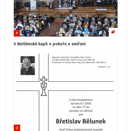
1
V Betlémské kapli o pokoře a smíření
2