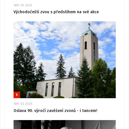
SRP, 05 2026
Východočeští zvou s předstihem na své akce
5
SRP, 03 2026
Oslava 90. výročí zavěšení zvonů - i tancem!