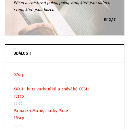
Přišel a zvěstoval pokoj, pokoj vám, kteří jste dalecí,
i těm, kteří jsou blízcí.
Ef 2,17
UDÁLOSTI
07
srp
00:00
XXXIII. kurz varhaníků a zpěváků CČSH
15
srp
00:00
Památka Marie, matky Páně
16
srp
00:00