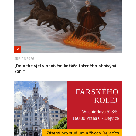
2
SRP, 06 2026
„Do nebe vjel v ohnivém kočáře taženého ohnivými
koni“