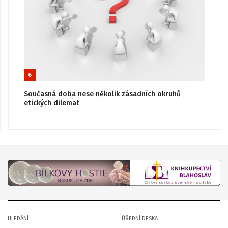
6
Současná doba nese několik zásadních okruhů
etických dilemat
HLEDÁNÍ
ÚŘEDNÍ DESKA