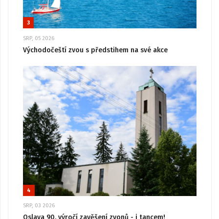
3
SRP, 05 2026
Východočeští zvou s předstihem na své akce
4
SRP, 03 2026
Oslava 90. výročí zavěšení zvonů - i tancem!