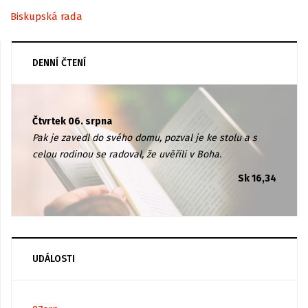
Biskupská rada
DENNÍ ČTENÍ
Čtvrtek 06. srpna
Pak je zavedl do svého domu, pozval je ke stolu a s
celou rodinou se radoval, že uvěřili v Boha.
Sk 16,34
UDÁLOSTI