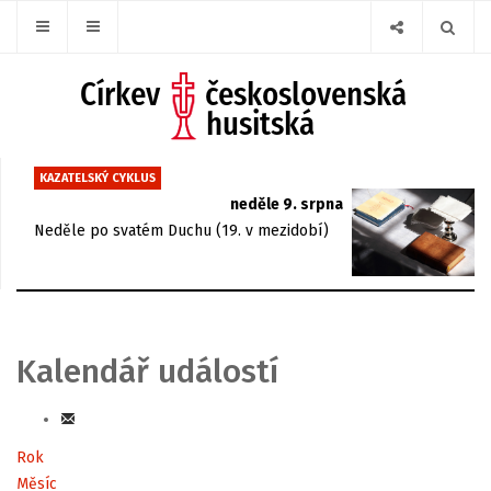
KAZATELSKÝ CYKLUS
neděle 9. srpna
Neděle po svatém Duchu (19. v mezidobí)
Kalendář událostí
Rok
Měsíc