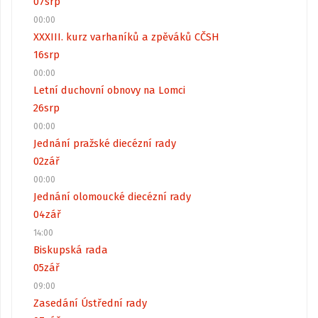
07
srp
00:00
XXXIII. kurz varhaníků a zpěváků CČSH
16
srp
00:00
Letní duchovní obnovy na Lomci
26
srp
00:00
Jednání pražské diecézní rady
02
zář
00:00
Jednání olomoucké diecézní rady
04
zář
14:00
Biskupská rada
05
zář
09:00
Zasedání Ústřední rady