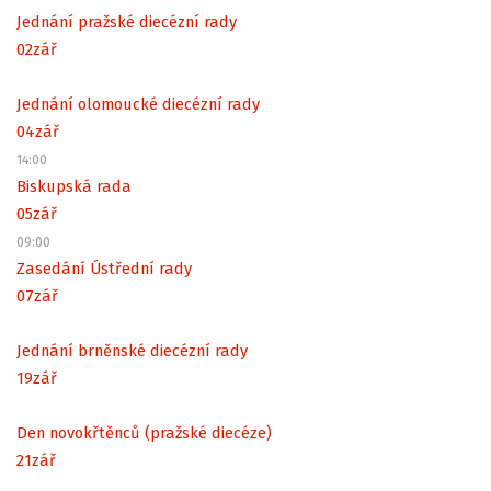
Jednání pražské diecézní rady
02
zář
Jednání olomoucké diecézní rady
04
zář
14:00
Biskupská rada
05
zář
09:00
Zasedání Ústřední rady
07
zář
Jednání brněnské diecézní rady
19
zář
Den novokřtěnců (pražské diecéze)
21
zář