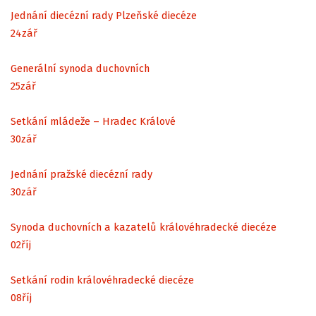
Jednání diecézní rady Plzeňské diecéze
24
zář
Generální synoda duchovních
25
zář
Setkání mládeže – Hradec Králové
30
zář
Jednání pražské diecézní rady
30
zář
Synoda duchovních a kazatelů královéhradecké diecéze
02
říj
Setkání rodin královéhradecké diecéze
08
říj