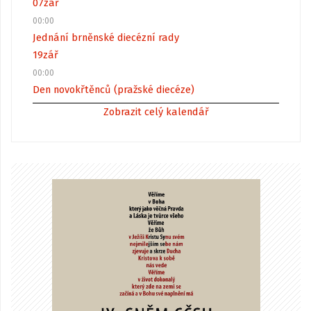
07
zář
00:00
Jednání brněnské diecézní rady
19
zář
00:00
Den novokřtěnců (pražské diecéze)
Zobrazit celý kalendář