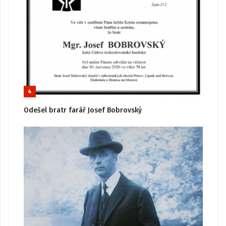
4
Odešel bratr farář Josef Bobrovský