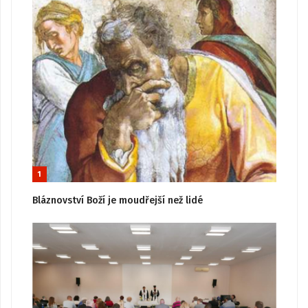
1
Bláznovství Boží je moudřejší než lidé