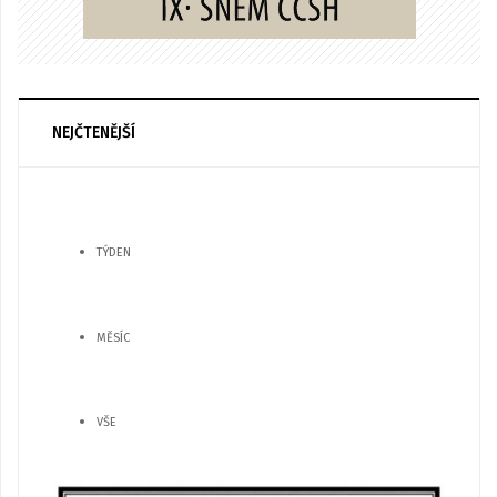
NEJČTENĚJŠÍ
TÝDEN
MĚSÍC
VŠE