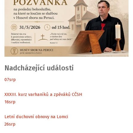
Nadcházející události
07
srp
XXXIII. kurz varhaníků a zpěváků CČSH
16
srp
Letní duchovní obnovy na Lomci
26
srp