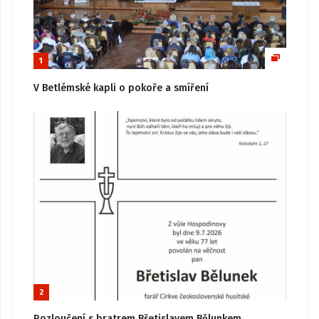
1
V Betlémské kapli o pokoře a smíření
2
Rozloučení s bratrem Břetislavem Bělunkem