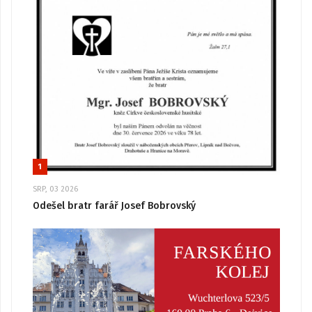
1
SRP, 03 2026
Odešel bratr farář Josef Bobrovský