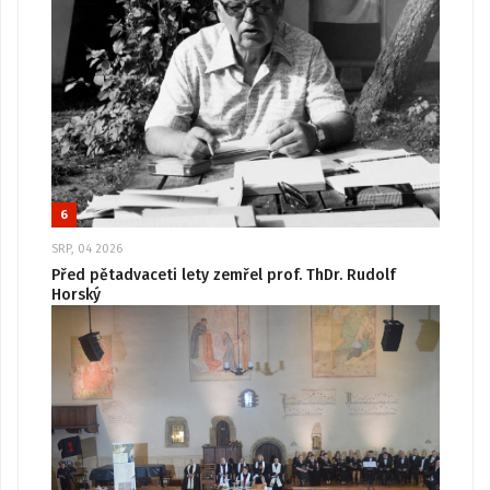
6
SRP, 04 2026
Před pětadvaceti lety zemřel prof. ThDr. Rudolf
Horský