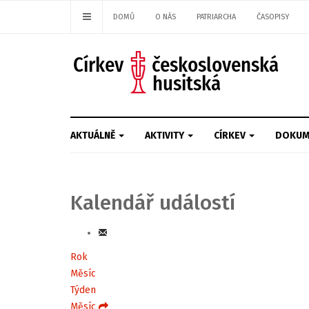
DOMŮ
O NÁS
PATRIARCHA
ČASOPISY
AKTUÁLNĚ
AKTIVITY
CÍRKEV
DOKUM
Kalendář událostí
Rok
Měsíc
Týden
Měsíc