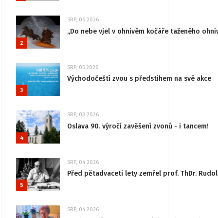
SRP, 06 2026
„Do nebe vjel v ohnivém kočáře taženého ohni
2
SRP, 05 2026
Východočeští zvou s předstihem na své akce
3
SRP, 03 2026
Oslava 90. výročí zavěšení zvonů - i tancem!
4
SRP, 04 2026
Před pětadvaceti lety zemřel prof. ThDr. Rudo
5
SRP, 04 2026