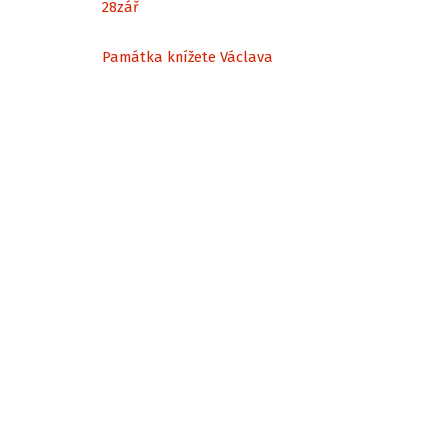
28
zář
Památka knížete Václava