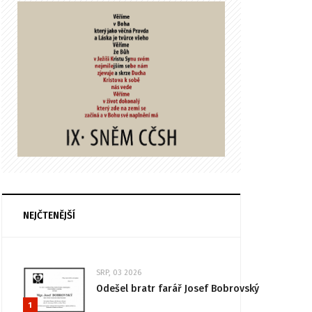
NEJČTENĚJŠÍ
SRP, 03 2026
Odešel bratr farář Josef Bobrovský
1