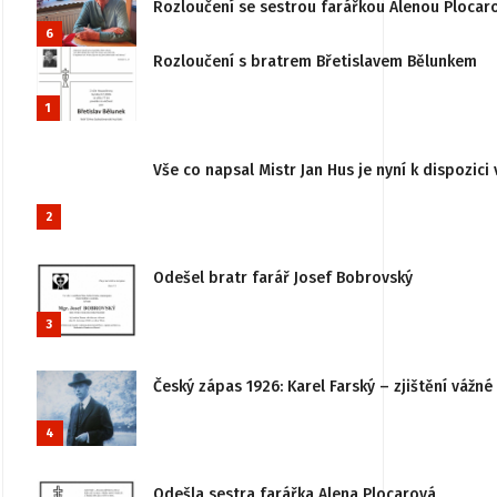
Rozloučení se sestrou farářkou Alenou Plocar
6
Rozloučení s bratrem Břetislavem Bělunkem
1
Vše co napsal Mistr Jan Hus je nyní k dispozici 
2
Odešel bratr farář Josef Bobrovský
3
Český zápas 1926: Karel Farský – zjištění vážn
4
Odešla sestra farářka Alena Plocarová