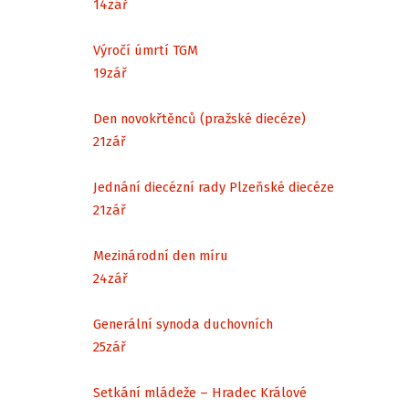
14
zář
Výročí úmrtí TGM
19
zář
Den novokřtěnců (pražské diecéze)
21
zář
Jednání diecézní rady Plzeňské diecéze
21
zář
Mezinárodní den míru
24
zář
Generální synoda duchovních
25
zář
Setkání mládeže – Hradec Králové