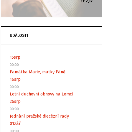
Ef 2,17
UDÁLOSTI
15
srp
00:00
Památka Marie, matky Páně
16
srp
00:00
Letní duchovní obnovy na Lomci
26
srp
00:00
Jednání pražské diecézní rady
01
zář
00:00