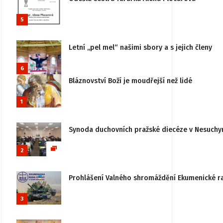
5
Letní „pel mel“ našimi sbory a s jejich členy
6
Bláznovství Boží je moudřejší než lidé
1
Synoda duchovních pražské diecéze v Nesuchy
2
Prohlášení Valného shromáždění Ekumenické rady
3