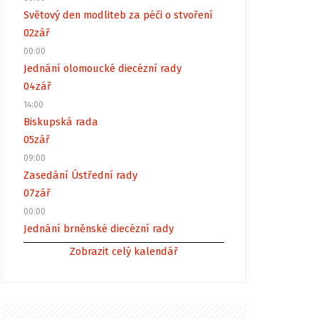
Světový den modliteb za péči o stvoření
02
zář
00:00
Jednání olomoucké diecézní rady
04
zář
14:00
Biskupská rada
05
zář
09:00
Zasedání Ústřední rady
07
zář
00:00
Jednání brněnské diecézní rady
Zobrazit celý kalendář