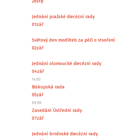
26
srp
Jednání pražské diecézní rady
01
zář
Světový den modliteb za péči o stvoření
02
zář
Jednání olomoucké diecézní rady
04
zář
14:00
Biskupská rada
05
zář
09:00
Zasedání Ústřední rady
07
zář
Jednání brněnské diecézní rady