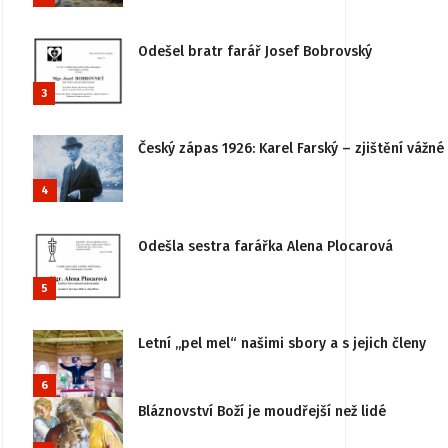
Odešel bratr farář Josef Bobrovský
3
Český zápas 1926: Karel Farský – zjištění vážn
4
Odešla sestra farářka Alena Plocarová
5
Letní „pel mel“ našimi sbory a s jejich členy
6
Bláznovství Boží je moudřejší než lidé