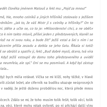
ci sedět člověka jménem Matouš a řekl mu: „Pojď za mnou!“
mě, hle, mnoho celníků a jiných hříšníků stolovalo s Ježíšem
dníkům: „Jak to, že váš Mistr jí s celníky a hříšníky?“ On to
í. Jděte a učte se, co to je: »Milosrdenství chci, a ne oběť.«
co k nim takto mluvil, přišel jeden z představených, klaněl se
ož na ni svou ruku, a bude žít!“ Ježíš vstal a šel s ním i se
ácením přišla zezadu a dotkla se jeho šatu. Říkala si totiž:
e obrátil a spatřiv ji, řekl: „Buď dobré mysli, dcero, tvá víra
. Když Ježíš vstoupil do domu toho představeného a uviděl
ka neumřela, ale spí.“ Oni se mu posmívali. A když byl zástup
ala...
dyž bych měla vstávat. Víčka se mi klíží, nohy těžké, v hlavě
víli zůstat ležet, ale ciferník na budíku ukazuje neúprosných
, v naději, že ještě doženu probdělou noc, která přede mnou
ech. Zdálo se mi, že toho musím tolik řešit, tolik věcí, tolik
lna, věci, které mohu nějak ovlivnit, po ní přichází další vlny