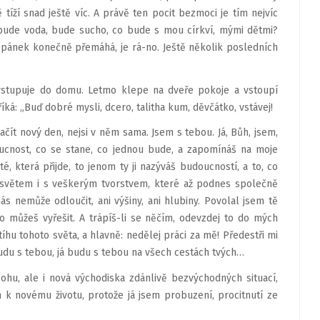
ě tíží snad ještě víc. A právě ten pocit bezmoci je tím nejvíc
bude voda, bude sucho, co bude s mou církví, mými dětmi?
 spánek konečně přemáhá, je rá-no. Ještě několik posledních
o vstupuje do domu. Letmo klepe na dveře pokoje a vstoupí
íká: „Buď dobré mysli, dcero, talitha kum, děvčátko, vstávej!
 začít nový den, nejsi v něm sama. Jsem s tebou. Já, Bůh, jsem,
oucnost, co se stane, co jednou bude, a zapomínáš na moje
é, která přijde, to jenom ty ji nazýváš budoucností, a to, co
to světem i s veškerým tvorstvem, které až podnes společně
ás nemůže odloučit, ani výšiny, ani hlubiny. Povolal jsem tě
co můžeš vyřešit. A trápíš-li se něčím, odevzdej to do mých
íhu tohoto světa, a hlavně: nedělej práci za mě! Předestři mi
budu s tebou, já budu s tebou na všech cestách tvých…
Bohu, ale i nová východiska zdánlivě bezvýchodných situací,
 k novému životu, protože já jsem probuzení, procitnutí ze