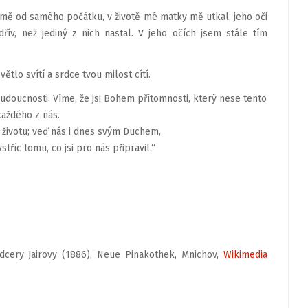
 mě od samého počátku, v životě mé matky mě utkal, jeho oči
řív, než jediný z nich nastal. V jeho očích jsem stále tím
ětlo svítí a srdce tvou milost cítí.
budoucnosti. Víme, že jsi Bohem přítomnosti, který nese tento
každého z nás.
životu; veď nás i dnes svým Duchem,
říc tomu, co jsi pro nás připravil.“
dcery Jairovy (1886), Neue Pinakothek, Mnichov,
Wikimedia