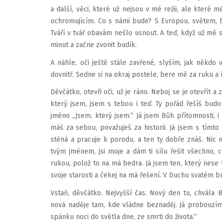
a další, věci, které už nejsou v mé režii, ale které m
ochromujícím. Co s námi bude? S Evropou, světem, 
Tváří v tvář obavám nešlo usnout. A teď, když už mě
minut a začne zvonit budík.
A náhle, oči ještě stále zavřené, slyším, jak někd
dovnitř. Sedne si na okraj postele, bere mě za ruku a ř
Děvčátko, otevři oči, už je ráno. Neboj se je otevřít a
který jsem, jsem s tebou i teď. Ty pořád řešíš bud
jméno „Jsem, který jsem.“ Já jsem Bůh přítomnosti, i t
máš za sebou, považuješ za historii. Já jsem s tím
sténá a pracuje k porodu, a ten ty dobře znáš. Nic n
tvým jménem, jsi moje a dám ti sílu řešit všechno, 
rukou, polož to na má bedra. Já jsem ten, který nese t
svoje starosti a čekej na má řešení. V Duchu svatém 
Vstaň, děvčátko. Nejvyšší čas. Nový den tu, chvála 
nová naděje tam, kde vládne beznaděj. Já probouzím
spánku noci do světla dne, ze smrti do života.“