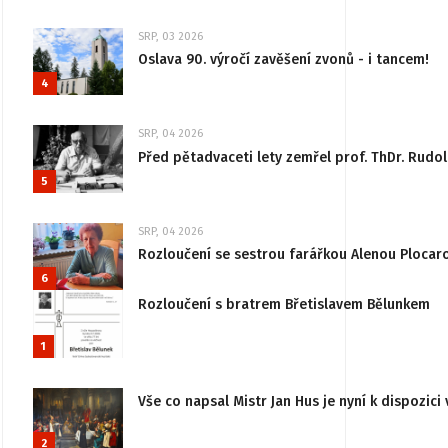
SRP, 03 2026
Oslava 90. výročí zavěšení zvonů - i tancem!
4
SRP, 04 2026
Před pětadvaceti lety zemřel prof. ThDr. Rudo
5
SRP, 04 2026
Rozloučení se sestrou farářkou Alenou Plocar
6
Rozloučení s bratrem Břetislavem Bělunkem
1
Vše co napsal Mistr Jan Hus je nyní k dispozici 
2