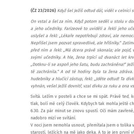
(ČZ 23/2026)
Když šel Ježíš odtud dál, viděl v celni
On vstal a šel za ním. Když potom seděl u stolu v do
a jeho učedníky. Farizeové to uviděli a řekli jeho uče
uslyšel a řekl: „Lékaře nepotřebují zdraví, ale nemocn
Nepřišel jsem pozvat spravedlivé, ale hříšníky.“ Zatím
před ním a řekl: „Má dcera právě skonala; ale pojď, vl
svými učedníky. A hle, žena trpící už dvanáct let krv
„Dotknu-li se aspoň jeho šatu, budu zachráněna!“ Ježíš s
tě zachránila.“ A od té hodiny byla ta žena zdráva
hudebníky a hlučící zástup, řekl: „Jděte odtud! Ta dív
vyhnán, vešel Ježíš dovnitř, vzal dívku za ruku a ona vst
Svítá. Ležím v posteli a chce se mi spát. Právě teď, k
tlak, bolí mě celý člověk. Kdybych tak mohla ještě ch
6.30. Za pár minut se znovu spustí. Oči mám zavřené
nadobro mizí ve svítání.
V noci jsem nemohla usnout, přemítala jsem o tolika věc
starostí, ležících na mě jako deka. A to je jen první v