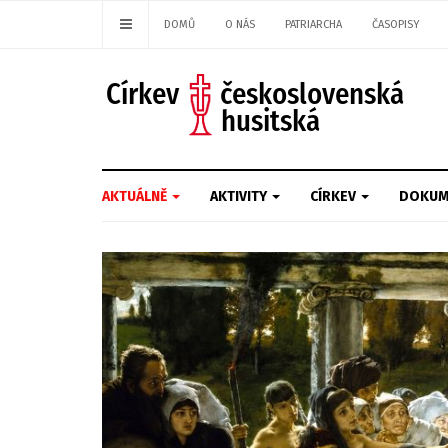
DOMŮ
O NÁS
PATRIARCHA
ČASOPISY
AKTUÁLNĚ
AKTIVITY
CÍRKEV
DOKUM