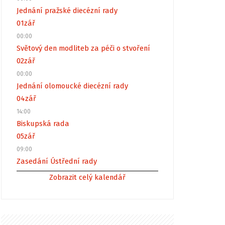
Jednání pražské diecézní rady
01
zář
00:00
Světový den modliteb za péči o stvoření
02
zář
00:00
Jednání olomoucké diecézní rady
04
zář
14:00
Biskupská rada
05
zář
09:00
Zasedání Ústřední rady
Zobrazit celý kalendář