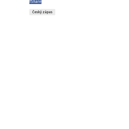
f
Share
Český zápas