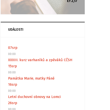
Ef 2,17
UDÁLOSTI
07
srp
00:00
XXXIII. kurz varhaníků a zpěváků CČSH
15
srp
00:00
Památka Marie, matky Páně
16
srp
00:00
Letní duchovní obnovy na Lomci
26
srp
00:00