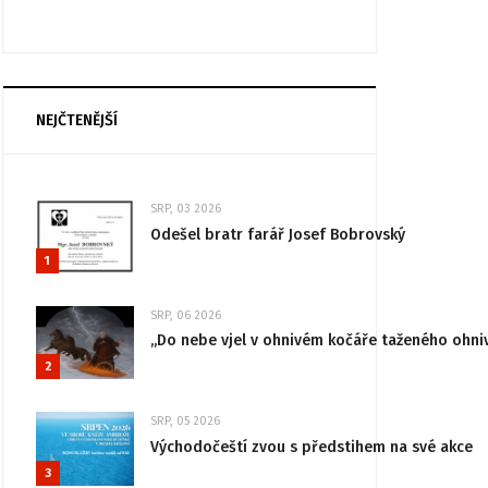
NEJČTENĚJŠÍ
SRP, 03 2026
Odešel bratr farář Josef Bobrovský
1
SRP, 06 2026
„Do nebe vjel v ohnivém kočáře taženého ohni
2
SRP, 05 2026
Východočeští zvou s předstihem na své akce
3