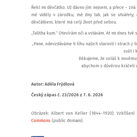
Řekl mi děvčátko. Už dávno jím nejsem, a přece – zná
mě viděly v zárodku, mé dny tak, jak se utvářely, d
děvčátkem, které má celý život před sebou.
„Talitha kum.“ Otevírám oči a vstávám. Ať mi dnes tvé sv
„Pane, odevzdáváme ti tíhu našich starostí i strach z 
svět i 
Děkujeme, že voláš k novému 
abychom s důvěrou kráčeli vst
Autor: Adéla Frýdlová
Český zápas č. 23/2026 z 7. 6. 2026
Obrázek: Albert von Keller (1844–1920): Vzkříšení 
Commons
(public domain).