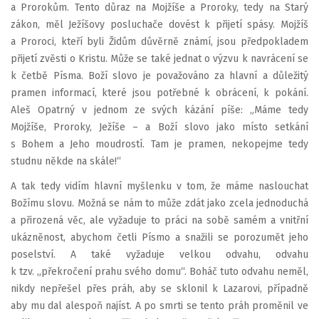
a Prorokům. Tento důraz na Mojžíše a Proroky, tedy na Starý
zákon, měl Ježíšovy posluchače dovést k přijetí spásy. Mojžíš
a Proroci, kteří byli Židům důvěrně známí, jsou předpokladem
přijetí zvěsti o Kristu. Může se také jednat o výzvu k navrácení se
k četbě Písma. Boží slovo je považováno za hlavní a důležitý
pramen informací, které jsou potřebné k obrácení, k pokání.
Aleš Opatrný v jednom ze svých kázání píše: „Máme tedy
Mojžíše, Proroky, Ježíše – a Boží slovo jako místo setkání
s Bohem a Jeho moudrostí. Tam je pramen, nekopejme tedy
studnu někde na skále!“
A tak tedy vidím hlavní myšlenku v tom, že máme naslouchat
Božímu slovu. Možná se nám to může zdát jako zcela jednoduchá
a přirozená věc, ale vyžaduje to práci na sobě samém a vnitřní
ukázněnost, abychom četli Písmo a snažili se porozumět jeho
poselství. A také vyžaduje velkou odvahu, odvahu
k tzv. „překročení prahu svého domu“. Boháč tuto odvahu neměl,
nikdy nepřešel přes práh, aby se sklonil k Lazarovi, případně
aby mu dal alespoň najíst. A po smrti se tento práh proměnil ve