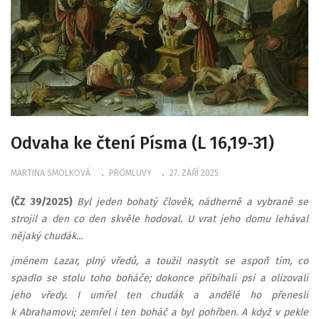
Odvaha ke čtení Písma (L 16,19-31)
MARTINA SMOLKOVÁ
PROMLUVY
27. ZÁŘÍ 2025
(ČZ 39/2025)
Byl jeden bohatý člověk, nádherně a vybraně se
strojil a den co den skvěle hodoval. U vrat jeho domu lehával
nějaký chudák...
jménem Lazar, plný vředů, a toužil nasytit se aspoň tím, co
spadlo se stolu toho boháče; dokonce přibíhali psi a olizovali
jeho vředy. I umřel ten chudák a andělé ho přenesli
k Abrahamovi; zemřel i ten boháč a byl pohřben. A když v pekle