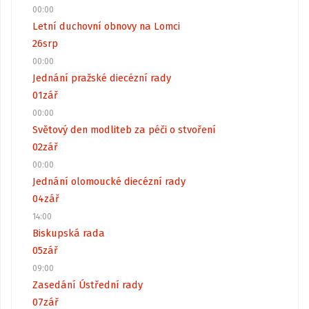
00:00
Letní duchovní obnovy na Lomci
26
srp
00:00
Jednání pražské diecézní rady
01
zář
00:00
Světový den modliteb za péči o stvoření
02
zář
00:00
Jednání olomoucké diecézní rady
04
zář
14:00
Biskupská rada
05
zář
09:00
Zasedání Ústřední rady
07
zář