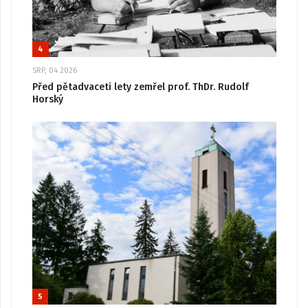
4
SRP, 04 2026
Před pětadvaceti lety zemřel prof. ThDr. Rudolf
Horský
5