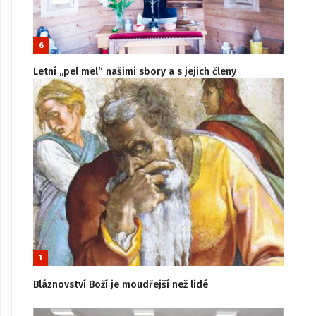
6
Letní „pel mel“ našimi sbory a s jejich členy
1
Bláznovství Boží je moudřejší než lidé