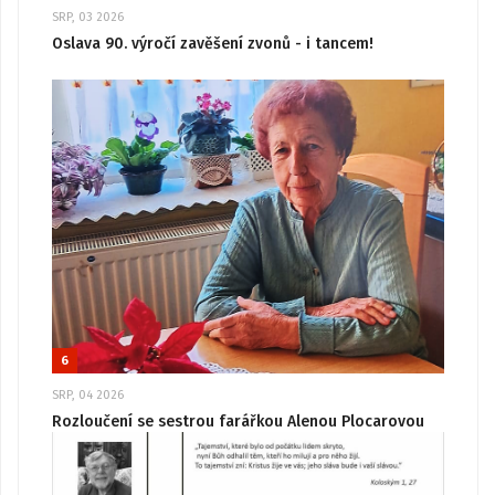
SRP, 03 2026
Oslava 90. výročí zavěšení zvonů - i tancem!
6
SRP, 04 2026
Rozloučení se sestrou farářkou Alenou Plocarovou