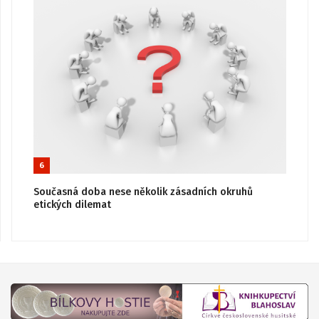
6
Současná doba nese několik zásadních okruhů
etických dilemat