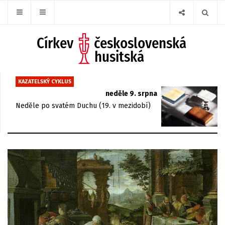
KAZATELSKÝ CYKLUS
neděle 9. srpna
Neděle po svatém Duchu (19. v mezidobí)