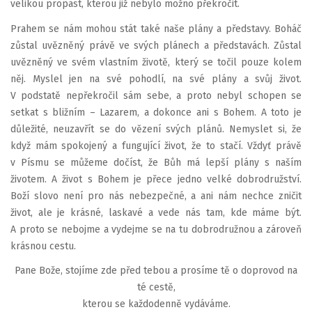
velikou propast, kterou již nebylo možno překročit.
Prahem se nám mohou stát také naše plány a představy. Boháč
zůstal uvězněný právě ve svých plánech a představách. Zůstal
uvězněný ve svém vlastním životě, který se točil pouze kolem
něj. Myslel jen na své pohodlí, na své plány a svůj život.
V podstatě nepřekročil sám sebe, a proto nebyl schopen se
setkat s bližním – Lazarem, a dokonce ani s Bohem. A toto je
důležité, neuzavřít se do vězení svých plánů. Nemyslet si, že
když mám spokojený a fungující život, že to stačí. Vždyť právě
v Písmu se můžeme dočíst, že Bůh má lepší plány s naším
životem. A život s Bohem je přece jedno velké dobrodružství.
Boží slovo není pro nás nebezpečné, a ani nám nechce zničit
život, ale je krásné, laskavé a vede nás tam, kde máme být.
A proto se nebojme a vydejme se na tu dobrodružnou a zároveň
krásnou cestu.
Pane Bože, stojíme zde před tebou a prosíme tě o doprovod na
té cestě,
kterou se každodenně vydáváme.