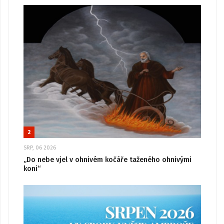
2
SRP, 06 2026
„Do nebe vjel v ohnivém kočáře taženého ohnivými
koni“