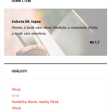
DENNÍ ČTENÍ
Sobota 08. srpna
Proste, a bude vám dáno; hledejte, a naleznete; tlučte,
a bude vám otevřeno.
Mt 7,7
UDÁLOSTI
15
srp
00:00
Památka Marie, matky Páně
16
srp