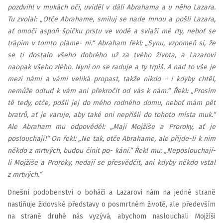
pozdvihl v mukách oči, uviděl v dáli Abrahama a u něho Lazara.
Tu zvolal: „Otče Abrahame, smiluj se nade mnou a pošli Lazara,
ať omočí aspoň špičku prstu ve vodě a svlaží mé rty, neboť se
trápím v tomto plame- ni.“ Abraham řekl: „Synu, vzpomeň si, že
se ti dostalo všeho dobrého už za tvého života, a Lazarovi
naopak všeho zlého. Nyní on se raduje a ty trpíš. A nad to vše je
mezi námi a vámi veliká propast, takže nikdo – i kdyby chtěl,
nemůže odtud k vám ani překročit od vás k nám.“ Řekl: „Prosím
tě tedy, otče, pošli jej do mého rodného domu, neboť mám pět
bratrů, ať je varuje, aby také oni nepřišli do tohoto místa muk.“
Ale Abraham mu odpověděl: „Mají Mojžíše a Proroky, ať je
poslouchají!“ On řekl: „Ne tak, otče Abrahame, ale přijde-li k nim
někdo z mrtvých, budou činit po- kání.“ Řekl mu: „Neposlouchají-
li Mojžíše a Proroky, nedají se přesvědčit, ani kdyby někdo vstal
z mrtvých.“
Dnešní podobenství o boháči a Lazarovi nám na jedné straně
nastiňuje židovské představy o posmrtném životě, ale především
na straně druhé nás vyzývá, abychom naslouchali Mojžíši