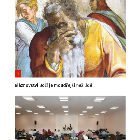
1
Bláznovství Boží je moudřejší než lidé