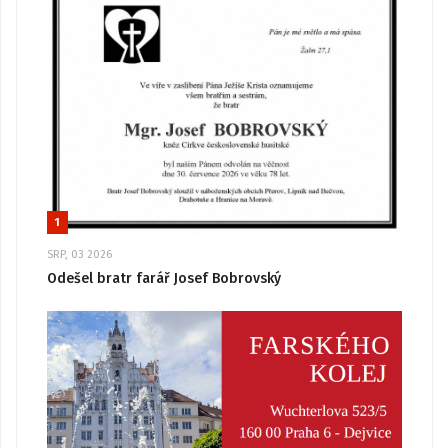
1
SRP, 03 2026
Odešel bratr farář Josef Bobrovský