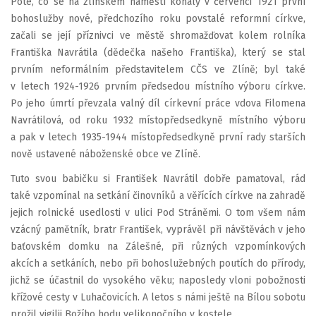
Poté, co se na zlínském náměstí konaly v červenci 1921 první
bohoslužby nové, předchozího roku povstalé reformní církve,
začali se její příznivci ve městě shromažďovat kolem rolníka
Františka Navrátila (dědečka našeho Františka), který se stal
prvním neformálním představitelem CČS ve Zlíně; byl také
v letech 1924-1926 prvním předsedou místního výboru církve.
Po jeho úmrtí převzala valný díl církevní práce vdova Filomena
Navrátilová, od roku 1932 místopředsedkyně místního výboru
a pak v letech 1935-1944 místopředsedkyně první rady starších
nově ustavené náboženské obce ve Zlíně.
Tuto svou babičku si František Navrátil dobře pamatoval, rád
také vzpomínal na setkání činovníků a věřících církve na zahradě
jejich rolnické usedlosti v ulici Pod Stráněmi. O tom všem nám
vzácný pamětník, bratr František, vyprávěl při návštěvách v jeho
baťovském domku na Zálešné, při různých vzpomínkových
akcích a setkáních, nebo při bohoslužebných poutích do přírody,
jichž se účastnil do vysokého věku; naposledy vloni pobožnosti
křížové cesty v Luhačovicích. A letos s námi ještě na Bílou sobotu
prožil vigilii Božího hodu velikonočního v kostele…