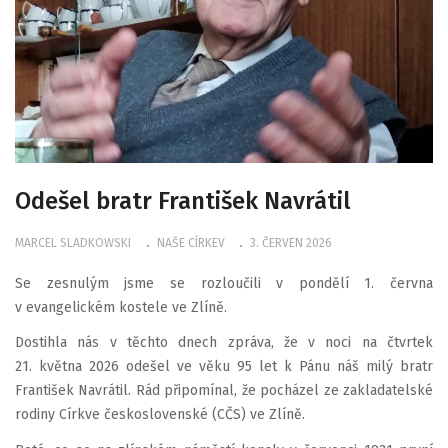
Odešel bratr František Navrátil
MARCEL SLADKOWSKI
NAŠE CÍRKEV
3. ČERVEN 2026
Se zesnulým jsme se rozloučili v pondělí 1. června
v evangelickém kostele ve Zlíně.
Dostihla nás v těchto dnech zpráva, že v noci na čtvrtek
21. května 2026 odešel ve věku 95 let k Pánu náš milý bratr
František Navrátil. Rád připomínal, že pocházel ze zakladatelské
rodiny Církve československé (CČS) ve Zlíně.