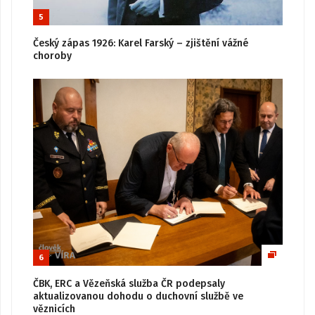
5
Český zápas 1926: Karel Farský – zjištění vážné
choroby
6
ČBK, ERC a Vězeňská služba ČR podepsaly
aktualizovanou dohodu o duchovní službě ve
věznicích