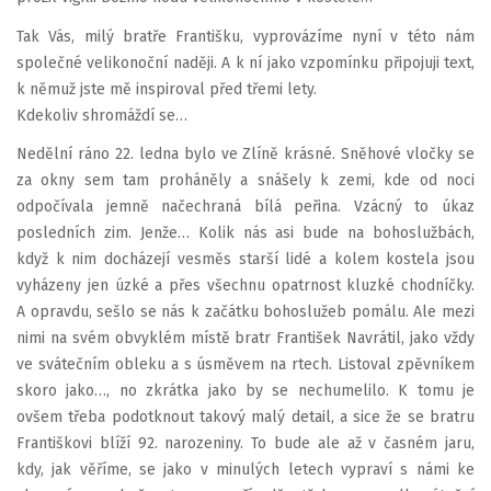
Tak Vás, milý bratře Františku, vyprovázíme nyní v této nám
společné velikonoční naději. A k ní jako vzpomínku připojuji text,
k němuž jste mě inspiroval před třemi lety.
Kdekoliv shromáždí se…
Nedělní ráno 22. ledna bylo ve Zlíně krásné. Sněhové vločky se
za okny sem tam proháněly a snášely k zemi, kde od noci
odpočívala jemně načechraná bílá peřina. Vzácný to úkaz
posledních zim. Jenže… Kolik nás asi bude na bohoslužbách,
když k nim docházejí vesměs starší lidé a kolem kostela jsou
vyházeny jen úzké a přes všechnu opatrnost kluzké chodníčky.
A opravdu, sešlo se nás k začátku bohoslužeb pomálu. Ale mezi
nimi na svém obvyklém místě bratr František Navrátil, jako vždy
ve svátečním obleku a s úsměvem na rtech. Listoval zpěvníkem
skoro jako…, no zkrátka jako by se nechumelilo. K tomu je
ovšem třeba podotknout takový malý detail, a sice že se bratru
Františkovi blíží 92. narozeniny. To bude ale až v časném jaru,
kdy, jak věříme, se jako v minulých letech vypraví s námi ke