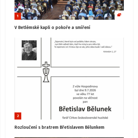
1
V Betlémské kapli o pokoře a smíření
2
Rozloučení s bratrem Břetislavem Bělunkem