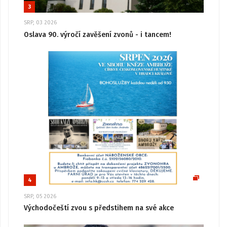
3
SRP, 03 2026
Oslava 90. výročí zavěšení zvonů - i tancem!
4
SRP, 05 2026
Východočeští zvou s předstihem na své akce