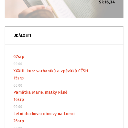
Sk 16,34
UDÁLOSTI
07
srp
00:00
XXXIII. kurz varhaníků a zpěváků CČSH
15
srp
00:00
Památka Marie, matky Páně
16
srp
00:00
Letní duchovní obnovy na Lomci
26
srp