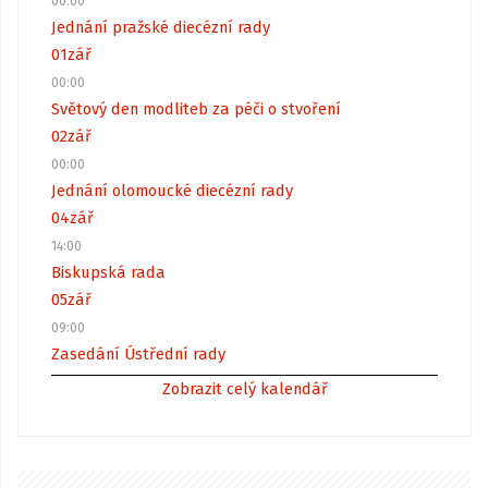
00:00
Jednání pražské diecézní rady
01
zář
00:00
Světový den modliteb za péči o stvoření
02
zář
00:00
Jednání olomoucké diecézní rady
04
zář
14:00
Biskupská rada
05
zář
09:00
Zasedání Ústřední rady
Zobrazit celý kalendář