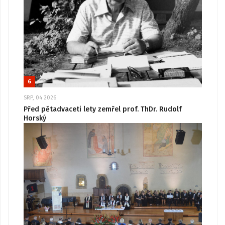
6
SRP, 04 2026
Před pětadvaceti lety zemřel prof. ThDr. Rudolf
Horský