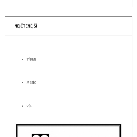
NEJČTENĚJŠÍ
TÝDEN
MĚSÍC
VŠE