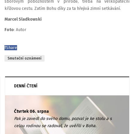
sborovým pobožnostem v přírodě, třeba na velkopáteční
křížovou cestu. Zatím Bohu díky za ta hřejivá zimní setkávání.
Marcel Sladkowski
Foto
: Autor
f
Share
Smuteční oznámení
DENNÍ ČTENÍ
Čtvrtek 06. srpna
Pak je zavedl do svého domu, pozval je ke stolu a s
celou rodinou se radoval, že uvěřili v Boha.