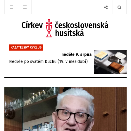
KAZATELSKÝ CYKLUS
neděle 9. srpna
Neděle po svatém Duchu (19. v mezidobí)