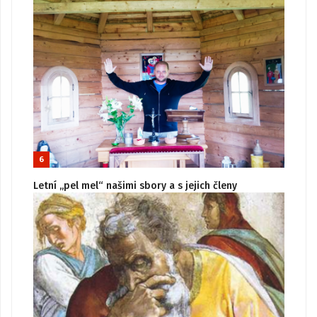
6
Letní „pel mel“ našimi sbory a s jejich členy