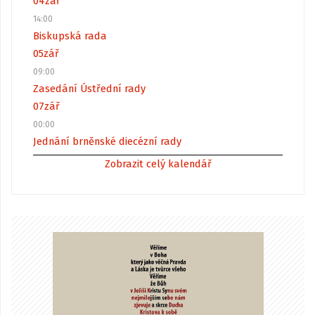
04
zář
14:00
Biskupská rada
05
zář
09:00
Zasedání Ústřední rady
07
zář
00:00
Jednání brněnské diecézní rady
Zobrazit celý kalendář