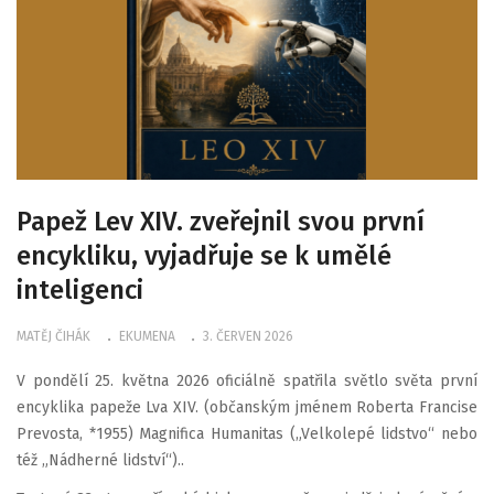
Papež Lev XIV. zveřejnil svou první
encykliku, vyjadřuje se k umělé
inteligenci
MATĚJ ČIHÁK
EKUMENA
3. ČERVEN 2026
V pondělí 25. května 2026 oficiálně spatřila světlo světa první
encyklika papeže Lva XIV. (občanským jménem Roberta Francise
Prevosta, *1955) Magnifica Humanitas („Velkolepé lidstvo“ nebo
též „Nádherné lidství“)..