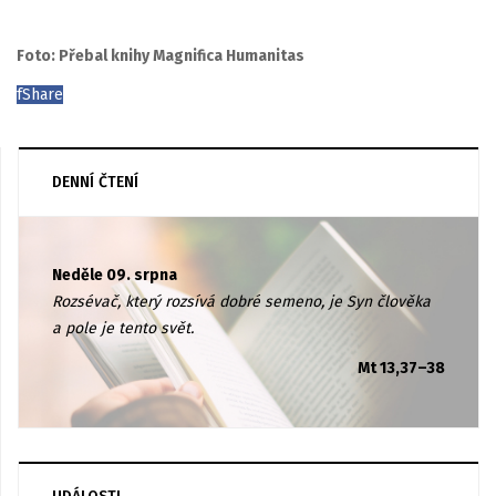
Foto: Přebal knihy Magnifica Humanitas
f
Share
DENNÍ ČTENÍ
Neděle 09. srpna
Rozsévač, který rozsívá dobré semeno, je Syn člověka
a pole je tento svět.
Mt 13,37–38