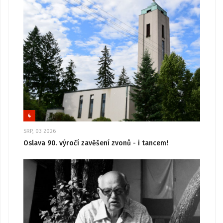
4
SRP, 03 2026
Oslava 90. výročí zavěšení zvonů - i tancem!