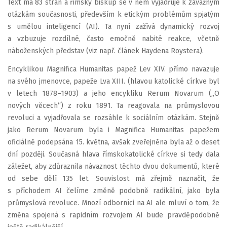
Text má 83 stran a římský biskup se v něm vyjadřuje k závažným
otázkám současnosti, především k etickým problémům spjatým
s umělou inteligencí (AI). Ta nyní zažívá dynamický rozvoj
a vzbuzuje rozdílné, často emočně nabité reakce, včetně
náboženských představ (viz např. článek Haydena Roystera).
Encyklikou Magnifica Humanitas papež Lev XIV. přímo navazuje
na svého jmenovce, papeže Lva XIII. (hlavou katolické církve byl
v letech 1878–1903) a jeho encykliku Rerum Novarum („O
nových věcech“) z roku 1891. Ta reagovala na průmyslovou
revoluci a vyjadřovala se rozsáhle k sociálním otázkám. Stejně
jako Rerum Novarum byla i Magnifica Humanitas papežem
oficiálně podepsána 15. května, avšak zveřejněna byla až o deset
dní později. Současná hlava římskokatolické církve si tedy dala
záležet, aby zdůraznila návaznost těchto dvou dokumentů, které
od sebe dělí 135 let. Souvislost má zřejmě naznačit, že
s příchodem AI čelíme změně podobně radikální, jako byla
průmyslová revoluce. Mnozí odborníci na AI ale mluví o tom, že
změna spojená s rapidním rozvojem AI bude pravděpodobně