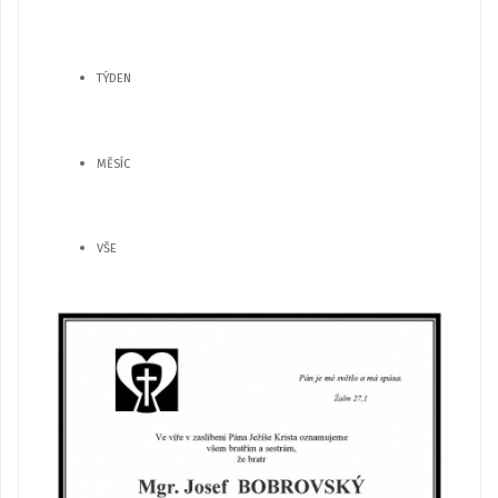
TÝDEN
MĚSÍC
VŠE