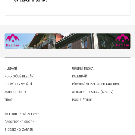
etických dilemat
HLEDÁNÍ
ÚŘEDNÍ DESKA
POKROČILÉ HLEDÁNÍ
KALENDÁŘ
PODMÍNKY VYUŽITÍ
PŮVODNÍ VERZE WEBU (ARCHIV)
MAPA STRÁNEK
AKTUALNE.CCSH.CZ (ARCHIV)
TIRÁŽ
PODLE ŠTÍTKŮ
MELODIE PÍSNÍ ZPĚVNÍKU
ČASOPISY KE STAŽENÍ
Z ČESKÉHO ZÁPASU