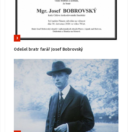
3
Odešel bratr farář Josef Bobrovský