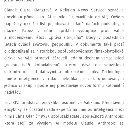
ještě radikálnější.
Článek Claire Giangravè v Religion News Service označuje
encykliku přímo jako „AI manifest“ („manifesto on AI“). Ovšem
papežský okružní list pojednává i o řadě dalších podstatných
otázek. Papež v něm například vystupuje proti válce
a mocenskému étosu „práva silnějšího“, který v posledních
letech ovládá světovou geopolitiku. V dokumentu také prosí
o odpouštění za historickou spoluodpovědnost římskokatolické
církve ve věci otroctví. Zároveň jedním dechem varuje před
„novou tváří kolonialismu“, kterou dává do souvislosti
s kontrolou nad datovými a informačními toky. Technologie
umělé inteligence v rukou několika na zisk orientovaných
jedinců či skupin podle něj představuje novou formu koloniální
nadvlády.
Lev XIV. představil encykliku osobně ve Vatikánu. Představení
encykliky se účastnila řada expertů na umělou inteligenci, mezi
nimi i Chris Olah (*1993), spoluzakladatel společnosti Anthropic,
která stojí za vývojem AI modelu Claude. Anthropic se