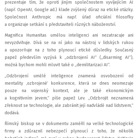
prezentuje tím, že oproti jiným společnostem vyvíjejícím AI
(např. OpenAI, Google ad.) klade zvýšený důraz na etické otázky.
Společnost Anthropic má např. úřad oficiální filosofky
a organizuje setkání s představiteli různých náboženství.
Magnifica Humanitas umělou inteligenci ani nezatracuje ani
nevyzdvihuje. Dívá se na ní jako na nástroj v lidských rukou
a upozorňuje na z toho plynoucí etické důsledky. Současný
papež především vyzývá k „odzbrojení AI“ („disarming AI“),
možná bychom mohli mluvit také o „demilitarizaci AI“.
„Odzbrojení umělé inteligence znamená osvobození od
mentality ‚ozbrojené‘ konkurence, která se dnes neomezuje
pouze na vojenský kontext, ale je také ekonomickým
a kognitivním jevem,“ píše papež Lev. „Odzbrojit neznamená
zřeknout se technologie, ale zabránit její nadvládě nad lidstvem,“
dodává.
Římský biskup se v dokumentu zaměřil na velké technologické
firmy a zdůraznil nebezpečí plynoucí z toho, že několik