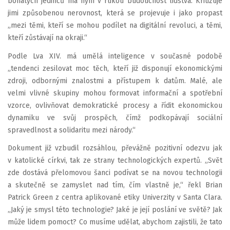
bohatých jedinců má nyní v rukou budoucnost lidstva. Kritizuje
jimi způsobenou nerovnost, která se projevuje i jako propast
„mezi těmi, kteří se mohou podílet na digitální revoluci, a těmi,
kteří zůstávají na okraji.“
Podle Lva XIV. má umělá inteligence v současné podobě
„tendenci zesilovat moc těch, kteří již disponují ekonomickými
zdroji, odbornými znalostmi a přístupem k datům. Malé, ale
velmi vlivné skupiny mohou formovat informační a spotřební
vzorce, ovlivňovat demokratické procesy a řídit ekonomickou
dynamiku ve svůj prospěch, čímž podkopávají sociální
spravedlnost a solidaritu mezi národy.“
Dokument již vzbudil rozsáhlou, převážně pozitivní odezvu jak
v katolické církvi, tak ze strany technologických expertů. „Svět
zde dostává přelomovou šanci podívat se na novou technologii
a skutečně se zamyslet nad tím, čím vlastně je,“ řekl Brian
Patrick Green z centra aplikované etiky Univerzity v Santa Clara.
„Jaký je smysl této technologie? Jaké je její poslání ve světě? Jak
může lidem pomoct? Co musíme udělat, abychom zajistili, že tato