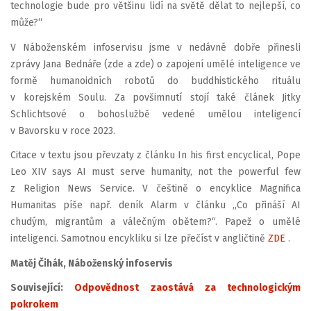
technologie bude pro většinu lidí na světě dělat to nejlepší, co
může?“
V Náboženském infoservisu jsme v nedávné dobře přinesli
zprávy Jana Bednáře (zde a zde) o zapojení umělé inteligence ve
formě humanoidních robotů do buddhistického rituálu
v korejském Soulu. Za povšimnutí stojí také článek Jitky
Schlichtsové o bohoslužbě vedené umělou inteligencí
v Bavorsku v roce 2023.
Citace v textu jsou převzaty z článku In his first encyclical, Pope
Leo XIV says AI must serve humanity, not the powerful few
z Religion News Service. V češtině o encyklice Magnifica
Humanitas píše např. deník Alarm v článku „Co přináší AI
chudým, migrantům a válečným obětem?“. Papež o umělé
inteligenci. Samotnou encykliku si lze přečíst v angličtině
ZDE
.
Matěj Čihák, Náboženský infoservis
Související:
Odpovědnost zaostává za technologickým
pokrokem