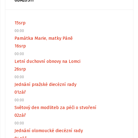
UDÁLOSTI
15
srp
00:00
Památka Marie, matky Páně
16
srp
00:00
Letní duchovní obnovy na Lomci
26
srp
00:00
Jednání pražské diecézní rady
01
zář
00:00
Světový den modliteb za péči o stvoření
02
zář
00:00
Jednání olomoucké diecézní rady