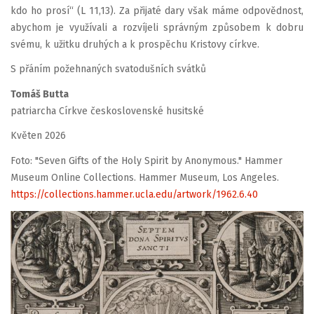
kdo ho prosí“ (L 11,13). Za přijaté dary však máme odpovědnost,
abychom je využívali a rozvíjeli správným způsobem k dobru
svému, k užitku druhých a k prospěchu Kristovy církve.
S přáním požehnaných svatodušních svátků
Tomáš Butta
patriarcha Církve československé husitské
Květen 2026
Foto: "Seven Gifts of the Holy Spirit by Anonymous." Hammer
Museum Online Collections. Hammer Museum, Los Angeles.
https://collections.hammer.ucla.edu/artwork/1962.6.40