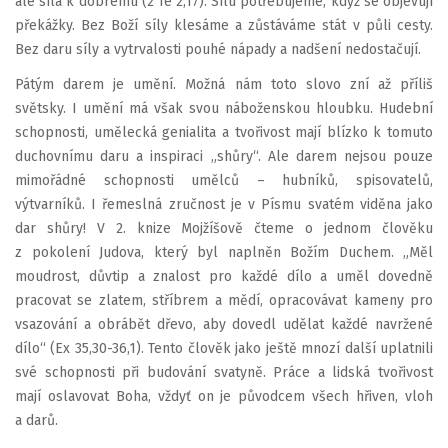
ale síla k dobrému (2 Te 2,17). Sílu potřebujeme, když se objevují
překážky. Bez Boží síly klesáme a zůstáváme stát v půli cesty.
Bez daru síly a vytrvalosti pouhé nápady a nadšení nedostačují.
Pátým darem je umění. Možná nám toto slovo zní až příliš
světsky. I umění má však svou náboženskou hloubku. Hudební
schopnosti, umělecká genialita a tvořivost mají blízko k tomuto
duchovnímu daru a inspiraci „shůry“. Ale darem nejsou pouze
mimořádné schopnosti umělců – hubníků, spisovatelů,
výtvarníků. I řemeslná zručnost je v Písmu svatém viděna jako
dar shůry! V 2. knize Mojžíšově čteme o jednom člověku
z pokolení Judova, který byl naplněn Božím Duchem. „Měl
moudrost, důvtip a znalost pro každé dílo a uměl dovedně
pracovat se zlatem, stříbrem a mědí, opracovávat kameny pro
vsazování a obrábět dřevo, aby dovedl udělat každé navržené
dílo“ (Ex 35,30-36,1). Tento člověk jako ještě mnozí další uplatnili
své schopnosti při budování svatyně. Práce a lidská tvořivost
mají oslavovat Boha, vždyť on je původcem všech hřiven, vloh
a darů.