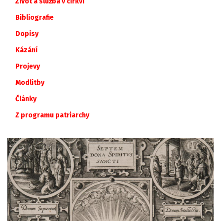
Život a služba v církvi
Bibliografie
Dopisy
Kázání
Projevy
Modlitby
Články
Z
programu
patriarchy