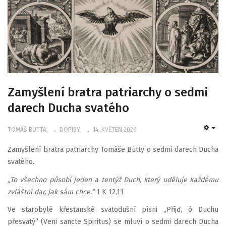
Zamyšlení bratra patriarchy o sedmi
darech Ducha svatého
TOMÁŠ BUTTA
DOPISY
14. KVĚTEN 2026
EMP
Zamyšlení bratra patriarchy Tomáše Butty o sedmi darech Ducha
svatého.
„To všechno působí jeden a tentýž Duch, který uděluje každému
zvláštní dar, jak sám chce.“
1 K 12,11
Ve starobylé křesťanské svatodušní písni „Přijď, ó Duchu
přesvatý“ (Veni sancte Spiritus) se mluví o sedmi darech Ducha