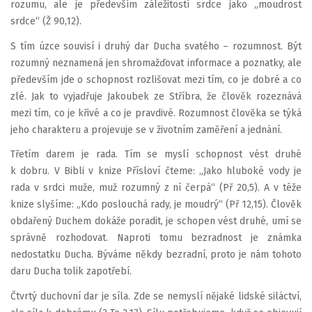
rozumu, ale je především záležitostí srdce jako „moudrost
srdce“ (Ž 90,12).
S tím úzce souvisí i druhý dar Ducha svatého – rozumnost. Být
rozumný neznamená jen shromažďovat informace a poznatky, ale
především jde o schopnost rozlišovat mezi tím, co je dobré a co
zlé. Jak to vyjadřuje Jakoubek ze Stříbra, že člověk rozeznává
mezi tím, co je křivé a co je pravdivé. Rozumnost člověka se týká
jeho charakteru a projevuje se v životním zaměření a jednání.
Třetím darem je rada. Tím se myslí schopnost vést druhé
k dobru. V Bibli v knize Přísloví čteme: „Jako hluboké vody je
rada v srdci muže, muž rozumný z ní čerpá“ (Př 20,5). A v téže
knize slyšíme: „Kdo poslouchá rady, je moudrý“ (Př 12,15). Člověk
obdařený Duchem dokáže poradit, je schopen vést druhé, umí se
správně rozhodovat. Naproti tomu bezradnost je známka
nedostatku Ducha. Býváme někdy bezradní, proto je nám tohoto
daru Ducha tolik zapotřebí.
Čtvrtý duchovní dar je síla. Zde se nemyslí nějaké lidské siláctví,