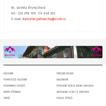
Bc. Jarmila Brynychová
tel.: 220 398 109, 724 048 362
E-mail:
kancelar.patriarchy@ccsh.cz
HLEDÁNÍ
ÚŘEDNÍ DESKA
POKROČILÉ HLEDÁNÍ
KALENDÁŘ
PODMÍNKY VYUŽITÍ
PŮVODNÍ VERZE WEBU (ARCHIV)
MAPA STRÁNEK
AKTUALNE.CCSH.CZ (ARCHIV)
TIRÁŽ
PODLE ŠTÍTKŮ