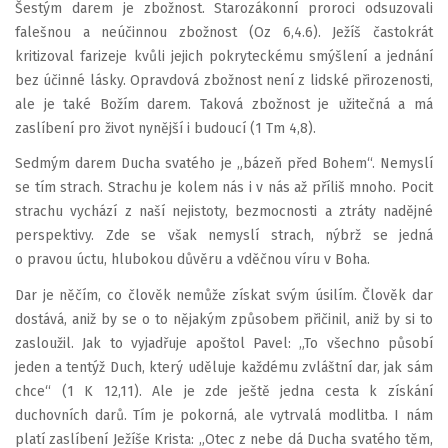
Šestým darem je zbožnost. Starozákonní proroci odsuzovali
falešnou a neúčinnou zbožnost (Oz 6,4.6). Ježíš častokrát
kritizoval farizeje kvůli jejich pokryteckému smýšlení a jednání
bez účinné lásky. Opravdová zbožnost není z lidské přirozenosti,
ale je také Božím darem. Taková zbožnost je užitečná a má
zaslíbení pro život nynější i budoucí (1 Tm 4,8).
Sedmým darem Ducha svatého je „bázeň před Bohem“. Nemyslí
se tím strach. Strachu je kolem nás i v nás až příliš mnoho. Pocit
strachu vychází z naší nejistoty, bezmocnosti a ztráty nadějné
perspektivy. Zde se však nemyslí strach, nýbrž se jedná
o pravou úctu, hlubokou důvěru a vděčnou víru v Boha.
Dar je něčím, co člověk nemůže získat svým úsilím. Člověk dar
dostává, aniž by se o to nějakým způsobem přičinil, aniž by si to
zasloužil. Jak to vyjadřuje apoštol Pavel: „To všechno působí
jeden a tentýž Duch, který uděluje každému zvláštní dar, jak sám
chce“ (1 K 12,11). Ale je zde ještě jedna cesta k získání
duchovních darů. Tím je pokorná, ale vytrvalá modlitba. I nám
platí zaslíbení Ježíše Krista: „Otec z nebe dá Ducha svatého těm,