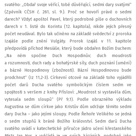
svatého: „Obdař svoje věřící, tobě důvěřující, sedmi dary svatými“
(Zpěvník CČSH č. 261, sl. 9.). Proč se hovoří právě o sedmi
darech? Vždyť apoštol Pavel, který podrobně píše o duchovních
darech v 1. listě do Korintu (12. kapitola), nikde jejich přesný
počet neudával. Bylo tak učiněno na základě svědectví z proroka
Izajáše podle znění Vulgáty. Prorok Izajáš v 11. kapitole
předpovídá příchod Mesiáše, který bude obdařen Božím Duchem:
„Na něm spočine Duch Hospodinův; duch moudrosti
a rozumnosti, duch rady a bohatýrské síly, duch poznání (umění)
a bázně Hospodinovy (zbožnosti). Bázní Hospodinovou bude
prodchnut“ (Iz 11,2-3). Církevní otcové na základě toho vyjádřili
počet darů Ducha svatého symbolickým číslem sedm ve
spojitosti s veršem z knihy Přísloví: „Moudrost si vystavěla dům,
vytesala sedm sloupů“ (Př 9,1). Podle obrazného výkladu
Augustina se dům církve jako Kristův dům udržuje těmito sedmi
dary Ducha – jako jejími sloupy. Podle Řehoře Velikého se jedná
o sedm stupňů k bráně Božího království. Sedm darů Ducha
svatého uvádí v katechetické příručce Jádro učení křesťanského
Mistr Jan Hus a vykládá je ve svých kázáních, podobně jako