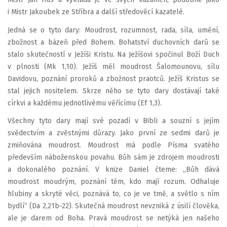
i Mistr Jakoubek ze Stříbra a další středověcí kazatelé.
Jedná se o tyto dary: Moudrost, rozumnost, rada, síla, umění,
zbožnost a bázeň před Bohem. Bohatství duchovních darů se
stalo skutečností v Ježíši Kristu. Na Ježíšovi spočinul Boží Duch
v plnosti (Mk 1,10). Ježíš měl moudrost Šalomounovu, sílu
Davidovu, poznání proroků a zbožnost praotců. Ježíš Kristus se
stal jejich nositelem. Skrze něho se tyto dary dostávají také
církvi a každému jednotlivému věřícímu (Ef 1,3).
Všechny tyto dary mají své pozadí v Bibli a souzní s jejím
svědectvím a zvěstnými důrazy. Jako první ze sedmi darů je
zmiňována moudrost. Moudrost má podle Písma svatého
především náboženskou povahu. Bůh sám je zdrojem moudrosti
a dokonalého poznání. V knize Daniel čteme: „Bůh dává
moudrost moudrým, poznání těm, kdo mají rozum. Odhaluje
hlubiny a skryté věci, poznává to, co je ve tmě, a světlo s ním
bydlí“ (Da 2,21b-22). Skutečná moudrost nevzniká z úsilí člověka,
ale je darem od Boha. Pravá moudrost se netýká jen našeho