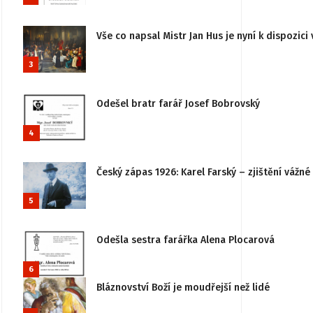
Vše co napsal Mistr Jan Hus je nyní k dispozici 
3
Odešel bratr farář Josef Bobrovský
4
Český zápas 1926: Karel Farský – zjištění vážn
5
Odešla sestra farářka Alena Plocarová
6
Bláznovství Boží je moudřejší než lidé