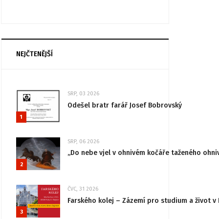
NEJČTENĚJŠÍ
SRP, 03 2026
Odešel bratr farář Josef Bobrovský
1
SRP, 06 2026
„Do nebe vjel v ohnivém kočáře taženého ohni
2
ČVC, 31 2026
Farského kolej – Zázemí pro studium a život v 
3