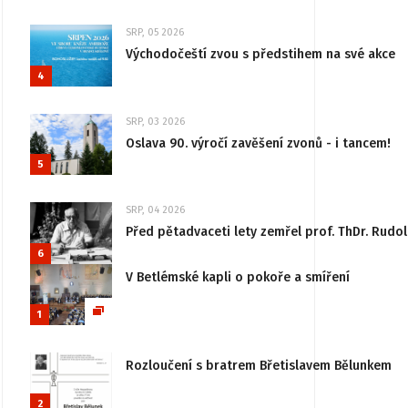
SRP, 05 2026
Východočeští zvou s předstihem na své akce
4
SRP, 03 2026
Oslava 90. výročí zavěšení zvonů - i tancem!
5
SRP, 04 2026
Před pětadvaceti lety zemřel prof. ThDr. Rudo
6
V Betlémské kapli o pokoře a smíření
1
Rozloučení s bratrem Břetislavem Bělunkem
2