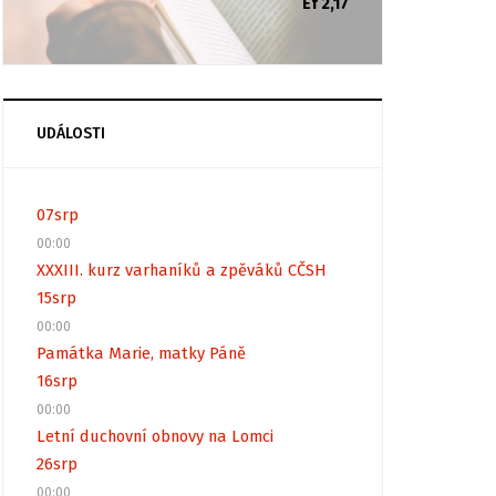
Ef 2,17
UDÁLOSTI
07
srp
00:00
XXXIII. kurz varhaníků a zpěváků CČSH
15
srp
00:00
Památka Marie, matky Páně
16
srp
00:00
Letní duchovní obnovy na Lomci
26
srp
00:00