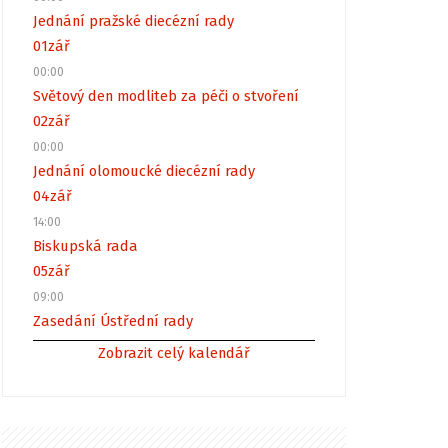
Jednání pražské diecézní rady
01
zář
00:00
Světový den modliteb za péči o stvoření
02
zář
00:00
Jednání olomoucké diecézní rady
04
zář
14:00
Biskupská rada
05
zář
09:00
Zasedání Ústřední rady
Zobrazit celý kalendář