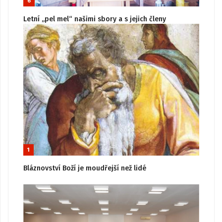
6
Letní „pel mel“ našimi sbory a s jejich členy
1
Bláznovství Boží je moudřejší než lidé