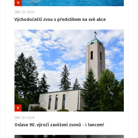
4
SRP, 05 2026
Východočeští zvou s předstihem na své akce
5
SRP, 03 2026
Oslava 90. výročí zavěšení zvonů - i tancem!