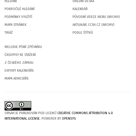
HLEDÁNÍ
ÚŘEDNÍ DESKA
POKROČILÉ HLEDÁNÍ
KALENDÁŘ
PODMÍNKY VYUŽITÍ
PŮVODNÍ VERZE WEBU (ARCHIV)
MAPA STRÁNEK
AKTUALNE.CCSH.CZ (ARCHIV)
TIRÁŽ
PODLE ŠTÍTKŮ
MELODIE PÍSNÍ ZPĚVNÍKU
ČASOPISY KE STAŽENÍ
Z ČESKÉHO ZÁPASU
EXPORT KALENDÁŘE
MAPA ADRESÁŘE
OBSAH JE PUBLIKOVÁN POD LICENCÍ
CREATIVE COMMONS ATTRIBUTION 4.0
INTERNATIONAL LICENSE
. POWERER BY
OPENSYS
.