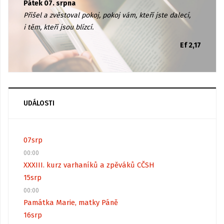
Pátek 07. srpna
Přišel a zvěstoval pokoj, pokoj vám, kteří jste dalecí,
i těm, kteří jsou blízcí.
Ef 2,17
UDÁLOSTI
07
srp
00:00
XXXIII. kurz varhaníků a zpěváků CČSH
15
srp
00:00
Památka Marie, matky Páně
16
srp