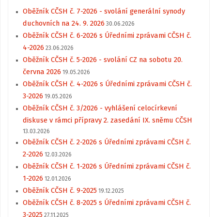
Oběžník CČSH č. 7-2026 - svolání generální synody
duchovních na 24. 9. 2026
30.06.2026
Oběžník CČSH č. 6-2026 s Úředními zprávami CČSH č.
4-2026
23.06.2026
Oběžník CČSH č. 5-2026 - svolání CZ na sobotu 20.
června 2026
19.05.2026
Oběžník CČSH č. 4-2026 s Úředními zprávami CČSH č.
3-2026
19.05.2026
Oběžník CČSH č. 3/2026 - vyhlášení celocírkevní
diskuse v rámci přípravy 2. zasedání IX. sněmu CČSH
13.03.2026
Oběžník CČSH č. 2-2026 s Úředními zprávami CČSH č.
2-2026
12.03.2026
Oběžník CČSH č. 1-2026 s Úředními zprávami CČSH č.
1-2026
12.01.2026
Oběžník CČSH č. 9-2025
19.12.2025
Oběžník CČSH č. 8-2025 s Úředními zprávami CČSH č.
3-2025
27.11.2025