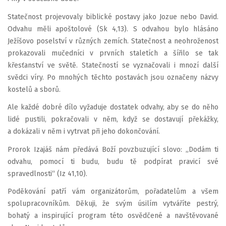
Statečnost projevovaly biblické postavy jako Jozue nebo David.
Odvahu měli apoštolové (Sk 4,13). S odvahou bylo hlásáno
Ježíšovo poselství v různých zemích. Statečnost a neohroženost
prokazovali mučedníci v prvních staletích a šířilo se tak
křesťanství ve světě. Statečností se vyznačovali i mnozí další
svědci víry. Po mnohých těchto postavách jsou označeny názvy
kostelů a sborů.
Ale každé dobré dílo vyžaduje dostatek odvahy, aby se do něho
lidé pustili, pokračovali v něm, když se dostavují překážky,
a dokázali v něm i vytrvat při jeho dokončování.
Prorok Izajáš nám předává Boží povzbuzující slovo: „Dodám ti
odvahu, pomocí ti budu, budu tě podpírat pravicí své
spravedlnosti“ (Iz 41,10).
Poděkování patří vám organizátorům, pořadatelům a všem
spolupracovníkům. Děkuji, že svým úsilím vytváříte pestrý,
bohatý a inspirující program této osvědčené a navštěvované