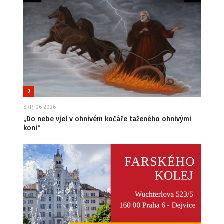
2
SRP, 06 2026
„Do nebe vjel v ohnivém kočáře taženého ohnivými
koni“