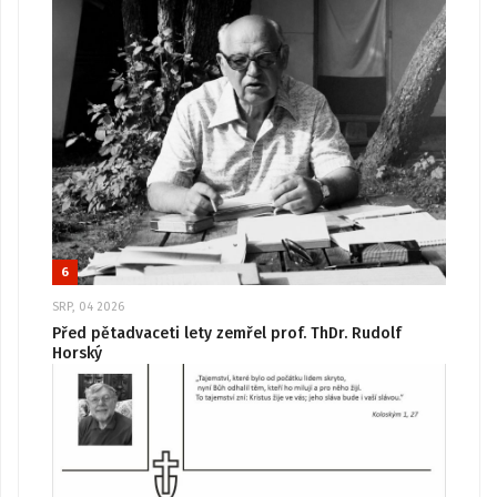
6
SRP, 04 2026
Před pětadvaceti lety zemřel prof. ThDr. Rudolf
Horský