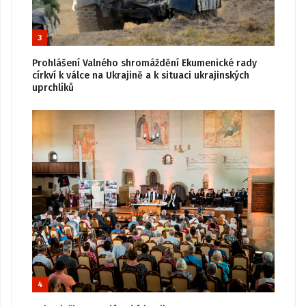
3
Prohlášení Valného shromáždění Ekumenické rady
církví k válce na Ukrajině a k situaci ukrajinských
uprchlíků
4