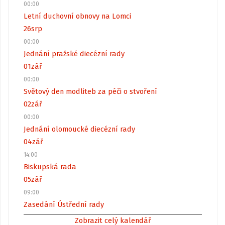
00:00
Letní duchovní obnovy na Lomci
26
srp
00:00
Jednání pražské diecézní rady
01
zář
00:00
Světový den modliteb za péči o stvoření
02
zář
00:00
Jednání olomoucké diecézní rady
04
zář
14:00
Biskupská rada
05
zář
09:00
Zasedání Ústřední rady
Zobrazit celý kalendář