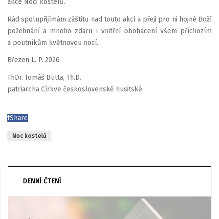
akce Noci kostelů.
Rád spolupřijímám záštitu nad touto akcí a přeji pro ni hojné Boží
požehnání a mnoho zdaru i vnitřní obohacení všem příchozím
a poutníkům květnovou nocí.
Březen L. P. 2026
ThDr. Tomáš Butta, Th.D.
patriarcha Církve československé husitské
f
Share
Noc kostelů
DENNÍ ČTENÍ