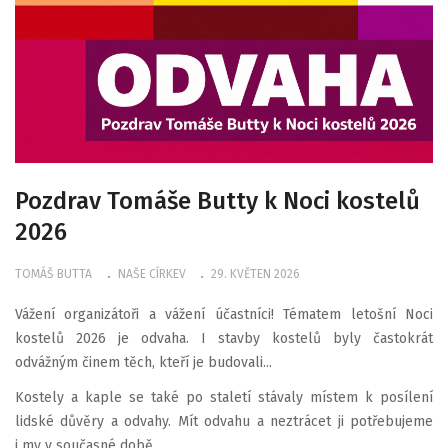
Pozdrav Tomáše Butty k Noci kostelů
2026
TOMÁŠ BUTTA
NAŠE CÍRKEV
29. KVĚTEN 2026
Vážení organizátoři a vážení účastníci! Tématem letošní Noci
kostelů 2026 je odvaha. I stavby kostelů byly častokrát
odvážným činem těch, kteří je budovali...
Kostely a kaple se také po staletí stávaly místem k posílení
lidské důvěry a odvahy. Mít odvahu a neztrácet ji potřebujeme
i my v současné době.