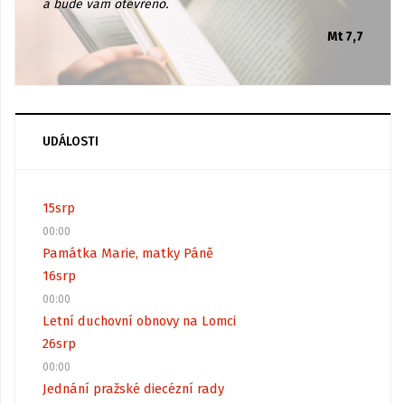
a bude vám otevřeno.
Mt 7,7
UDÁLOSTI
15
srp
00:00
Památka Marie, matky Páně
16
srp
00:00
Letní duchovní obnovy na Lomci
26
srp
00:00
Jednání pražské diecézní rady