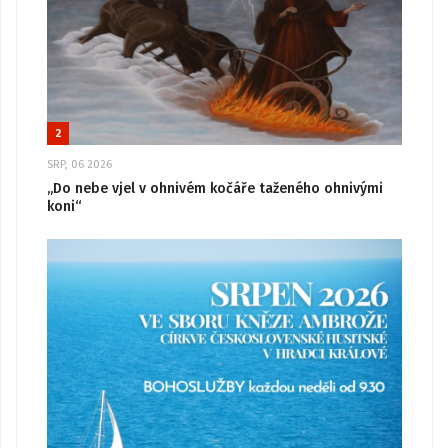
2
SRP, 06 2026
„Do nebe vjel v ohnivém kočáře taženého ohnivými
koni“