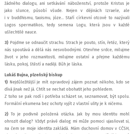
žádného dialogu, ani setkávání náboženství, protože Kristus je
jako slunce, působí všude. Nejen v dějinách Izraele, ale
i v buddhismu, taoismu, józe... Staří církevní otcové to nazývali
Logos spermatikos, tedy semena Logu, která jsou v každé
ušlechtilé nauce.
3)
Pojďme se odnaučit strachu. Strach je pouto, stín, řetěz, který
nás spoutává a dělá nás nesvobodnými. Otevřme srdce, milujme
život v jeho rozmanitosti, milujme ostatní a přejme každému
lásku, pokoj, štěstí a naději. Bůh je láska.
Lukáš Bujna, plzeňský biskup
1)
Nejdůležitější je mít opravdový zájem poznat někoho, kdo se
dívá jinak než já. Chtít se nechat obohatit jeho pohledem.
Z toho se pak rodí i potřeba scházet se, seznamovat, být spolu.
Formální ekumena bez ochoty vyjít z vlastní ulity je k ničemu.
2)
To je podivně položená otázka. Jak by mou identitu mohl
ohrozit dialog? Vždyť právě dialog mi může pomoci ujasňovat si,
na čem se moje identita zakládá. Mám duchovní domov v CČSH,