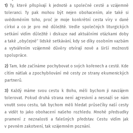
1)
Ty, které přispívají k jednotě a společné cestě a vzájemné
toleranci. Ty pak mohou být nejen obohacením, ale také si
uvědoměním toho, proč je moje konkrétní cesta víry v dané
církvi a co je pro mě důležité. Vedle společných liturgických
setkání vidím důležité i diskuze nad aktuálními otázkami doby
a také „obyčejné“ lidské setkávání, kdy se díky osobním vazbám
a vytvářením vzájemné důvěry otvírají nové a širší možnosti
spolupráce.
2)
Tam, kde začínáme pochybovat o svých kořenech a cestě. Kde
cítím nátlak a zpochybňování mé cesty ze strany ekumenických
partnerů.
3)
Každý máme svou cestu k Bohu, měli bychom ji navzájem
tolerovat. Pokud druhá strana není agresivní a nesnaží se nám
vnutit svou cestu, tak bychom měli hledat průsečíky naší cesty
a vidět to jako obohacení našeho rozhledu. Mnohé předsudky
pramení z neznalosti a falešných představ. Cestu vidím jak
v pevném zakotvení, tak vzájemném poznání.