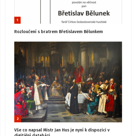
1
Rozloučení s bratrem Břetislavem Bělunkem
2
Vše co napsal Mistr Jan Hus je nyní k dispozici v
digitální databázi