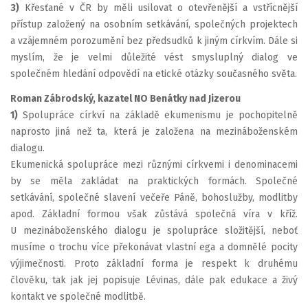
3)
Křesťané v ČR by měli usilovat o otevřenější a vstřícnější
přístup založený na osobním setkávání, společných projektech
a vzájemném porozumění bez předsudků k jiným církvím. Dále si
myslím, že je velmi důležité vést smysluplný dialog ve
společném hledání odpovědí na etické otázky současného světa.
Roman Zábrodský, kazatel NO Benátky nad Jizerou
1)
Spolupráce církví na základě ekumenismu je pochopitelně
naprosto jiná než ta, která je založena na mezináboženském
dialogu.
Ekumenická spolupráce mezi různými církvemi i denominacemi
by se měla zakládat na praktických formách. Společné
setkávání, společné slavení večeře Páně, bohoslužby, modlitby
apod. Základní formou však zůstává společná víra v kříž.
U mezináboženského dialogu je spolupráce složitější, neboť
musíme o trochu více překonávat vlastní ega a domnělé pocity
výjimečnosti. Proto základní forma je respekt k druhému
člověku, tak jak jej popisuje Lévinas, dále pak edukace a živý
kontakt ve společné modlitbě.