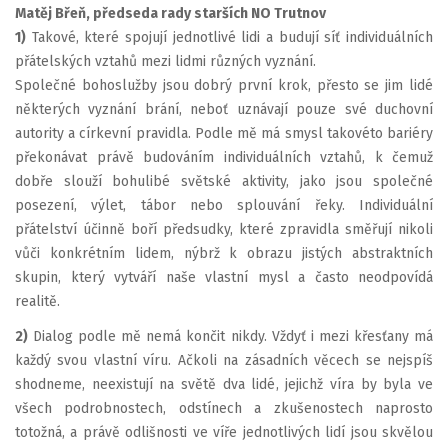
Matěj Břeň, předseda rady starších NO Trutnov
1)
Takové, které spojují jednotlivé lidi a budují síť individuálních
přátelských vztahů mezi lidmi různých vyznání.
Společné bohoslužby jsou dobrý první krok, přesto se jim lidé
některých vyznání brání, neboť uznávají pouze své duchovní
autority a církevní pravidla. Podle mě má smysl takovéto bariéry
překonávat právě budováním individuálních vztahů, k čemuž
dobře slouží bohulibé světské aktivity, jako jsou společné
posezení, výlet, tábor nebo splouvání řeky. Individuální
přátelství účinně boří předsudky, které zpravidla směřují nikoli
vůči konkrétním lidem, nýbrž k obrazu jistých abstraktních
skupin, který vytváří naše vlastní mysl a často neodpovídá
realitě.
2)
Dialog podle mě nemá končit nikdy. Vždyť i mezi křesťany má
každý svou vlastní víru. Ačkoli na zásadních věcech se nejspíš
shodneme, neexistují na světě dva lidé, jejichž víra by byla ve
všech podrobnostech, odstínech a zkušenostech naprosto
totožná, a právě odlišnosti ve víře jednotlivých lidí jsou skvělou