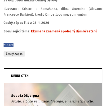
Za odpovědi děkuje Ondřej Syrový
Ilustrace:
Kristus a Samařanka, dílna Guercino (Giovanni
Francesco Barbieri), kredit Kimbellovo muzeum umění
Český zápas č. 4 z 25. 1. 2026
Související téma:
Ekumena znamená společný dům křesťanů
f
Share
Český zápas
DENNÍ ČTENÍ
Sobota 08. srpna
Proste, a bude vám dáno; hledejte, a naleznete; tlučte,