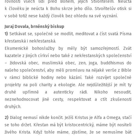
rovnosti všech lidí před Bohem, jejich Stvořitelem. Neúcta
k člověku je neúcta k Bohu skrze jeho dílo. Stvořitelův otisk si
v sobě totiž nese každý člověk bez ohledu na své vyznání.
Juraj Dovala, brněnský biskup
1)
Setkávat se, společně se modlit, meditovat a číst svatá Písma
křesťanská i nekřesťanská.
Ekumenické bohoslužby by měly být samozřejmostí. Zvát
kazatele z jiných církví nebo také z nekřesťanských společenství
– židovská obec, muslimská obec, zen, joga, buddhismus do
našeho společenství, aby měli promluvu na nějaké verše z Bible
v rámci biblické hodiny nebo kázání. Také rozvíjet společné
projekty na poli charity a ekologie. Ale nejdůležitější je mít ty
druhé upřímně a autenticky rádi. Nikoho nesoudit,
neznehodnocovat jiné cesty, respektovat a ctít zkušenosti
druhých.
2)
Dialog nemusí nikde končit. Ježíš Kristus je Alfa a Omega, stačí
se toho držet. Křesťan má být kristocentrický, máme být nositeli
živého Krista. Když tohle máme, zjistíme, že se nemusíme bát