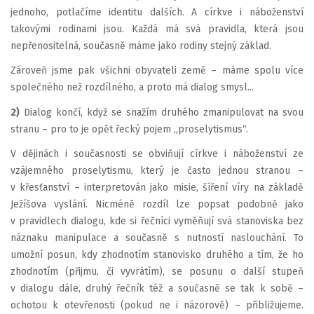
jednoho, potlačíme identitu dalších. A církve i náboženství
takovými rodinami jsou. Každá má svá pravidla, která jsou
nepřenositelná, současně máme jako rodiny stejný základ.
Zároveň jsme pak všichni obyvateli země – máme spolu více
společného než rozdílného, a proto má dialog smysl...
2)
Dialog končí, když se snažím druhého zmanipulovat na svou
stranu – pro to je opět řecký pojem „proselytismus“.
V dějinách i současnosti se obviňují církve i náboženství ze
vzájemného proselytismu, který je často jednou stranou –
v křesťanství – interpretován jako misie, šíření víry na základě
Ježíšova vyslání. Nicméně rozdíl lze popsat podobně jako
v pravidlech dialogu, kde si řečníci vyměňují svá stanoviska bez
náznaku manipulace a současně s nutností naslouchání. To
umožní posun, kdy zhodnotím stanovisko druhého a tím, že ho
zhodnotím (přijmu, či vyvrátím), se posunu o další stupeň
v dialogu dále, druhý řečník též a současně se tak k sobě –
ochotou k otevřenosti (pokud ne i názorově) – přibližujeme.