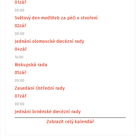
01
zář
00:00
Světový den modliteb za péči o stvoření
02
zář
00:00
Jednání olomoucké diecézní rady
04
zář
14:00
Biskupská rada
05
zář
09:00
Zasedání Ústřední rady
07
zář
00:00
Jednání brněnské diecézní rady
Zobrazit celý kalendář