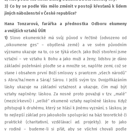
3) Co by se podle Vás mělo změnit v postoji křesťanů k lidem
jiných náboženství v České republice?
Hana Tonzarová, farářka a přednostka Odboru ekumeny
a vnějších vztahů ÚÚR
1)
Slovo ekumenické má svůj původ v řečtině (odvozeno od
„oikoumene ges“ – obydlená země) a ve svém původním
významu ukazuje na to, co se týká všech. Jako Boží stvoření jsme
vztažní – ve vztahu k Bohu a jako muži a ženy; lidstvu je dáno
základní požehnání: ploďte se a množte se, naplňte zemi, což se
stane i obsahem první Boží smlouvy s praotcem „všech národů“
s Abra/ha/mem a Sáraj/ Sárou. I Ježíš svým tzv. Dvojpřikázáním
lásky ukazuje na základní vztažnost a ukazuje, čím mají být
vztahy naplněny: láskou. Za nosné proto považuji v tzv. „malé“
(mezicírkevní) i „velké“ ekumeně vztahy naplněné láskou. Když
přistupuji k druhému, který se hlásí k jinému vyznání, s láskou, je
to nejlepší základ pro jakoukoliv spolupráci na bázi teoretické či
praktické (charitativní, vzdělávací ad. projekty). Je to jako
v rodině – budeme-li si přát, aby se všichni chovali podle