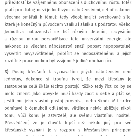
příležitostí ke vzájemnému obohacení a duchovnímu růstu. Totéž
platí pro dialog mezi jednotlivými náboženstvími, neboť nakonec
všechna směřují k témuž, tedy všeobjímající svrchované síle,
která je konečným původcem vzniku i zániku a podstatou všeho.
Jednotlivá náboženství se liší různým dělením, nazýváním
a různou mírou personifikace této univerzální energie, ale
nakonec se všechna náboženství snaží popsat nepopsatelné,
vysvětlit nevysvětlitelné, přiblížit se nedosažitelnému a jejich
rozdílné praxe mohou být vzájemně jedině obohacující.
3)
Postoj křesťanů k vyznavačům jiných náboženství není
jednotný, dokonce si troufnu tvrdit, že mezi křesťany je
zastoupena celá škála těchto postojů, těžko tedy říct, co by se
mělo změnit. Jako obvykle musí každý začít u sebe a ptát se,
jestli mu jeho vlastní postoj prospívá, nebo škodí. Mít srdce
odmítavé k čemukoli odlišnému většinou nejvíc ubližuje nikoli
tomu, vůči komu je zatvrzelé, ale svému vlastnímu nositeli.
Přesvědčení, že je člověk lepší než někdo jiný pro své
křesťanské vyznání, je v rozporu s křesťanským principem