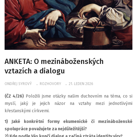
ANKETA: O mezináboženských
vztazích a dialogu
ONDŘEJ SYROVÝ
ROZHOVORY
21. LEDEN 2026
(ČZ 4/26)
Položili jsme otázky našim duchovním na téma, co si
myslí, jaký je jejich názor na vztahy mezi jednotlivými
křesťanskými církvemi.
1) Jaké konkrétní formy ekumenické či mezináboženské
spolupráce považujete za nejdůležitější?
2) Kde podle Vás končí dialog a začíná ztráta identity víry?