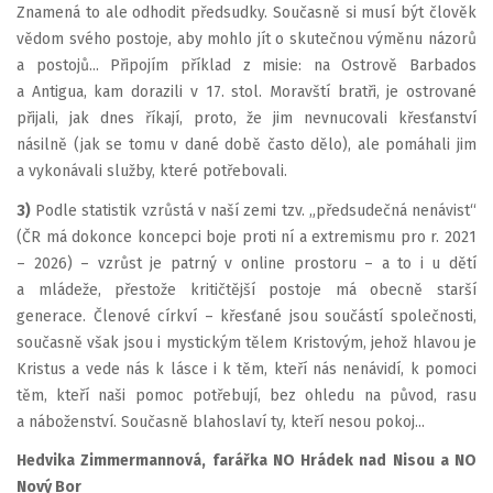
Znamená to ale odhodit předsudky. Současně si musí být člověk
vědom svého postoje, aby mohlo jít o skutečnou výměnu názorů
a postojů... Připojím příklad z misie: na Ostrově Barbados
a Antigua, kam dorazili v 17. stol. Moravští bratři, je ostrované
přijali, jak dnes říkají, proto, že jim nevnucovali křesťanství
násilně (jak se tomu v dané době často dělo), ale pomáhali jim
a vykonávali služby, které potřebovali.
3)
Podle statistik vzrůstá v naší zemi tzv. „předsudečná nenávist“
(ČR má dokonce koncepci boje proti ní a extremismu pro r. 2021
– 2026) – vzrůst je patrný v online prostoru – a to i u dětí
a mládeže, přestože kritičtější postoje má obecně starší
generace. Členové církví – křesťané jsou součástí společnosti,
současně však jsou i mystickým tělem Kristovým, jehož hlavou je
Kristus a vede nás k lásce i k těm, kteří nás nenávidí, k pomoci
těm, kteří naši pomoc potřebují, bez ohledu na původ, rasu
a náboženství. Současně blahoslaví ty, kteří nesou pokoj...
Hedvika Zimmermannová, farářka NO Hrádek nad Nisou a NO
Nový Bor