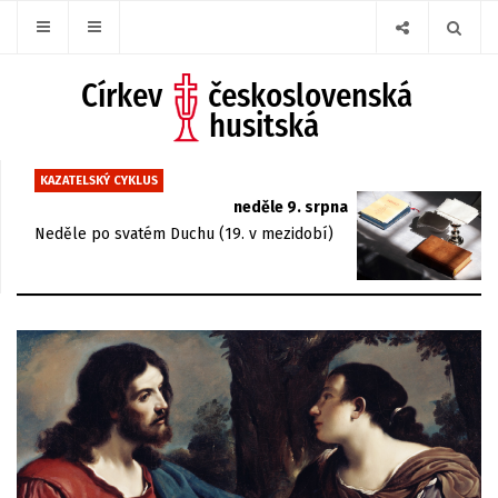
KAZATELSKÝ CYKLUS
neděle 9. srpna
Neděle po svatém Duchu (19. v mezidobí)