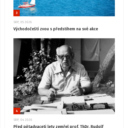
3
SRP, 05 2026
Východočeští zvou s předstihem na své akce
4
SRP, 04 2026
Před pětadvaceti lety zemřel prof. ThDr. Rudolf