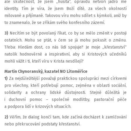
ale skutečnost, že jsem „husita“, opravdu netvoří jádro mé
identity. Tím je víra, že jsem Boží dítě, za všech okolností
milované a přijímané. Takovou víru mohu sdílet s kýmkoli, aniž by
to znamenalo, že se zříkám svého konfesního zázemí.
3)
Necítím se být povolaný říkat, co by se mělo změnit v postoji
ostatních. Mohu se ptát, v čem se já mohu pokusit o změnu.
Třeba: Hledám dost, co nás lidi spojuje? Je moje „křesťanství“
natolik hodnověrné a inspirativní, aby si Kristových učedníků
mohli vážit i ti, kteří víru v Krista nesdílejí?
Martin Chynoranský, kazatel NO Litoměřice
1)
Za nejdůležitější považuji praktickou spolupráci mezi církvemi
pro všechny, kteří potřebují pomoc, zejména v oblasti sociální,
solidarity a ochrany lidské důstojnosti. Stejně důležitá je
i duchovní pomoc – společné modlitby, pastorační péče
a podpora lidí v krizových situacích.
2)
Věřím, že dialog končí tam, kde začíná docházet k zamlčování
nebo překrucování podstaty křesťanství.