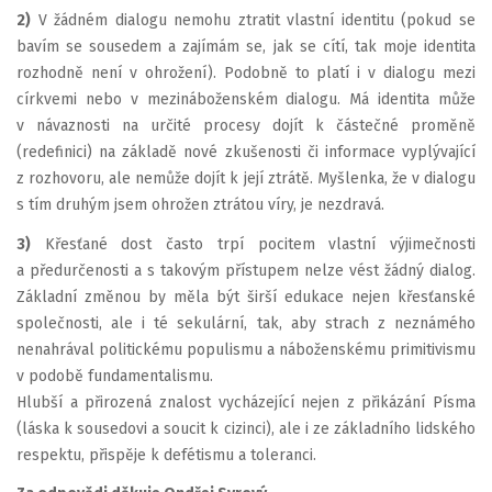
2)
V žádném dialogu nemohu ztratit vlastní identitu (pokud se
bavím se sousedem a zajímám se, jak se cítí, tak moje identita
rozhodně není v ohrožení). Podobně to platí i v dialogu mezi
církvemi nebo v mezináboženském dialogu. Má identita může
v návaznosti na určité procesy dojít k částečné proměně
(redefinici) na základě nové zkušenosti či informace vyplývající
z rozhovoru, ale nemůže dojít k její ztrátě. Myšlenka, že v dialogu
s tím druhým jsem ohrožen ztrátou víry, je nezdravá.
3)
Křesťané dost často trpí pocitem vlastní výjimečnosti
a předurčenosti a s takovým přístupem nelze vést žádný dialog.
Základní změnou by měla být širší edukace nejen křesťanské
společnosti, ale i té sekulární, tak, aby strach z neznámého
nenahrával politickému populismu a náboženskému primitivismu
v podobě fundamentalismu.
Hlubší a přirozená znalost vycházející nejen z přikázání Písma
(láska k sousedovi a soucit k cizinci), ale i ze základního lidského
respektu, přispěje k defétismu a toleranci.