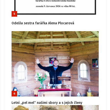
5
Odešla sestra farářka Alena Plocarová
6
Letní „pel mel“ našimi sbory a s jejich členy