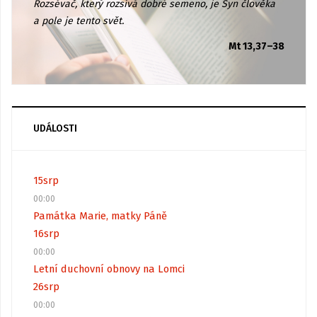
Rozsévač, který rozsívá dobré semeno, je Syn člověka
a pole je tento svět.
Mt 13,37–38
UDÁLOSTI
15
srp
00:00
Památka Marie, matky Páně
16
srp
00:00
Letní duchovní obnovy na Lomci
26
srp
00:00