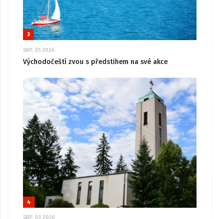
3
SRP, 05 2026
Východočeští zvou s předstihem na své akce
4
SRP, 03 2026