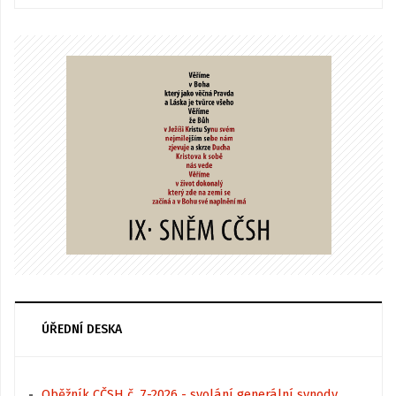
ÚŘEDNÍ DESKA
Oběžník CČSH č. 7-2026 - svolání generální synody