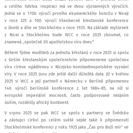
a celého lidstva. Inspiraci má ve dvou významných výročích.
Jedná se o 1700. výročí prvního ekumenického koncilu v Niceji
v roce 325 a 100. výročí Všeobecné křesťanské konference
o životě a díle ve Stockholmu v roce 1925. Na základě myšlenek
z Nicei a Stockholmu bude WCC v roce 2025 zkoumat, co
znamená „společně žít apoštolskou víru dnes."
Během Týdne modliteb za jednotu křesťanů v roce 2025 si spolu
s širším křesťanským společenstvím připomeneme společnou
víru církve vyjádřenou v Nicejsko-konstantinopolském vyznání
víry. V roce 2025 jsou zde ještě další důležitá data. Již v květnu
2025 si WCC a její partneři v Německu v Berlíně připomenou
140. výročí berlínské konference z let 1884-85, na níž si
evropské imperiální mocnosti, často podporované misijním
úsilím, rozdělily africký kontinent.
V srpnu 2025 se pak WCC se spolu s partnery ve Švédsku
a zástupci církví po celém světě sejde také k připomenutí
Stockholmské konferenci z roku 1925 jako „Čas pro Boží mír“ ve