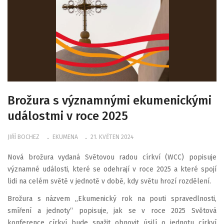
Brožura s významnými ekumenickými
událostmi v roce 2025
JIŘÍ BOCHEZ
EKUMENA
21. KVĚTEN 2024
Nová brožura vydaná Světovou radou církví (WCC) popisuje
významné události, které se odehrají v roce 2025 a které spojí
lidi na celém světě v jednotě v době, kdy světu hrozí rozdělení.
Brožura s názvem „Ekumenický rok na pouti spravedlnosti,
smíření a jednoty“ popisuje, jak se v roce 2025 Světová
konference církví bude snažit obnovit úsilí o jednotu církví