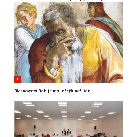
1
Bláznovství Boží je moudřejší než lidé