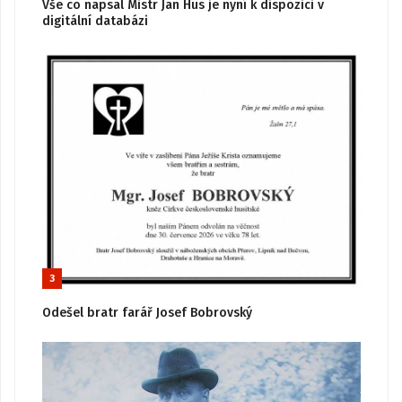
Vše co napsal Mistr Jan Hus je nyní k dispozici v
digitální databázi
3
Odešel bratr farář Josef Bobrovský