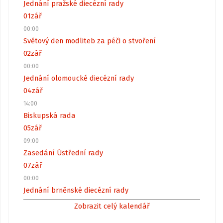
Jednání pražské diecézní rady
01
zář
00:00
Světový den modliteb za péči o stvoření
02
zář
00:00
Jednání olomoucké diecézní rady
04
zář
14:00
Biskupská rada
05
zář
09:00
Zasedání Ústřední rady
07
zář
00:00
Jednání brněnské diecézní rady
Zobrazit celý kalendář