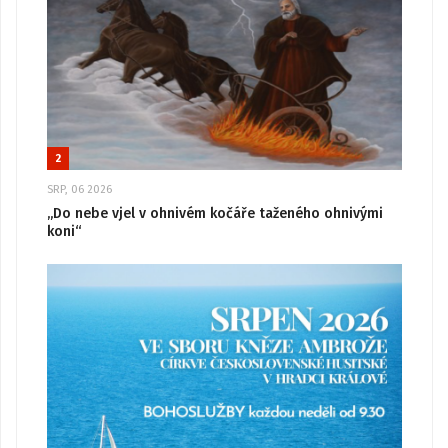
2
SRP, 06 2026
„Do nebe vjel v ohnivém kočáře taženého ohnivými
koni“