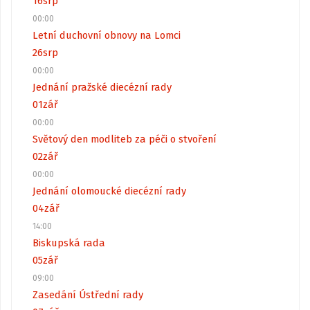
16
srp
00:00
Letní duchovní obnovy na Lomci
26
srp
00:00
Jednání pražské diecézní rady
01
zář
00:00
Světový den modliteb za péči o stvoření
02
zář
00:00
Jednání olomoucké diecézní rady
04
zář
14:00
Biskupská rada
05
zář
09:00
Zasedání Ústřední rady