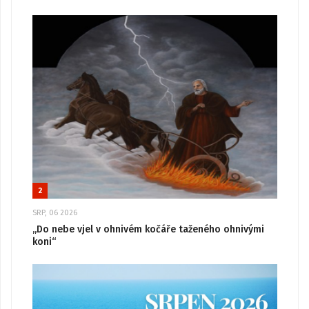
2
SRP, 06 2026
„Do nebe vjel v ohnivém kočáře taženého ohnivými
koni“