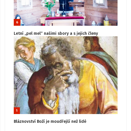
6
Letní „pel mel“ našimi sbory a s jejich členy
1
Bláznovství Boží je moudřejší než lidé