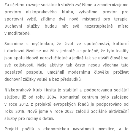
Za účelem rozvoje sociálních služeb zvětšíme a zmodernizujeme
prostory nízkoprahového klubu, vytvoříme prostor pro
sportovní vyžití, zřídíme dvě nové místnosti pro terapie.
Duchovní služby budou mít své nezastupitelné místo
v modlitebně.
Souzníme s myšlenkou, že život ve společenství, kulturní
i duchovní život se má žít v jednotě a společně, že tyto kvality
jsou spolu ideově nerozlučitelné a jedině tak se utváří člověk ve
své celistvosti. Naše aktivity tak často nesou všechna tato
poselství pospolu, umožňují modernímu člověku prožívat
duchovní zážitky volně a bez předsudků.
Nízkoprahový klub Husita je stabilní a podporovanou sociální
službou již od roku 2004. Komunitní centrum bylo založeno
v roce 2012, z projektů evropských fondů je podporováno od
roku 2018. Nově jsme v roce 2023 založili Sociálně aktivizační
služby pro rodiny s dětmi.
Projekt počítá s ekonomickou návratností investice, a to