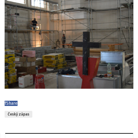
f
Share
Český zápas