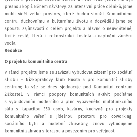
přesnou kopií. Během návštěvy, za intenzivní práce dělníků, jsme
mohli vidět velké prostory, které budou sloužit Komunitnímu
centru, duchovnímu a kulturnímu životu a dozvěděli jsme se
spoustu zajímavostí o celém projektu a hlavně o neuvěřitelné,
trnité cestě, která k rekonstrukci kostela a naplnění záměru
vedla.
Redakce
O projektu komunitního centra
V rámci projektu jsme se zavázali vybudovat zázemí pro sociální
službu – Nízkoprahový klub Husita a pro komunitní služby
centrum; to vše se dnes sjednocuje pod Komunitní centrum
Žižkostel. V rámci podpory komunitních aktivit počítáme
s vybudováním moderního a plně vybaveného multifunkčního
sálu s kapacitou 350 osob, kavárny, kuchyně pro projekty
komunitního vaření s jídelnou, prostoru pro coworking,
sociálního bytu a hudební zkušebny, znovu vybudujeme
komunitní zahradu s terasou a posezením pro veřejnost.