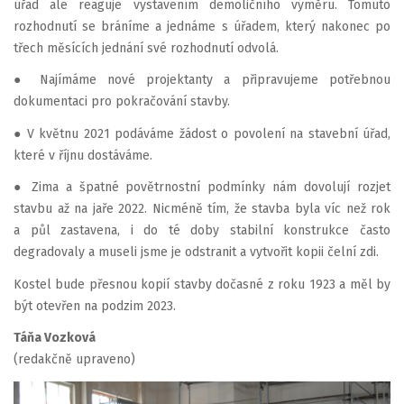
úřad ale reaguje vystavením demoličního výměru. Tomuto
rozhodnutí se bráníme a jednáme s úřadem, který nakonec po
třech měsících jednání své rozhodnutí odvolá.
● Najímáme nové projektanty a připravujeme potřebnou
dokumentaci pro pokračování stavby.
● V květnu 2021 podáváme žádost o povolení na stavební úřad,
které v říjnu dostáváme.
● Zima a špatné povětrnostní podmínky nám dovolují rozjet
stavbu až na jaře 2022. Nicméně tím, že stavba byla víc než rok
a půl zastavena, i do té doby stabilní konstrukce často
degradovaly a museli jsme je odstranit a vytvořit kopii čelní zdi.
Kostel bude přesnou kopií stavby dočasné z roku 1923 a měl by
být otevřen na podzim 2023.
Táňa Vozková
(redakčně upraveno)