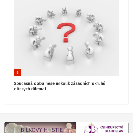
6
Současná doba nese několik zásadních okruhů
etických dilemat