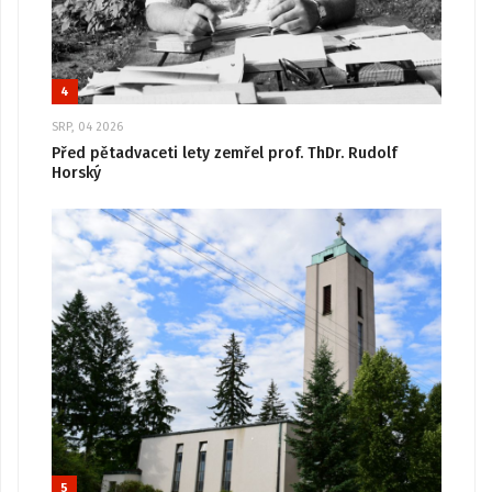
4
SRP, 04 2026
Před pětadvaceti lety zemřel prof. ThDr. Rudolf
Horský
5