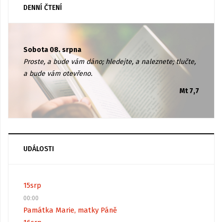
DENNÍ ČTENÍ
Sobota 08. srpna
Proste, a bude vám dáno; hledejte, a naleznete; tlučte,
a bude vám otevřeno.
Mt 7,7
UDÁLOSTI
15
srp
00:00
Památka Marie, matky Páně