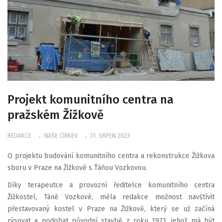
Projekt komunitního centra na
pražském Žižkově
REDAKCE
NAŠE CÍRKEV
31. SRPEN 2023
O projektu budování komunitního centra a rekonstrukce Žižkova
sboru v Praze na Žižkově s Ťáňou Vozkovou.
Díky terapeutce a provozní ředitelce komunitního centra
Žižkostel, Táně Vozkové, měla redakce možnost navštívit
přestavovaný kostel v Praze na Žižkově, který se už začíná
rýsovat a podobat původní stavbě z roku 1923, jehož má být