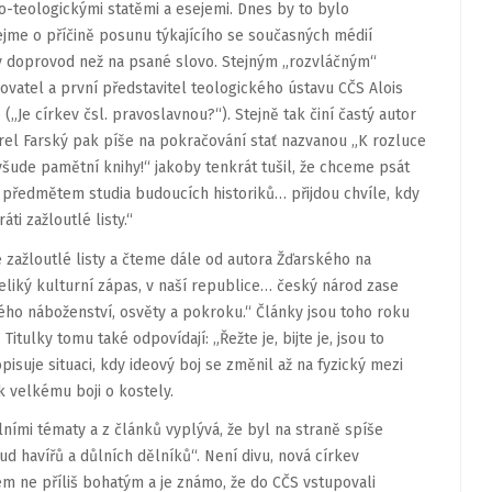
o-teologickými statěmi a esejemi. Dnes by to bylo
jme o příčině posunu týkajícího se současných médií
vý doprovod než na psané slovo. Stejným „rozvláčným“
ovatel a první představitel teologického ústavu CČS Alois
„Je církev čsl. pravoslavnou?“). Stejně tak činí častý autor
arel Farský pak píše na pokračování stať nazvanou „K rozluce
 všude pamětní knihy!“ jakoby tenkrát tušil, že chceme psát
u předmětem studia budoucích historiků… přijdou chvíle, kdy
ti zažloutlé listy.“
zažloutlé listy a čteme dále od autora Žďarského na
veliký kulturní zápas, v naší republice… český národ zase
tého náboženství, osvěty a pokroku.“ Články jsou toho roku
itulky tomu také odpovídají: „Řežte je, bijte je, jsou to
isuje situaci, kdy ideový boj se změnil až na fyzický mezi
k velkému boji o kostely.
lními tématy a z článků vyplývá, že byl na straně spíše
d havířů a důlních dělníků“. Není divu, nová církev
em ne příliš bohatým a je známo, že do CČS vstupovali