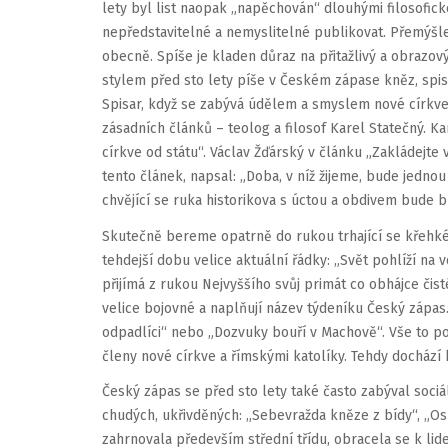
lety byl list naopak „napěchován“ dlouhými filosofick
nepředstavitelné a nemyslitelné publikovat. Přemýšle
obecně. Spíše je kladen důraz na přitažlivý a obrazo
stylem před sto lety píše v Českém zápase kněz, spis
Spisar, když se zabývá údělem a smyslem nové církve (
zásadních článků – teolog a filosof Karel Statečný. K
církve od státu“. Václav Žďárský v článku „Zakládejte
tento článek, napsal: „Doba, v níž žijeme, bude jedno
chvějící se ruka historikova s úctou a obdivem bude brá
Skutečně bereme opatrně do rukou trhající se křehké 
tehdejší dobu velice aktuální řádky: „Svět pohlíží na 
přijímá z rukou Nejvyššího svůj primát co obhájce čis
velice bojovné a naplňují název týdeníku Český zápas. T
odpadlíci“ nebo „Dozvuky bouří v Machově“. Vše to pop
členy nové církve a římskými katolíky. Tehdy dochází 
Český zápas se před sto lety také často zabýval sociá
chudých, ukřivděných: „Sebevražda kněze z bídy“, „Osu
zahrnovala především střední třídu, obracela se k lid