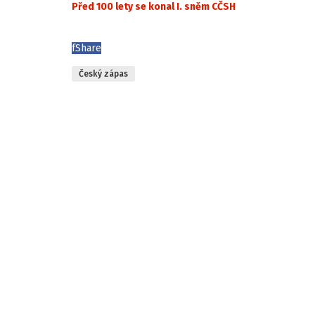
Před 100 lety se konal I. sněm CČSH
f
Share
Český zápas