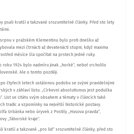
y psali kratší a takzvaně srozumitelné články. Před sto lety
těmi.
 srpnu v pražském Klementinu bylo proti dnešku až
bovala mezi čtrnácti až devatenácti stupni, když maxima
ostřed měsíce šla spočítat na prstech jedné ruky.
o roku 1924 bylo nadmíru jinak „horké“, neboť vrcholilo
ovenské. Ale o tomto později.
iž po čtyřech letech ustálenou podobu se svými pravidelnými
ských v záhlaví listu: „Církevní absolutismus jest poduška
“. List se citátu svým obsahem a tématy v článcích také
h tradic a vzpomínky na největší historické postavy.
olfa Urbánka nebo úryvek z Postily „Husova pravda“,
ovy „Táborské kraje“.
i kratší a takzvaně „pro lid“ srozumitelné články, před sto