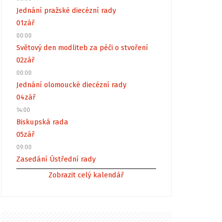
Jednání pražské diecézní rady
01
zář
00:00
Světový den modliteb za péči o stvoření
02
zář
00:00
Jednání olomoucké diecézní rady
04
zář
14:00
Biskupská rada
05
zář
09:00
Zasedání Ústřední rady
Zobrazit celý kalendář