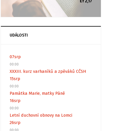
Ef 2,17
UDÁLOSTI
07
srp
00:00
XXXIII. kurz varhaníků a zpěváků CČSH
15
srp
00:00
Památka Marie, matky Páně
16
srp
00:00
Letní duchovní obnovy na Lomci
26
srp
00:00