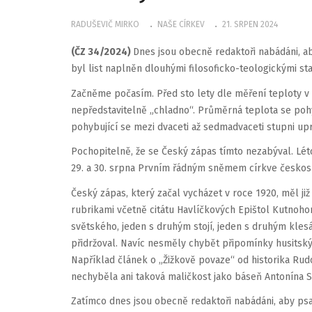
RADUŠEVIČ MIRKO
NAŠE CÍRKEV
21. SRPEN 2024
(ČZ 34/2024)
Dnes jsou obecně redaktoři nabádáni, ab
byl list naplněn dlouhými filosoficko-teologickými sta
Začněme počasím. Před sto lety dle měření teploty v
nepředstavitelně „chladno“. Průměrná teplota se pohy
pohybující se mezi dvaceti až sedmadvaceti stupni upr
Pochopitelně, že se Český zápas tímto nezabýval. Lét
29. a 30. srpna Prvním řádným sněmem církve českosl
Český zápas, který začal vycházet v roce 1920, měl j
rubrikami včetně citátu Havlíčkových Epištol Kutnohor
světského, jeden s druhým stojí, jeden s druhým klesá
přidržoval. Navíc nesměly chybět připomínky husitskýc
Například článek o „Žižkově povaze“ od historika Rud
nechyběla ani taková maličkost jako báseň Antonína S
Zatímco dnes jsou obecně redaktoři nabádáni, aby psal