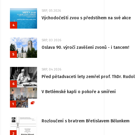
SRP, 05 2026
Východočeští zvou s předstihem na své akce
4
SRP, 03 2026
Oslava 90. výročí zavěšení zvonů - i tancem!
5
SRP, 04 2026
Před pětadvaceti lety zemřel prof. ThDr. Rudo
6
V Betlémské kapli o pokoře a smíření
1
Rozloučení s bratrem Břetislavem Bělunkem
2