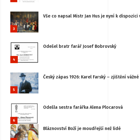
Vše co napsal Mistr Jan Hus je nyní k dispozici 
3
Odešel bratr farář Josef Bobrovský
4
Český zápas 1926: Karel Farský – zjištění vážn
5
Odešla sestra farářka Alena Plocarová
6
Bláznovství Boží je moudřejší než lidé