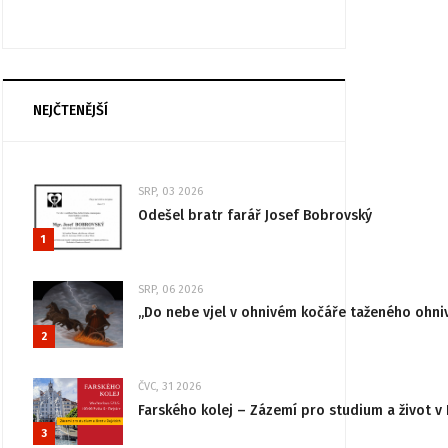
NEJČTENĚJŠÍ
SRP, 03 2026
Odešel bratr farář Josef Bobrovský
1
SRP, 06 2026
„Do nebe vjel v ohnivém kočáře taženého ohni
2
ČVC, 31 2026
Farského kolej – Zázemí pro studium a život v 
3