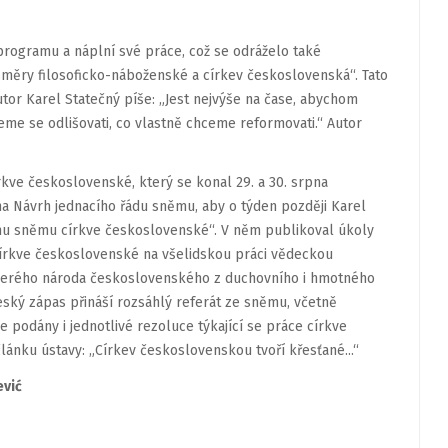
programu a náplní své práce, což se odráželo také
měry filosoficko-náboženské a církev československá“. Tato
autor Karel Statečný píše: „Jest nejvýše na čase, abychom
ceme se odlišovati, co vlastně chceme reformovati.“ Autor
ve československé, který se konal 29. a 30. srpna
na Návrh jednacího řádu sněmu, aby o týden později Karel
mu sněmu církve československé“. V něm publikoval úkoly
írkve československé na všelidskou práci vědeckou
škerého národa československého z duchovního i hmotného
Český zápas přináší rozsáhlý referát ze sněmu, včetně
e podány i jednotlivé rezoluce týkající se práce církve
ku ústavy: „Církev československou tvoří křesťané...“
ević