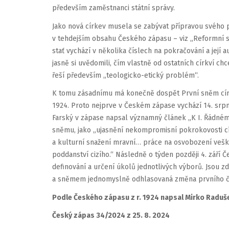
především zaměstnanci státní správy.
Jako nová církev musela se zabývat přípravou svého 
v tehdejším obsahu Českého zápasu – viz „Reformní s
stať vychází v několika číslech na pokračování a její 
jasně si uvědomili, čím vlastně od ostatních církví ch
řeší především „teologicko-etický problém“.
K tomu zásadnímu má konečně dospět První sněm círk
1924. Proto nejprve v Českém zápase vychází 14. srp
Farský v zápase napsal významný článek „K I. Řádné
sněmu, jako „ujasnění nekompromisní pokrokovosti c
a kulturní snažení mravní… práce na osvobození ve
poddanství cizího.“ Následně o týden později 4. září 
definování a určení úkolů jednotlivých výborů. Jsou zd
a sněmem jednomyslně odhlasovaná změna prvního člán
Podle Českého zápasu z r. 1924 napsal Mirko Raduš
Český zápas 34/2024 z 25. 8. 2024