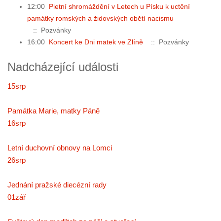
12:00
Pietní shromáždění v Letech u Písku k uctění
památky romských a židovských obětí nacismu
:: Pozvánky
16:00
Koncert ke Dni matek ve Zlíně
:: Pozvánky
Nadcházející události
15
srp
Památka Marie, matky Páně
16
srp
Letní duchovní obnovy na Lomci
26
srp
Jednání pražské diecézní rady
01
zář