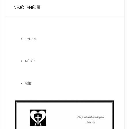
NEJČTENĚJŠÍ
TÝDEN
MĚSÍC
VŠE