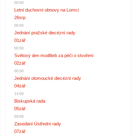
00:00
Letní duchovní obnovy na Lomci
26
srp
00:00
Jednání pražské diecézní rady
01
zář
00:00
Světový den modliteb za péči o stvoření
02
zář
00:00
Jednání olomoucké diecézní rady
04
zář
14:00
Biskupská rada
05
zář
09:00
Zasedání Ústřední rady
07
zář