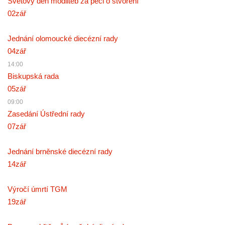
Světový den modliteb za péči o stvoření
02
zář
Jednání olomoucké diecézní rady
04
zář
14:00
Biskupská rada
05
zář
09:00
Zasedání Ústřední rady
07
zář
Jednání brněnské diecézní rady
14
zář
Výročí úmrtí TGM
19
zář