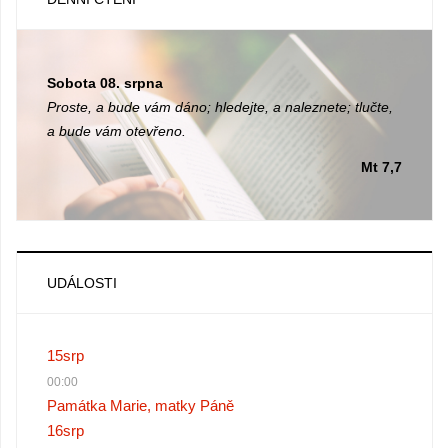
Sobota 08. srpna
Proste, a bude vám dáno; hledejte, a naleznete; tlučte,
a bude vám otevřeno.
Mt 7,7
UDÁLOSTI
15
srp
00:00
Památka Marie, matky Páně
16
srp