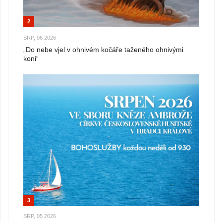
2
SRP, 06 2026
„Do nebe vjel v ohnivém kočáře taženého ohnivými
koni“
3
SRP, 05 2026