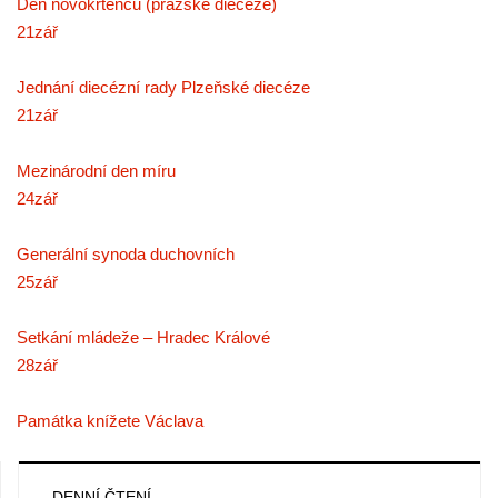
Den novokřtěnců (pražské diecéze)
21
zář
Jednání diecézní rady Plzeňské diecéze
21
zář
Mezinárodní den míru
24
zář
Generální synoda duchovních
25
zář
Setkání mládeže – Hradec Králové
28
zář
Památka knížete Václava
DENNÍ ČTENÍ