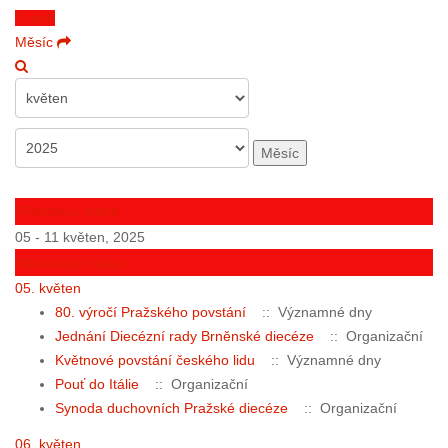
Týden
Měsíc
Měsíc
Předchozí týden
05 - 11 květen, 2025
Následující týden
05. květen
80. výročí Pražského povstání
:: Významné dny
Jednání Diecézní rady Brněnské diecéze
:: Organizační
Květnové povstání českého lidu
:: Významné dny
Pouť do Itálie
:: Organizační
Synoda duchovních Pražské diecéze
:: Organizační
06. květen