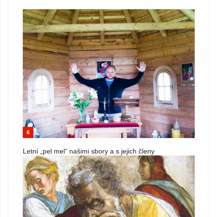
6
Letní „pel mel“ našimi sbory a s jejich členy