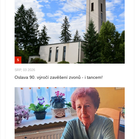
5
SRP, 03 2026
Oslava 90. výročí zavěšení zvonů - i tancem!