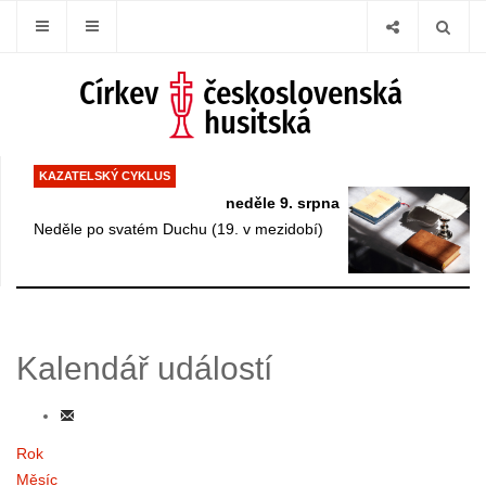
KAZATELSKÝ CYKLUS
neděle 9. srpna
Neděle po svatém Duchu (19. v mezidobí)
Kalendář událostí
Rok
Měsíc