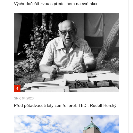
Východočeští zvou s předstihem na své akce
4
SRP, 04 2026
Před pětadvaceti lety zemřel prof. ThDr. Rudolf Horský