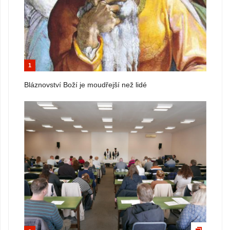
1
Bláznovství Boží je moudřejší než lidé