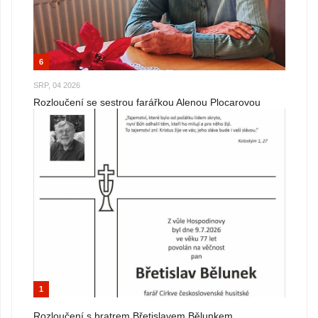
6
SRP, 04 2026
Rozloučení se sestrou farářkou Alenou Plocarovou
1
Rozloučení s bratrem Břetislavem Bělunkem