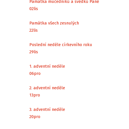
Památka mučedníků a svědků Páně
02
lis
Památka všech zesnulých
22
lis
Poslední neděle církevního roku
29
lis
1. adventní neděle
06
pro
2. adventní neděle
13
pro
3. adventní neděle
20
pro