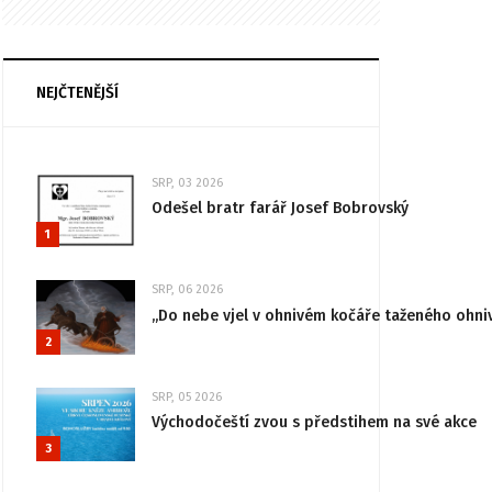
NEJČTENĚJŠÍ
SRP, 03 2026
Odešel bratr farář Josef Bobrovský
1
SRP, 06 2026
„Do nebe vjel v ohnivém kočáře taženého ohni
2
SRP, 05 2026
Východočeští zvou s předstihem na své akce
3