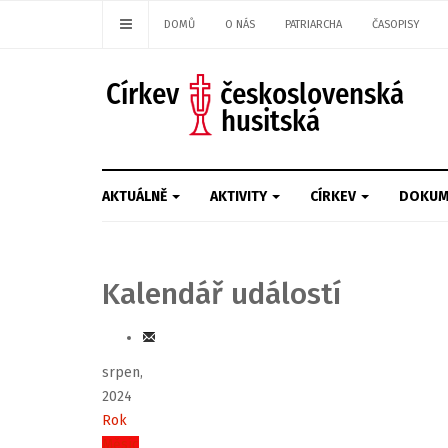
DOMŮ
O NÁS
PATRIARCHA
ČASOPISY
AKTUÁLNĚ
AKTIVITY
CÍRKEV
DOKUM
Kalendář událostí
srpen,
2024
Rok
Měsíc