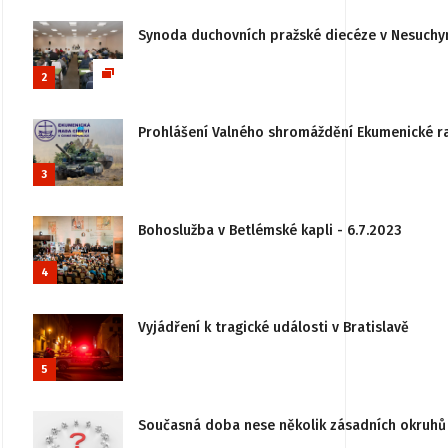
Synoda duchovních pražské diecéze v Nesuchy
2
Prohlášení Valného shromáždění Ekumenické rady
3
Bohoslužba v Betlémské kapli - 6.7.2023
4
Vyjádření k tragické události v Bratislavě
5
Současná doba nese několik zásadních okruhů 