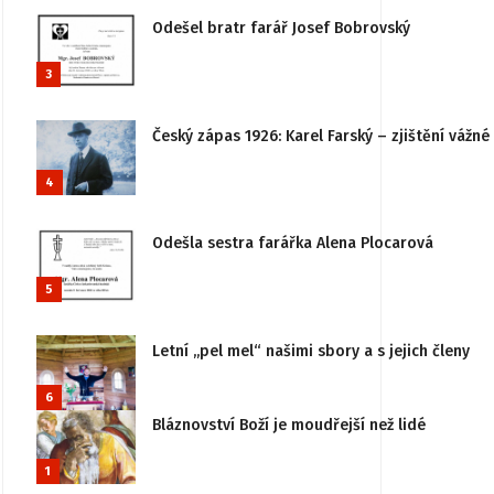
Odešel bratr farář Josef Bobrovský
3
Český zápas 1926: Karel Farský – zjištění vážn
4
Odešla sestra farářka Alena Plocarová
5
Letní „pel mel“ našimi sbory a s jejich členy
6
Bláznovství Boží je moudřejší než lidé
1