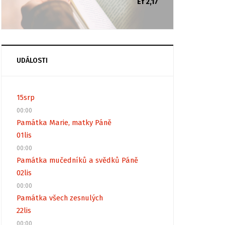
Ef 2,17
UDÁLOSTI
15
srp
00:00
Památka Marie, matky Páně
01
lis
00:00
Památka mučedníků a svědků Páně
02
lis
00:00
Památka všech zesnulých
22
lis
00:00