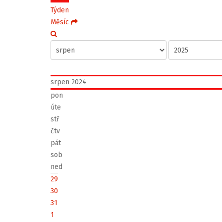
Týden
Měsíc
srpen 2024
pon
úte
stř
čtv
pát
sob
ned
29
30
31
1