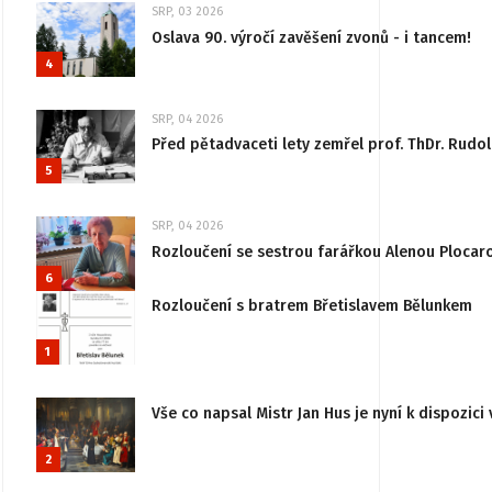
SRP, 03 2026
Oslava 90. výročí zavěšení zvonů - i tancem!
4
SRP, 04 2026
Před pětadvaceti lety zemřel prof. ThDr. Rudo
5
SRP, 04 2026
Rozloučení se sestrou farářkou Alenou Plocar
6
Rozloučení s bratrem Břetislavem Bělunkem
1
Vše co napsal Mistr Jan Hus je nyní k dispozici 
2