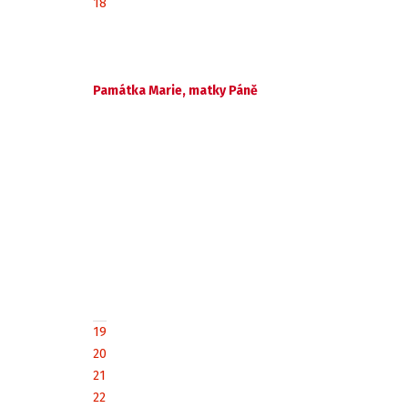
18
Památka Marie, matky Páně
19
20
21
22