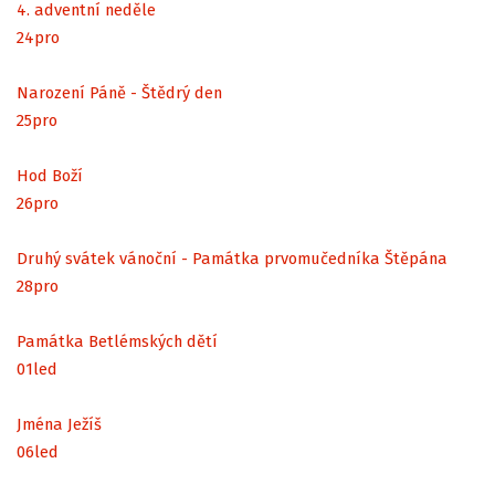
4. adventní neděle
24
pro
Narození Páně - Štědrý den
25
pro
Hod Boží
26
pro
Druhý svátek vánoční - Památka prvomučedníka Štěpána
28
pro
Památka Betlémských dětí
01
led
Jména Ježíš
06
led