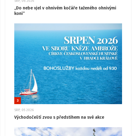
SRP, 06 2026
„Do nebe vjel v ohnivém kočáře taženého ohnivými
koni“
3
SRP, 05 2026
Východočeští zvou s předstihem na své akce