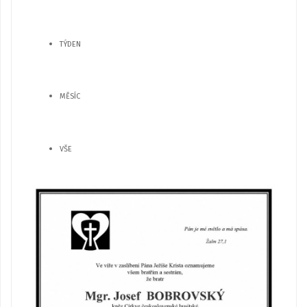
TÝDEN
MĚSÍC
VŠE