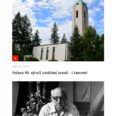
4
SRP, 03 2026
Oslava 90. výročí zavěšení zvonů - i tancem!