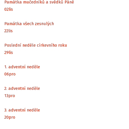
Památka mučedníků a svědků Páně
02
lis
Památka všech zesnulých
22
lis
Poslední neděle církevního roku
29
lis
1. adventní neděle
06
pro
2. adventní neděle
13
pro
3. adventní neděle
20
pro