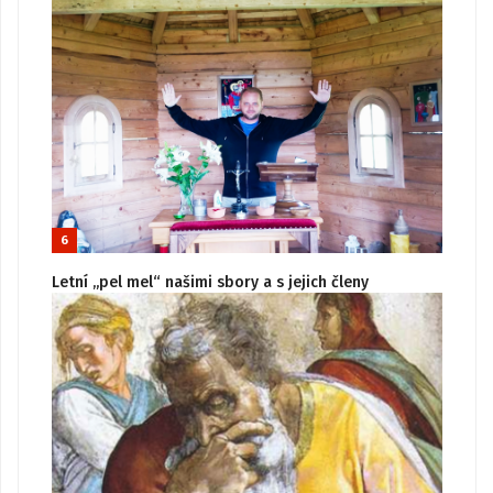
6
Letní „pel mel“ našimi sbory a s jejich členy