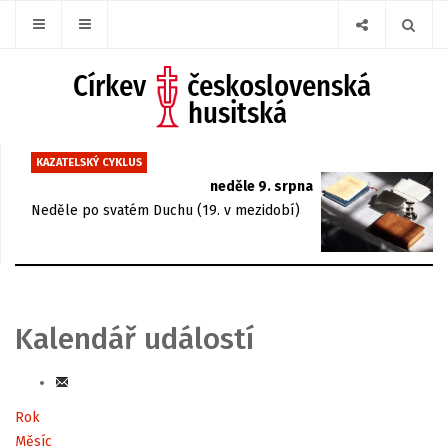
KAZATELSKÝ CYKLUS
neděle 9. srpna
Neděle po svatém Duchu (19. v mezidobí)
Kalendář událostí
Rok
Měsíc