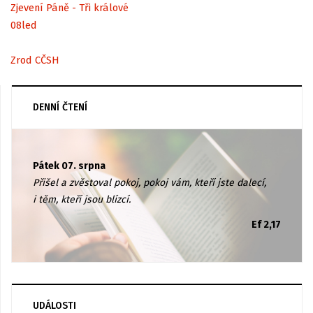
Zjevení Páně - Tři králové
08
led
Zrod CČSH
DENNÍ ČTENÍ
Pátek 07. srpna
Přišel a zvěstoval pokoj, pokoj vám, kteří jste dalecí,
i těm, kteří jsou blízcí.
Ef 2,17
UDÁLOSTI