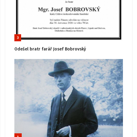
3
Odešel bratr farář Josef Bobrovský
4