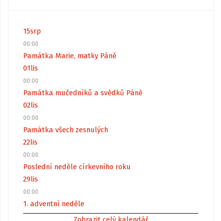
15
srp
00:00
Památka Marie, matky Páně
01
lis
00:00
Památka mučedníků a svědků Páně
02
lis
00:00
Památka všech zesnulých
22
lis
00:00
Poslední neděle církevního roku
29
lis
00:00
1. adventní neděle
Zobrazit celý kalendář