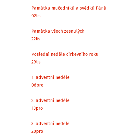
Památka mučedníků a svědků Páně
02
lis
Památka všech zesnulých
22
lis
Poslední neděle církevního roku
29
lis
1. adventní neděle
06
pro
2. adventní neděle
13
pro
3. adventní neděle
20
pro