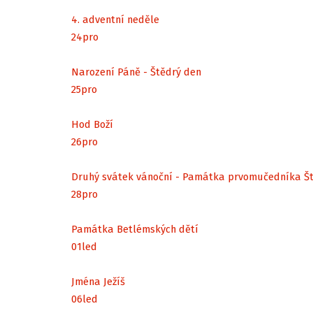
4. adventní neděle
24
pro
Narození Páně - Štědrý den
25
pro
Hod Boží
26
pro
Druhý svátek vánoční - Památka prvomučedníka Š
28
pro
Památka Betlémských dětí
01
led
Jména Ježíš
06
led