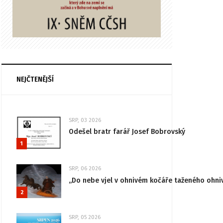
NEJČTENĚJŠÍ
SRP, 03 2026
Odešel bratr farář Josef Bobrovský
1
SRP, 06 2026
„Do nebe vjel v ohnivém kočáře taženého ohni
2
SRP, 05 2026