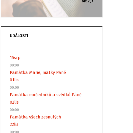
Mt 7,7
UDÁLOSTI
15
srp
00:00
Památka Marie, matky Páně
01
lis
00:00
Památka mučedníků a svědků Páně
02
lis
00:00
Památka všech zesnulých
22
lis
00:00