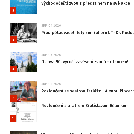
Východočeští zvou s předstihem na své akce
3
SRP, 04 2026
Před pětadvaceti lety zemřel prof. ThDr. Rudo
4
SRP, 03 2026
Oslava 90. výročí zavěšení zvonů - i tancem!
5
SRP, 04 2026
Rozloučení se sestrou farářkou Alenou Plocar
6
Rozloučení s bratrem Břetislavem Bělunkem
1