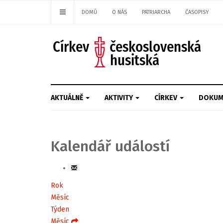
DOMŮ
O NÁS
PATRIARCHA
ČASOPISY
AKTUÁLNĚ
AKTIVITY
CÍRKEV
DOKUM
Kalendář událostí
Rok
Měsíc
Týden
Měsíc