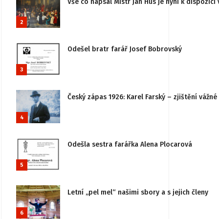
Vše co napsal Mistr Jan Hus je nyní k dispozici 
2
Odešel bratr farář Josef Bobrovský
3
Český zápas 1926: Karel Farský – zjištění vážn
4
Odešla sestra farářka Alena Plocarová
5
Letní „pel mel“ našimi sbory a s jejich členy
6