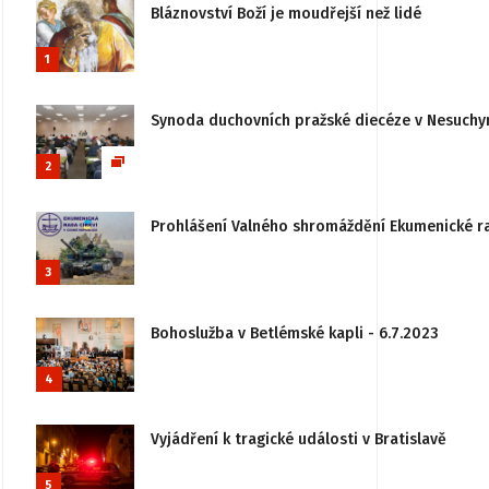
Bláznovství Boží je moudřejší než lidé
1
Synoda duchovních pražské diecéze v Nesuchy
2
Prohlášení Valného shromáždění Ekumenické rady
3
Bohoslužba v Betlémské kapli - 6.7.2023
4
Vyjádření k tragické události v Bratislavě
5