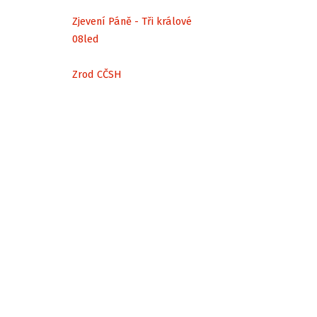
Zjevení Páně - Tři králové
08
led
Zrod CČSH