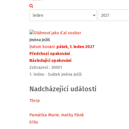
Jména Ježíš
Datum konání:
pátek, 1. leden 2027
Předchozí opakování
Následující opakování
Zobrazení
: 30001
1. ledna - Svátek jména Ježíš
Nadcházející události
15
srp
Památka Marie, matky Páně
01
lis