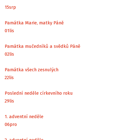
15
srp
Památka Marie, matky Páně
01
lis
Památka mučedníků a svědků Páně
02
lis
Památka všech zesnulých
22
lis
Poslední neděle církevního roku
29
lis
1. adventní neděle
06
pro
2. adventní neděle