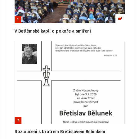
1
V Betlémské kapli o pokoře a smíření
2
Rozloučení s bratrem Břetislavem Bělunkem