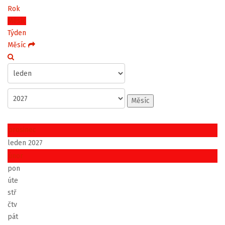
Rok
Měsíc
Týden
Měsíc
Měsíc
prosinec
leden 2027
únor
pon
úte
stř
čtv
pát