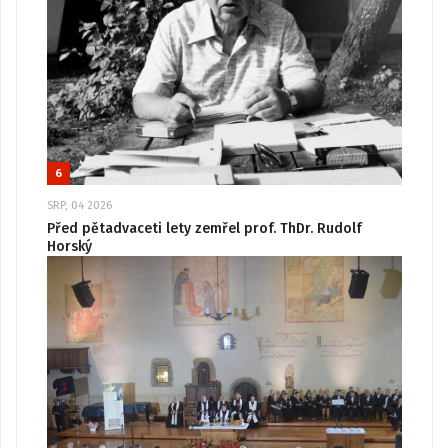
6
SRP, 04 2026
Před pětadvaceti lety zemřel prof. ThDr. Rudolf
Horský