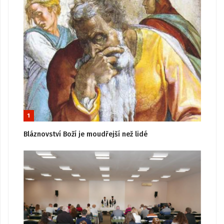
1
Bláznovství Boží je moudřejší než lidé