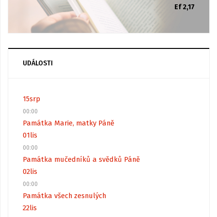
Ef 2,17
UDÁLOSTI
15
srp
00:00
Památka Marie, matky Páně
01
lis
00:00
Památka mučedníků a svědků Páně
02
lis
00:00
Památka všech zesnulých
22
lis