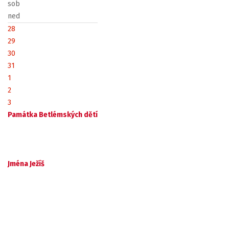
sob
ned
28
29
30
31
1
2
3
Památka Betlémských dětí
Jména Ježíš