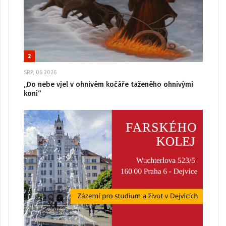
2
SRP, 06 2026
„Do nebe vjel v ohnivém kočáře taženého ohnivými
koni“