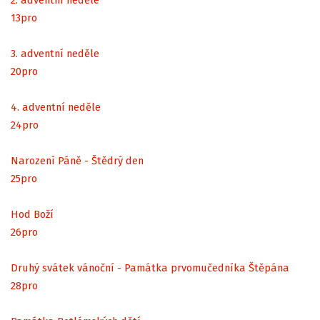
13
pro
3. adventní neděle
20
pro
4. adventní neděle
24
pro
Narození Páně - Štědrý den
25
pro
Hod Boží
26
pro
Druhý svátek vánoční - Památka prvomučedníka Štěpána
28
pro