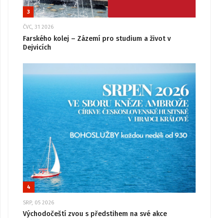
3
ČVC, 31 2026
Farského kolej – Zázemí pro studium a život v
Dejvicích
4
SRP, 05 2026
Východočeští zvou s předstihem na své akce