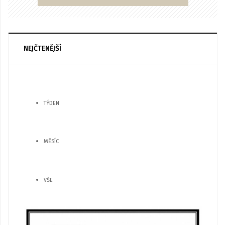
NEJČTENĚJŠÍ
TÝDEN
MĚSÍC
VŠE