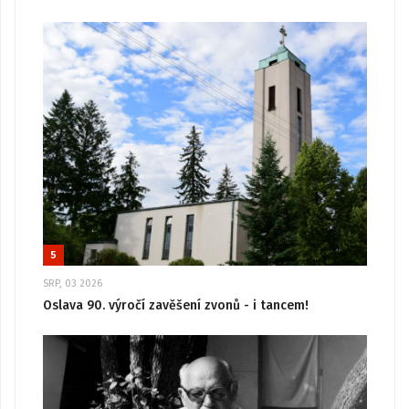
5
SRP, 03 2026
Oslava 90. výročí zavěšení zvonů - i tancem!