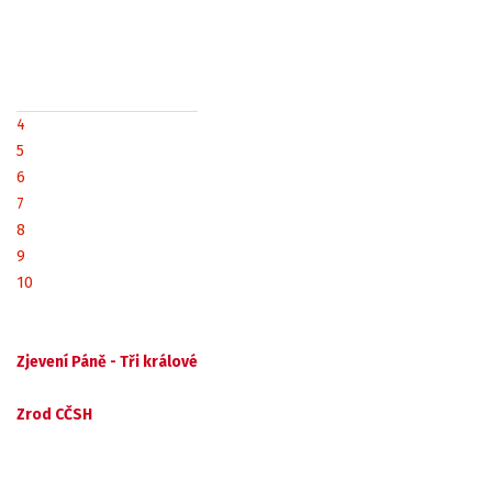
4
5
6
7
8
9
10
Zjevení Páně - Tři králové
Zrod CČSH