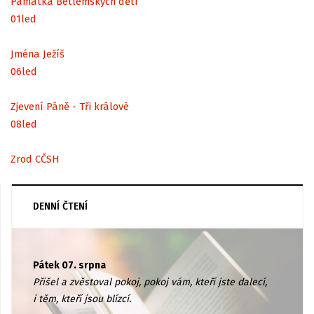
Památka Betlémských dětí
01
led
Jména Ježíš
06
led
Zjevení Páně - Tři králové
08
led
Zrod CČSH
DENNÍ ČTENÍ
Pátek 07. srpna
Přišel a zvěstoval pokoj, pokoj vám, kteří jste dalecí,
i těm, kteří jsou blízcí.