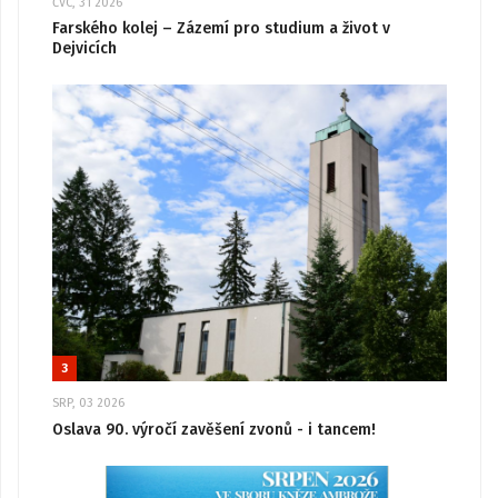
ČVC, 31 2026
Farského kolej – Zázemí pro studium a život v
Dejvicích
3
SRP, 03 2026
Oslava 90. výročí zavěšení zvonů - i tancem!