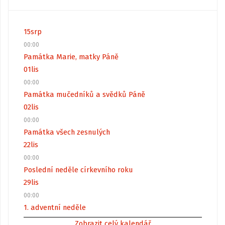
15
srp
00:00
Památka Marie, matky Páně
01
lis
00:00
Památka mučedníků a svědků Páně
02
lis
00:00
Památka všech zesnulých
22
lis
00:00
Poslední neděle církevního roku
29
lis
00:00
1. adventní neděle
Zobrazit celý kalendář