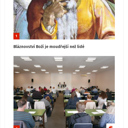
1
Bláznovství Boží je moudřejší než lidé