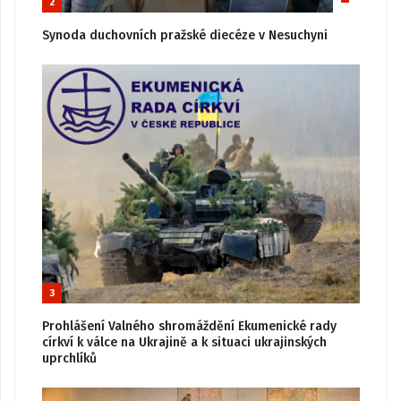
2
Synoda duchovních pražské diecéze v Nesuchyni
3
Prohlášení Valného shromáždění Ekumenické rady
církví k válce na Ukrajině a k situaci ukrajinských
uprchlíků