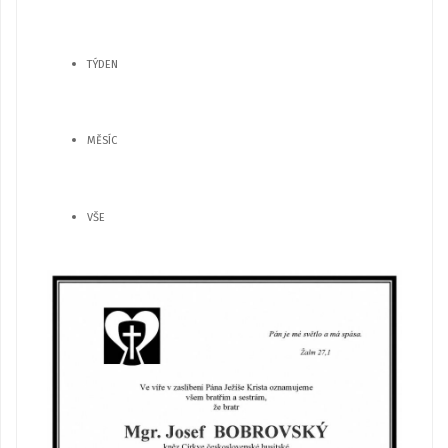
TÝDEN
MĚSÍC
VŠE