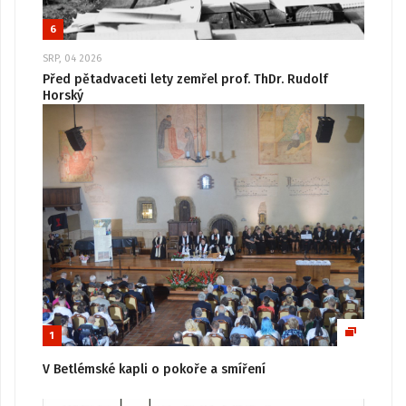
6
SRP, 04 2026
Před pětadvaceti lety zemřel prof. ThDr. Rudolf
Horský
1
V Betlémské kapli o pokoře a smíření