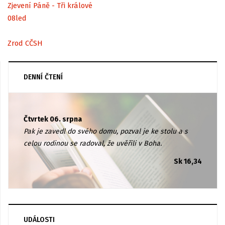
Zjevení Páně - Tři králové
08
led
Zrod CČSH
DENNÍ ČTENÍ
Čtvrtek 06. srpna
Pak je zavedl do svého domu, pozval je ke stolu a s
celou rodinou se radoval, že uvěřili v Boha.
Sk 16,34
UDÁLOSTI