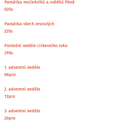
Památka mučedníků a svědků Páně
02
lis
Památka všech zesnulých
22
lis
Poslední neděle církevního roku
29
lis
1. adventní neděle
06
pro
2. adventní neděle
13
pro
3. adventní neděle
20
pro