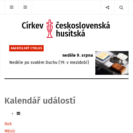
KAZATELSKÝ CYKLUS
neděle 9. srpna
Neděle po svatém Duchu (19. v mezidobí)
Kalendář událostí
Rok
Měsíc