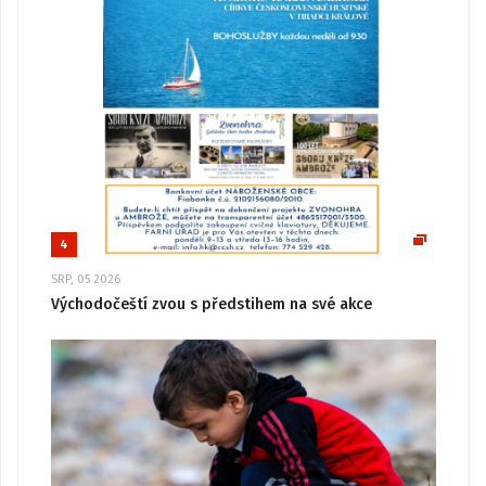
4
SRP, 05 2026
Východočeští zvou s předstihem na své akce