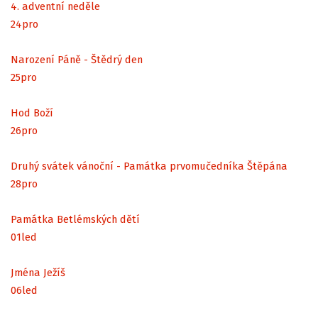
4. adventní neděle
24
pro
Narození Páně - Štědrý den
25
pro
Hod Boží
26
pro
Druhý svátek vánoční - Památka prvomučedníka Štěpána
28
pro
Památka Betlémských dětí
01
led
Jména Ježíš
06
led