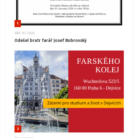
1
SRP, 03 2026
Odešel bratr farář Josef Bobrovský
2