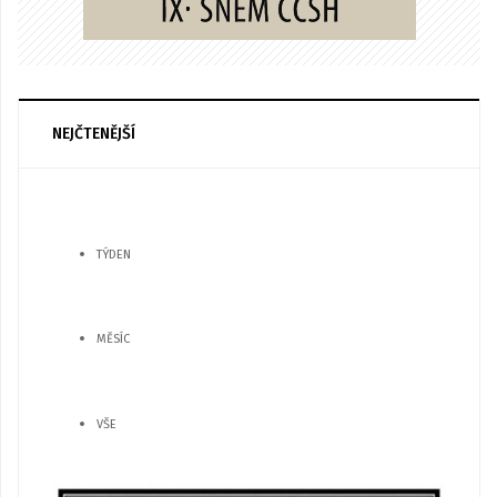
NEJČTENĚJŠÍ
TÝDEN
MĚSÍC
VŠE