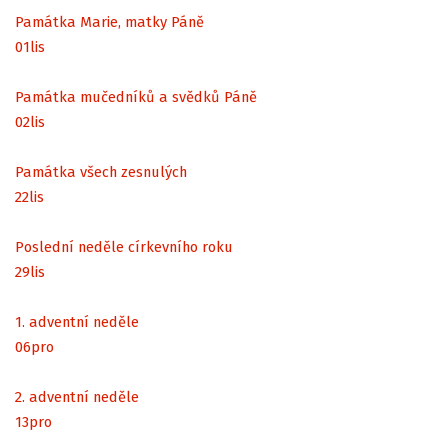
Památka Marie, matky Páně
01
lis
Památka mučedníků a svědků Páně
02
lis
Památka všech zesnulých
22
lis
Poslední neděle církevního roku
29
lis
1. adventní neděle
06
pro
2. adventní neděle
13
pro