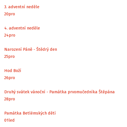
3. adventní neděle
20
pro
4. adventní neděle
24
pro
Narození Páně - Štědrý den
25
pro
Hod Boží
26
pro
Druhý svátek vánoční - Památka prvomučedníka Štěpána
28
pro
Památka Betlémských dětí
01
led