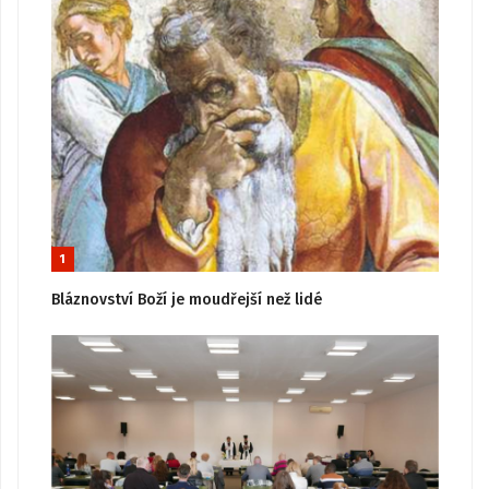
1
Bláznovství Boží je moudřejší než lidé