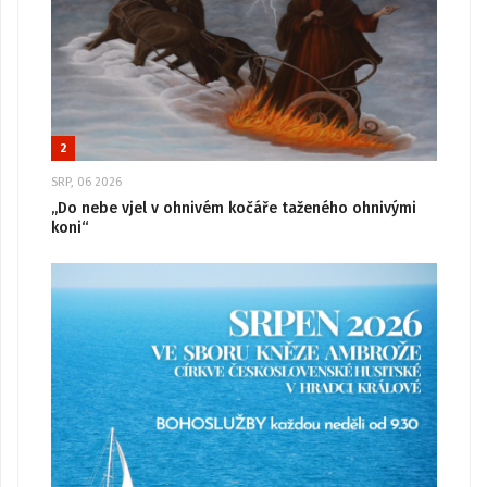
2
SRP, 06 2026
„Do nebe vjel v ohnivém kočáře taženého ohnivými
koni“