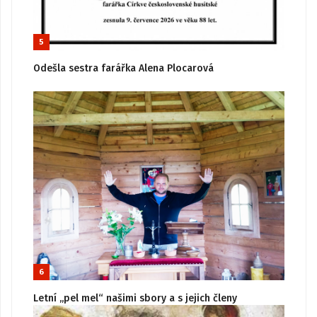
5
Odešla sestra farářka Alena Plocarová
6
Letní „pel mel“ našimi sbory a s jejich členy