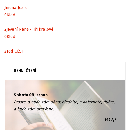
Jména Ježíš
06
led
Zjevení Páně - Tři králové
08
led
Zrod CČSH
DENNÍ ČTENÍ
Sobota 08. srpna
Proste, a bude vám dáno; hledejte, a naleznete; tlučte,
a bude vám otevřeno.
Mt 7,7