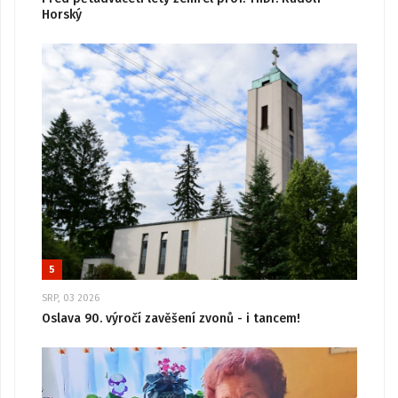
Horský
5
SRP, 03 2026
Oslava 90. výročí zavěšení zvonů - i tancem!