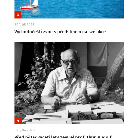
3
SRP, 05 2026
Východočeští zvou s předstihem na své akce
4
SRP, 04 2026
Před pětadvaceti lety zemřel prof. ThDr. Rudolf