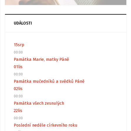
UDÁLOSTI
15
srp
00:00
Památka Marie, matky Páně
01
lis
00:00
Památka mučedníků a svědků Páně
02
lis
00:00
Památka všech zesnulých
22
lis
00:00
Poslední neděle církevního roku