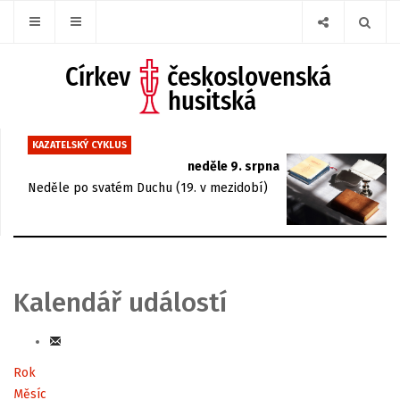
KAZATELSKÝ CYKLUS
neděle 9. srpna
Neděle po svatém Duchu (19. v mezidobí)
Kalendář událostí
Rok
Měsíc