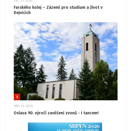
ČVC, 31 2026
Farského kolej – Zázemí pro studium a život v
Dejvicích
3
SRP, 03 2026
Oslava 90. výročí zavěšení zvonů - i tancem!