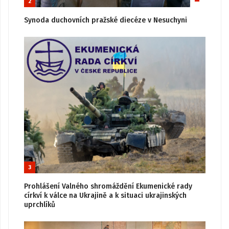
2
Synoda duchovních pražské diecéze v Nesuchyni
3
Prohlášení Valného shromáždění Ekumenické rady
církví k válce na Ukrajině a k situaci ukrajinských
uprchlíků