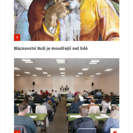
1
Bláznovství Boží je moudřejší než lidé