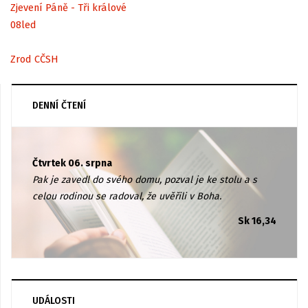
Zjevení Páně - Tři králové
08
led
Zrod CČSH
DENNÍ ČTENÍ
Čtvrtek 06. srpna
Pak je zavedl do svého domu, pozval je ke stolu a s
celou rodinou se radoval, že uvěřili v Boha.
Sk 16,34
UDÁLOSTI