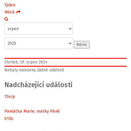
Týden
Měsíc
Měsíc
čtvrtek, 29. srpen 2024
Nebyly nalezeny žádné události
Nadcházející události
15
srp
Památka Marie, matky Páně
01
lis