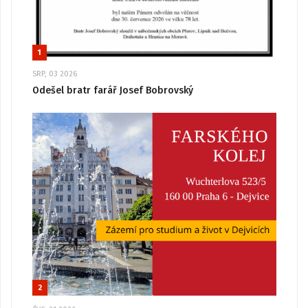
1
SRP, 03 2026
Odešel bratr farář Josef Bobrovský
2