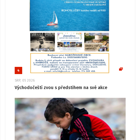
4
SRP, 05 2026
Východočeští zvou s předstihem na své akce