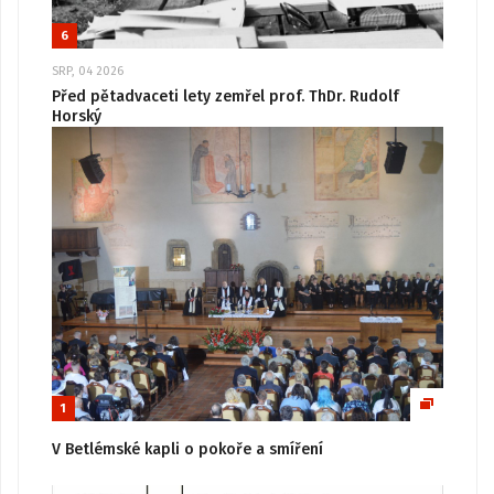
6
SRP, 04 2026
Před pětadvaceti lety zemřel prof. ThDr. Rudolf
Horský
1
V Betlémské kapli o pokoře a smíření