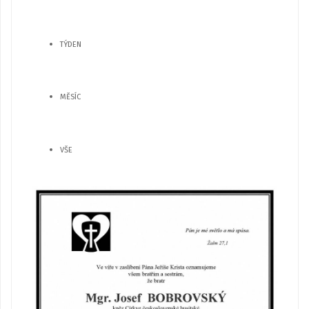
TÝDEN
MĚSÍC
VŠE