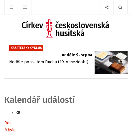
KAZATELSKÝ CYKLUS
neděle 9. srpna
Neděle po svatém Duchu (19. v mezidobí)
Kalendář událostí
Rok
Měsíc