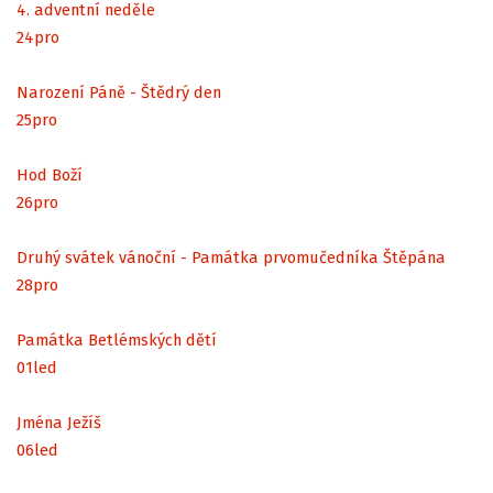
4. adventní neděle
24
pro
Narození Páně - Štědrý den
25
pro
Hod Boží
26
pro
Druhý svátek vánoční - Památka prvomučedníka Štěpána
28
pro
Památka Betlémských dětí
01
led
Jména Ježíš
06
led