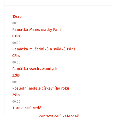
15
srp
00:00
Památka Marie, matky Páně
01
lis
00:00
Památka mučedníků a svědků Páně
02
lis
00:00
Památka všech zesnulých
22
lis
00:00
Poslední neděle církevního roku
29
lis
00:00
1. adventní neděle
Zobrazit celý kalendář