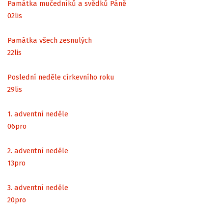
Památka mučedníků a svědků Páně
02
lis
Památka všech zesnulých
22
lis
Poslední neděle církevního roku
29
lis
1. adventní neděle
06
pro
2. adventní neděle
13
pro
3. adventní neděle
20
pro