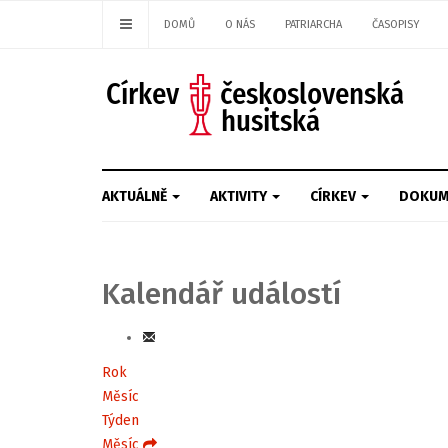
DOMŮ
O NÁS
PATRIARCHA
ČASOPISY
AKTUÁLNĚ
AKTIVITY
CÍRKEV
DOKUM
Kalendář událostí
Rok
Měsíc
Týden
Měsíc