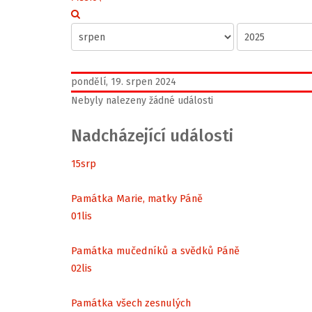
pondělí, 19. srpen 2024
Nebyly nalezeny žádné události
Nadcházející události
15
srp
Památka Marie, matky Páně
01
lis
Památka mučedníků a svědků Páně
02
lis
Památka všech zesnulých