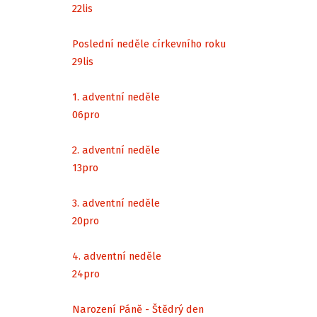
22
lis
Poslední neděle církevního roku
29
lis
1. adventní neděle
06
pro
2. adventní neděle
13
pro
3. adventní neděle
20
pro
4. adventní neděle
24
pro
Narození Páně - Štědrý den