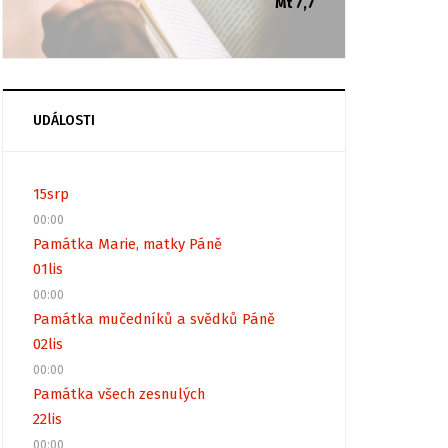
Mt 7,7
UDÁLOSTI
15
srp
00:00
Památka Marie, matky Páně
01
lis
00:00
Památka mučedníků a svědků Páně
02
lis
00:00
Památka všech zesnulých
22
lis
00:00