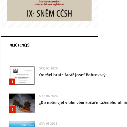
NEJČTENĚJŠÍ
SRP, 03 2026
Odešel bratr farář Josef Bobrovský
1
SRP, 06 2026
„Do nebe vjel v ohnivém kočáře taženého ohni
2
SRP, 05 2026