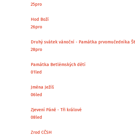
25
pro
Hod Boží
26
pro
Druhý svátek vánoční - Památka prvomučedníka Š
28
pro
Památka Betlémských dětí
01
led
Jména Ježíš
06
led
Zjevení Páně - Tři králové
08
led
Zrod CČSH