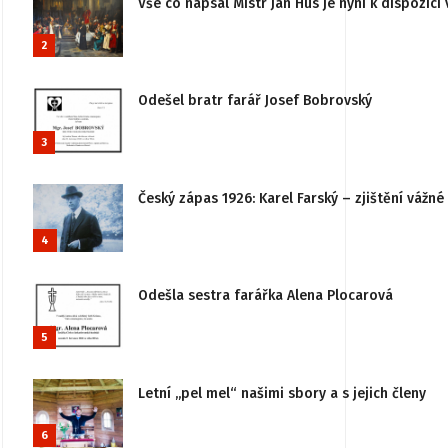
Vše co napsal Mistr Jan Hus je nyní k dispozici 
2
Odešel bratr farář Josef Bobrovský
3
Český zápas 1926: Karel Farský – zjištění vážn
4
Odešla sestra farářka Alena Plocarová
5
Letní „pel mel“ našimi sbory a s jejich členy
6