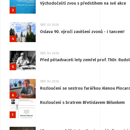
Východočeští zvou s předstihem na své akce
3
SRP, 03 2026
Oslava 90. výročí zavěšení zvonů - i tancem!
4
SRP, 04 2026
Před pětadvaceti lety zemřel prof. ThDr. Rudo
5
SRP, 04 2026
Rozloučení se sestrou farářkou Alenou Plocar
6
Rozloučení s bratrem Břetislavem Bělunkem
1