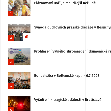
Bláznovství Boží je moudřejší než lidé
1
Synoda duchovních pražské diecéze v Nesuchy
2
Prohlášení Valného shromáždění Ekumenické rady
3
Bohoslužba v Betlémské kapli - 6.7.2023
4
Vyjádření k tragické události v Bratislavě
5