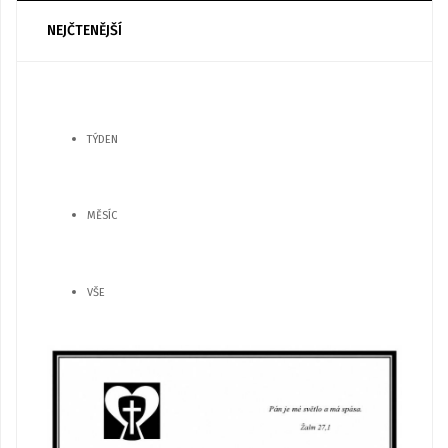
NEJČTENĚJŠÍ
TÝDEN
MĚSÍC
VŠE