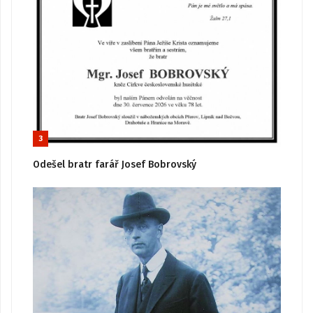
3
Odešel bratr farář Josef Bobrovský