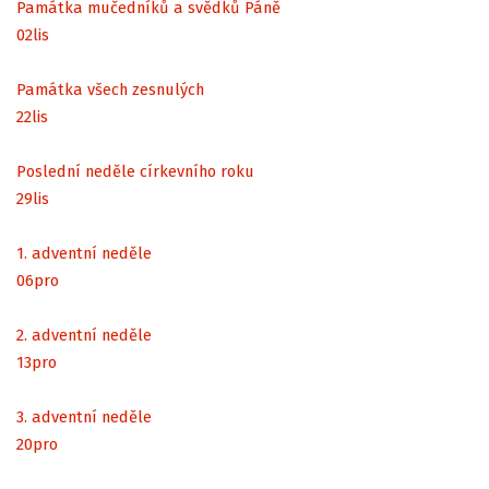
Památka mučedníků a svědků Páně
02
lis
Památka všech zesnulých
22
lis
Poslední neděle církevního roku
29
lis
1. adventní neděle
06
pro
2. adventní neděle
13
pro
3. adventní neděle
20
pro