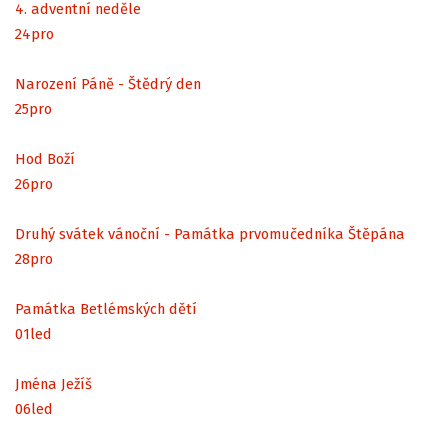
4. adventní neděle
24
pro
Narození Páně - Štědrý den
25
pro
Hod Boží
26
pro
Druhý svátek vánoční - Památka prvomučedníka Štěpána
28
pro
Památka Betlémských dětí
01
led
Jména Ježíš
06
led