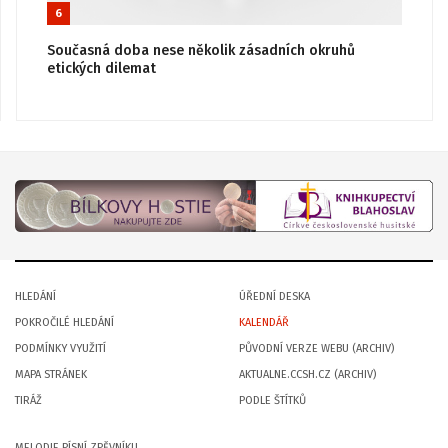
6
Současná doba nese několik zásadních okruhů
etických dilemat
HLEDÁNÍ
ÚŘEDNÍ DESKA
POKROČILÉ HLEDÁNÍ
KALENDÁŘ
PODMÍNKY VYUŽITÍ
PŮVODNÍ VERZE WEBU (ARCHIV)
MAPA STRÁNEK
AKTUALNE.CCSH.CZ (ARCHIV)
TIRÁŽ
PODLE ŠTÍTKŮ
MELODIE PÍSNÍ ZPĚVNÍKU