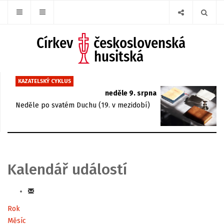
KAZATELSKÝ CYKLUS
neděle 9. srpna
Neděle po svatém Duchu (19. v mezidobí)
Kalendář událostí
Rok
Měsíc