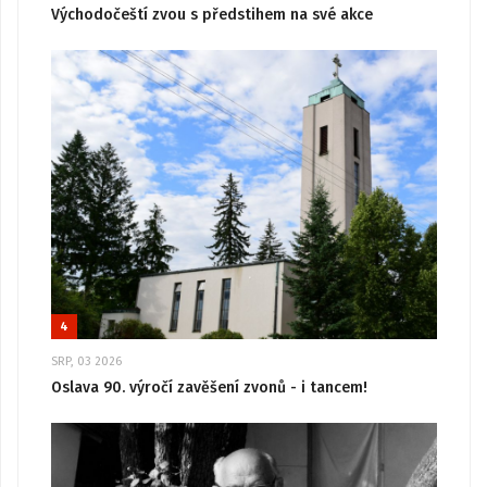
Východočeští zvou s předstihem na své akce
4
SRP, 03 2026
Oslava 90. výročí zavěšení zvonů - i tancem!