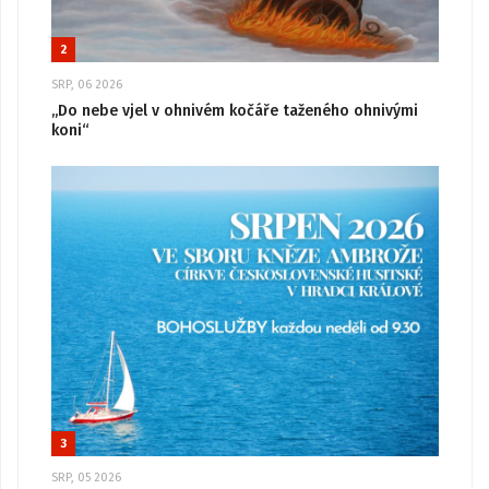
2
SRP, 06 2026
„Do nebe vjel v ohnivém kočáře taženého ohnivými
koni“
3
SRP, 05 2026