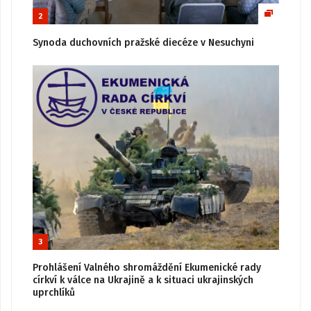
2
Synoda duchovních pražské diecéze v Nesuchyni
3
Prohlášení Valného shromáždění Ekumenické rady
církví k válce na Ukrajině a k situaci ukrajinských
uprchlíků