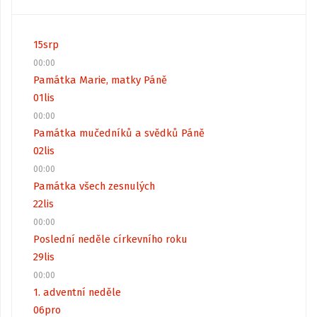
15
srp
00:00
Památka Marie, matky Páně
01
lis
00:00
Památka mučedníků a svědků Páně
02
lis
00:00
Památka všech zesnulých
22
lis
00:00
Poslední neděle církevního roku
29
lis
00:00
1. adventní neděle
06
pro