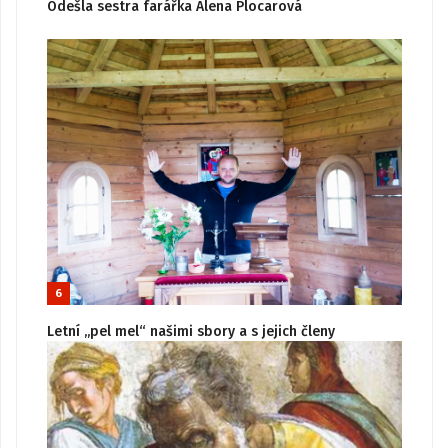
Odešla sestra farářka Alena Plocarová
6
Letní „pel mel“ našimi sbory a s jejich členy