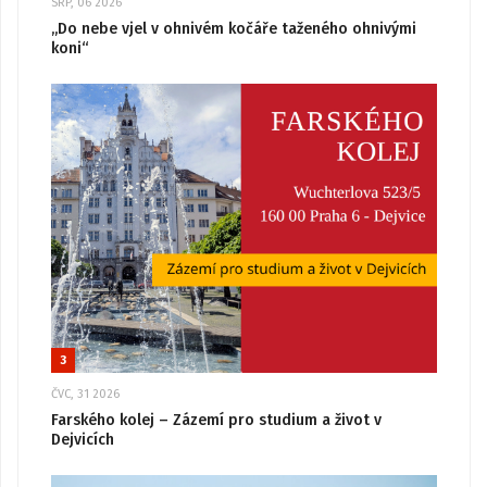
SRP, 06 2026
„Do nebe vjel v ohnivém kočáře taženého ohnivými
koni“
3
ČVC, 31 2026
Farského kolej – Zázemí pro studium a život v
Dejvicích