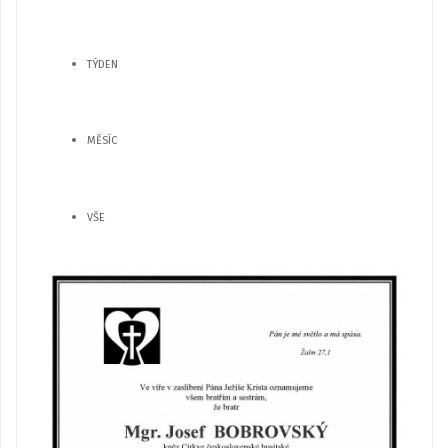
TÝDEN
MĚSÍC
VŠE