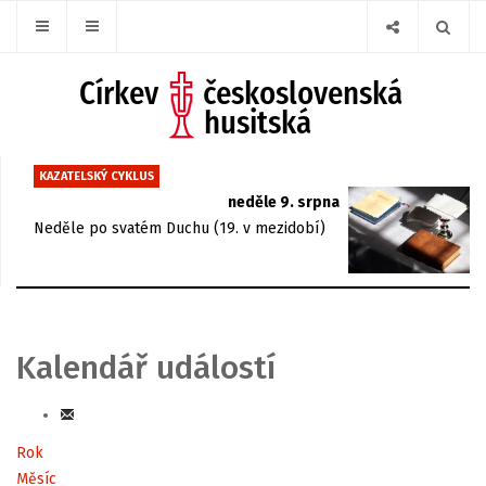
KAZATELSKÝ CYKLUS
neděle 9. srpna
Neděle po svatém Duchu (19. v mezidobí)
Kalendář událostí
Rok
Měsíc