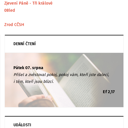
Zjevení Páně - Tři králové
08
led
Zrod CČSH
DENNÍ ČTENÍ
Pátek 07. srpna
Přišel a zvěstoval pokoj, pokoj vám, kteří jste dalecí,
i těm, kteří jsou blízcí.
Ef 2,17
UDÁLOSTI