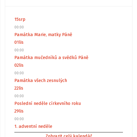
15
srp
00:00
Památka Marie, matky Páně
01
lis
00:00
Památka mučedníků a svědků Páně
02
lis
00:00
Památka všech zesnulých
22
lis
00:00
Poslední neděle církevního roku
29
lis
00:00
1. adventní neděle
Zobrazit celý kalendář