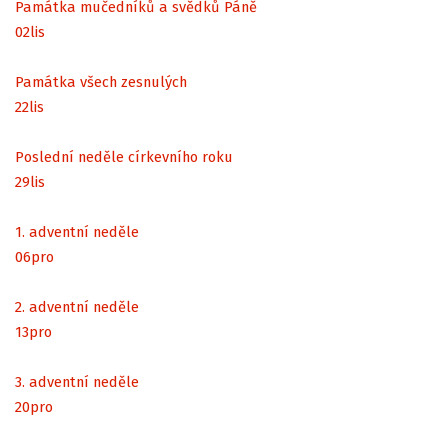
Památka mučedníků a svědků Páně
02
lis
Památka všech zesnulých
22
lis
Poslední neděle církevního roku
29
lis
1. adventní neděle
06
pro
2. adventní neděle
13
pro
3. adventní neděle
20
pro