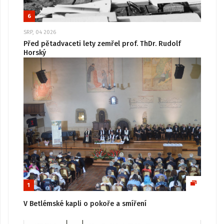
6
SRP, 04 2026
Před pětadvaceti lety zemřel prof. ThDr. Rudolf
Horský
1
V Betlémské kapli o pokoře a smíření