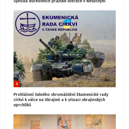
Synoda duchovních pražské diecéze v Nesuchyni
3
Prohlášení Valného shromáždění Ekumenické rady
církví k válce na Ukrajině a k situaci ukrajinských
uprchlíků