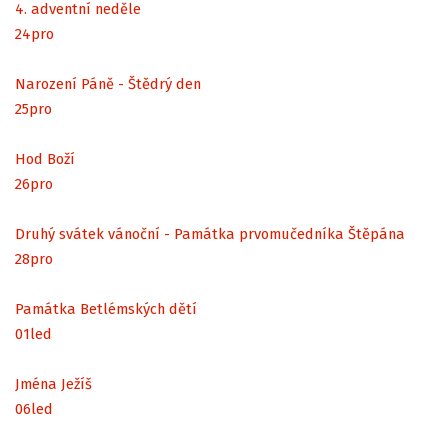
4. adventní neděle
24
pro
Narození Páně - Štědrý den
25
pro
Hod Boží
26
pro
Druhý svátek vánoční - Památka prvomučedníka Štěpána
28
pro
Památka Betlémských dětí
01
led
Jména Ježíš
06
led