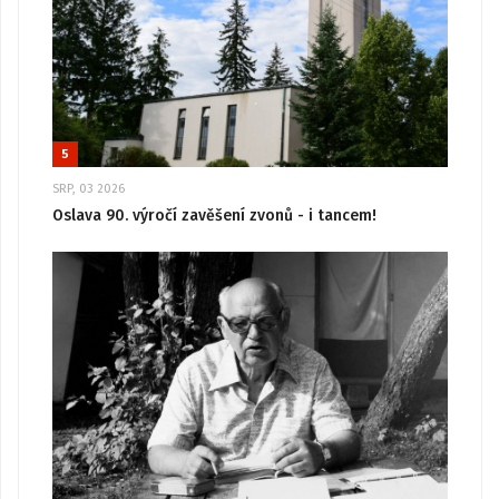
5
SRP, 03 2026
Oslava 90. výročí zavěšení zvonů - i tancem!