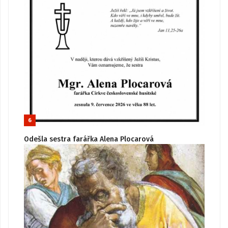
6
Odešla sestra farářka Alena Plocarová