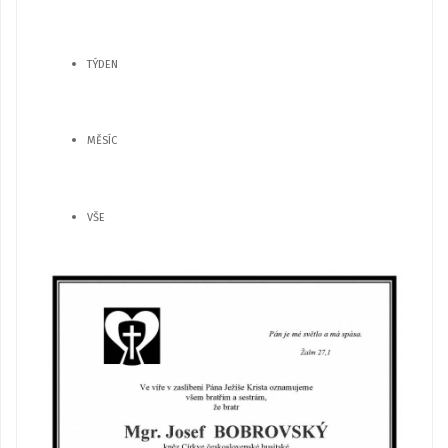
TÝDEN
MĚSÍC
VŠE