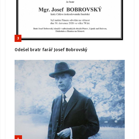
3
Odešel bratr farář Josef Bobrovský
4