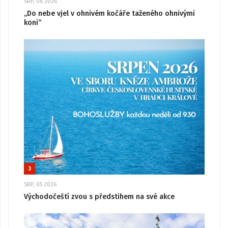
SRP, 06 2026
„Do nebe vjel v ohnivém kočáře taženého ohnivými
koni“
3
SRP, 05 2026
Východočeští zvou s předstihem na své akce