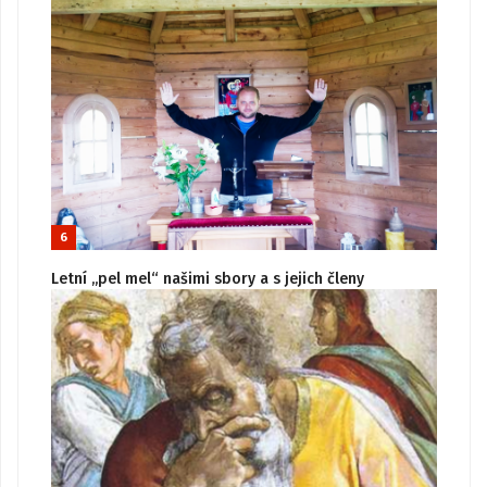
6
Letní „pel mel“ našimi sbory a s jejich členy