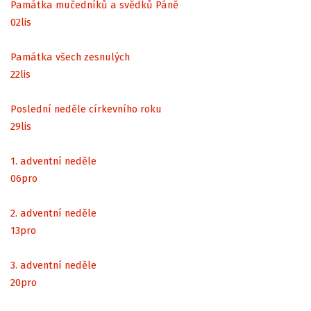
Památka mučedníků a svědků Páně
02
lis
Památka všech zesnulých
22
lis
Poslední neděle církevního roku
29
lis
1. adventní neděle
06
pro
2. adventní neděle
13
pro
3. adventní neděle
20
pro