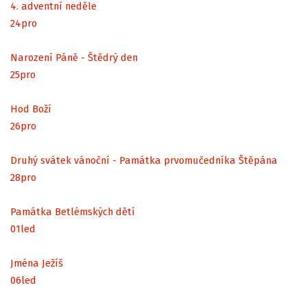
4. adventní neděle
24
pro
Narození Páně - Štědrý den
25
pro
Hod Boží
26
pro
Druhý svátek vánoční - Památka prvomučedníka Štěpána
28
pro
Památka Betlémských dětí
01
led
Jména Ježíš
06
led