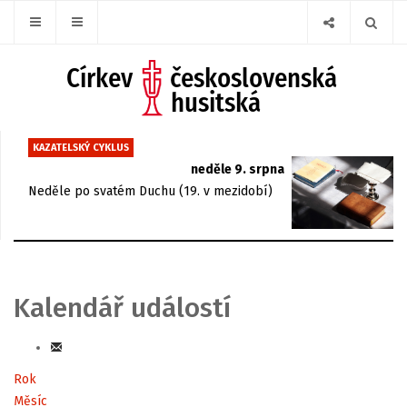
KAZATELSKÝ CYKLUS
neděle 9. srpna
Neděle po svatém Duchu (19. v mezidobí)
Kalendář událostí
Rok
Měsíc