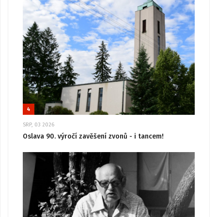
4
SRP, 03 2026
Oslava 90. výročí zavěšení zvonů - i tancem!