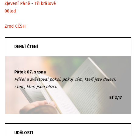
Zjevení Páně - Tři králové
08
led
Zrod CČSH
DENNÍ ČTENÍ
Pátek 07. srpna
Přišel a zvěstoval pokoj, pokoj vám, kteří jste dalecí,
i těm, kteří jsou blízcí.
Ef 2,17
UDÁLOSTI