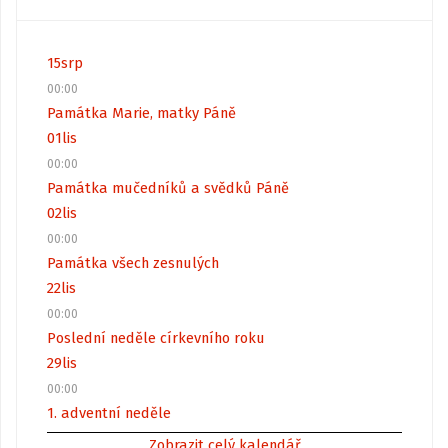
15
srp
00:00
Památka Marie, matky Páně
01
lis
00:00
Památka mučedníků a svědků Páně
02
lis
00:00
Památka všech zesnulých
22
lis
00:00
Poslední neděle církevního roku
29
lis
00:00
1. adventní neděle
Zobrazit celý kalendář